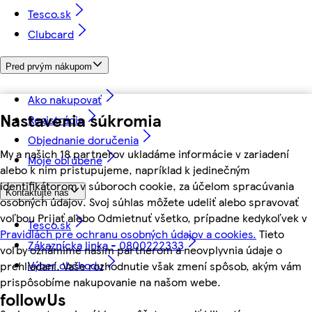
Tesco.sk
Clubcard
Pred prvým nákupom
Ako nakupovať
Nastavenia súkromia
Registrácia
Objednanie doručenia
My a našich 18 partnerov ukladáme informácie v zariadení
Moje obľúbené
alebo k nim pristupujeme, napríklad k jedinečným
identifikátorom v súboroch cookie, za účelom spracúvania
Kontaktujte nás
osobných údajov. Svoj súhlas môžete udeliť alebo spravovať
voľbou Prijať alebo Odmietnuť všetko, prípadne kedykoľvek v
Tesco.sk
Pravidlách pre ochranu osobných údajov a cookies.
Tieto
Zákaznícka linka - 0800222333
voľby oznámime našim partnerom a neovplyvnia údaje o
Výber obchodu
prehliadaní. Vaše rozhodnutie však zmení spôsob, akým vám
prispôsobíme nakupovanie na našom webe.
followUs