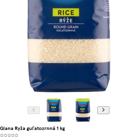
Giana Ryža guľatozrnná 1 kg