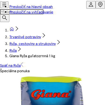
Preskočiť na hlavný obsah
Preskočiť na vyhľadávanie
Trvanlivé potraviny
Ryža, cestoviny a strukoviny
Ryža
Giana Ryža guľatozrnná 1 kg
Späť na Ryža
Špeciálna ponuka