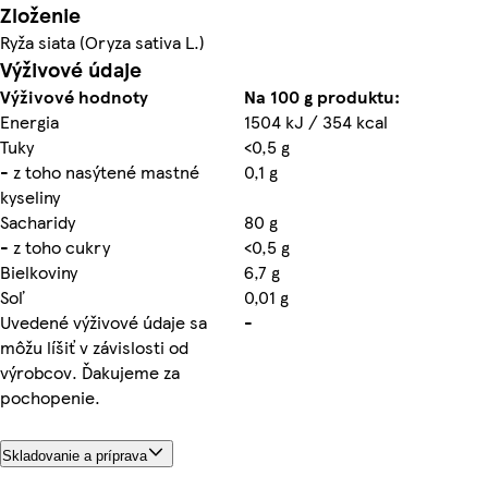
Zloženie
Ryža siata (Oryza sativa L.)
Výživové údaje
Výživové hodnoty
Na 100 g produktu:
Energia
1504 kJ / 354 kcal
Tuky
<0,5 g
- z toho nasýtené mastné
0,1 g
kyseliny
Sacharidy
80 g
- z toho cukry
<0,5 g
Bielkoviny
6,7 g
Soľ
0,01 g
Uvedené výživové údaje sa
-
môžu líšiť v závislosti od
výrobcov. Ďakujeme za
pochopenie.
Skladovanie a príprava