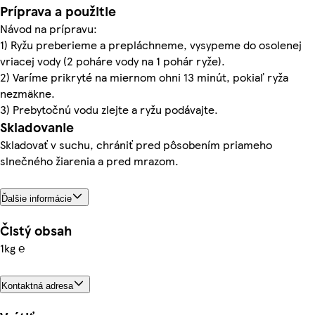
Príprava a použitie
Návod na prípravu:
1) Ryžu preberieme a prepláchneme, vysypeme do osolenej
vriacej vody (2 poháre vody na 1 pohár ryže).
2) Varíme prikryté na miernom ohni 13 minút, pokiaľ ryža
nezmäkne.
3) Prebytočnú vodu zlejte a ryžu podávajte.
Skladovanie
Skladovať v suchu, chrániť pred pôsobením priameho
slnečného žiarenia a pred mrazom.
Ďalšie informácie
Čistý obsah
1kg ℮
Kontaktná adresa