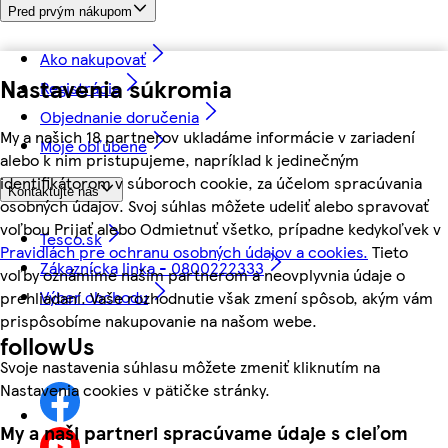
Pred prvým nákupom
Ako nakupovať
Nastavenia súkromia
Registrácia
Objednanie doručenia
My a našich 18 partnerov ukladáme informácie v zariadení
Moje obľúbené
alebo k nim pristupujeme, napríklad k jedinečným
identifikátorom v súboroch cookie, za účelom spracúvania
Kontaktujte nás
osobných údajov. Svoj súhlas môžete udeliť alebo spravovať
voľbou Prijať alebo Odmietnuť všetko, prípadne kedykoľvek v
Tesco.sk
Pravidlách pre ochranu osobných údajov a cookies.
Tieto
Zákaznícka linka - 0800222333
voľby oznámime našim partnerom a neovplyvnia údaje o
Výber obchodu
prehliadaní. Vaše rozhodnutie však zmení spôsob, akým vám
prispôsobíme nakupovanie na našom webe.
followUs
Svoje nastavenia súhlasu môžete zmeniť kliknutím na
Nastavenia cookies v pätičke stránky.
My a naši partneri spracúvame údaje s cieľom