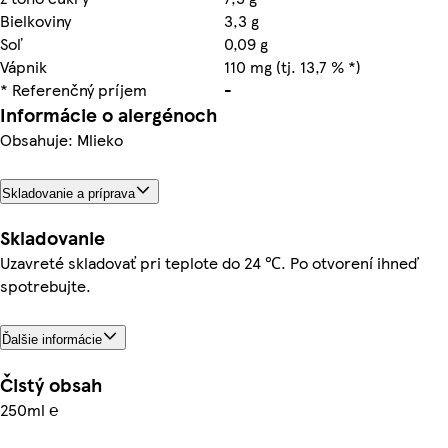
Bielkoviny
3,3 g
Soľ
0,09 g
Vápnik
110 mg (tj. 13,7 % *)
* Referenčný príjem
-
Informácie o alergénoch
Obsahuje: Mlieko
Skladovanie a príprava
Skladovanie
Uzavreté skladovať pri teplote do 24 ℃. Po otvorení ihneď
spotrebujte.
Ďalšie informácie
Čistý obsah
250ml ℮