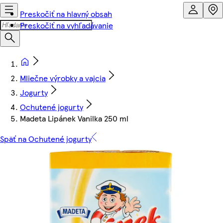
Preskočiť na hlavný obsah
Preskočiť na vyhľadávanie
Mliečne výrobky a vajcia
Jogurty
Ochutené jogurty
Madeta Lipánek Vanilka 250 ml
Späť na Ochutené jogurty