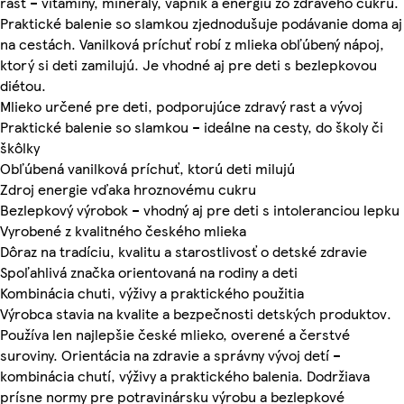
rast – vitamíny, minerály, vápnik a energiu zo zdravého cukru.
Praktické balenie so slamkou zjednodušuje podávanie doma aj
na cestách. Vanilková príchuť robí z mlieka obľúbený nápoj,
ktorý si deti zamilujú. Je vhodné aj pre deti s bezlepkovou
diétou.
Mlieko určené pre deti, podporujúce zdravý rast a vývoj
Praktické balenie so slamkou – ideálne na cesty, do školy či
škôlky
Obľúbená vanilková príchuť, ktorú deti milujú
Zdroj energie vďaka hroznovému cukru
Bezlepkový výrobok – vhodný aj pre deti s intoleranciou lepku
Vyrobené z kvalitného českého mlieka
Dôraz na tradíciu, kvalitu a starostlivosť o detské zdravie
Spoľahlivá značka orientovaná na rodiny a deti
Kombinácia chuti, výživy a praktického použitia
Výrobca stavia na kvalite a bezpečnosti detských produktov.
Používa len najlepšie české mlieko, overené a čerstvé
suroviny. Orientácia na zdravie a správny vývoj detí –
kombinácia chutí, výživy a praktického balenia. Dodržiava
prísne normy pre potravinársku výrobu a bezlepkové