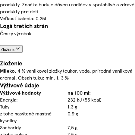
produkty. Značka buduje dôveru rodičov v spoľahlivé a zdravé
produkty pre deti.
Veľkosť balenia: 0.25l
Logá tretích strán
Český výrobok
Zloženie
Zloženie
Mlieko
, 4 % vanilkovej zložky (cukor, voda, prírodná vanilková
aróma), Obsah tuku: min. 1, 3 %
Výživové údaje
Výživové hodnoty
na 100 ml:
Energia:
232 kJ (55 kcal)
Tuky
1,3 g
z toho nasýtené mastné
0,9 g
kyseliny
Sacharidy
7,5 g
z toho cukry
7,5 g