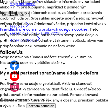
My a našich 18 partnerov ukladáme informácie v zariadení
Moje obľúbené
alebo k nim pristupujeme, napríklad k jedinečným
identifikátorom v súboroch cookie, za účelom spracúvania
Kontaktujte nás
osobných údajov. Svoj súhlas môžete udeliť alebo spravovať
voľbou Prijať alebo Odmietnuť všetko, prípadne kedykoľvek v
Tesco.sk
Pravidlách pre ochranu osobných údajov a cookies.
Tieto
Zákaznícka linka - 0800222333
voľby oznámime našim partnerom a neovplyvnia údaje o
Výber obchodu
prehliadaní. Vaše rozhodnutie však zmení spôsob, akým vám
prispôsobíme nakupovanie na našom webe.
followUs
Svoje nastavenia súhlasu môžete zmeniť kliknutím na
Nastavenia cookies v pätičke stránky.
My a naši partneri spracúvame údaje s cieľom
Používať presné údaje o geolokácii. Aktívne skenovať
charakteristiky zariadenia na identifikáciu. Ukladať a/alebo
pristupovať k informáciám na zariadení. Personalizovaná
©
Tesco Stores SR, a.s. 2026
reklama a obsah, meranie reklamy a obsahu, prieskum publika
a vývoj služieb.
Zoznam partnerov