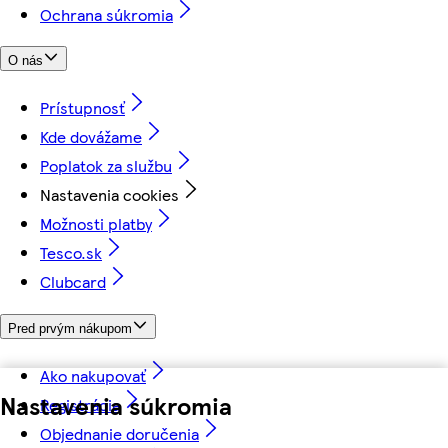
Ochrana súkromia
O nás
Prístupnosť
Kde dovážame
Poplatok za službu
Nastavenia cookies
Možnosti platby
Tesco.sk
Clubcard
Pred prvým nákupom
Ako nakupovať
Nastavenia súkromia
Registrácia
Objednanie doručenia