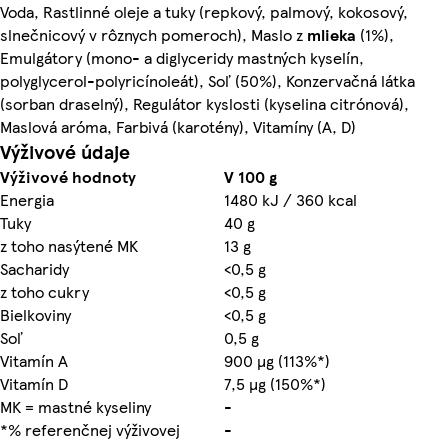
Voda, Rastlinné oleje a tuky (repkový, palmový, kokosový,
slnečnicový v rôznych pomeroch), Maslo z
mlieka
(1%),
Emulgátory (mono- a diglyceridy mastných kyselín,
polyglycerol-polyricínoleát), Soľ (50%), Konzervačná látka
(sorban draselný), Regulátor kyslosti (kyselina citrónová),
Maslová aróma, Farbivá (karotény), Vitamíny (A, D)
Výživové údaje
Výživové hodnoty
V 100 g
Energia
1480 kJ / 360 kcal
Tuky
40 g
z toho nasýtené MK
13 g
Sacharidy
<0,5 g
z toho cukry
<0,5 g
Bielkoviny
<0,5 g
Soľ
0,5 g
Vitamín A
900 µg (113%*)
Vitamín D
7,5 µg (150%*)
MK = mastné kyseliny
-
*% referenčnej výživovej
-