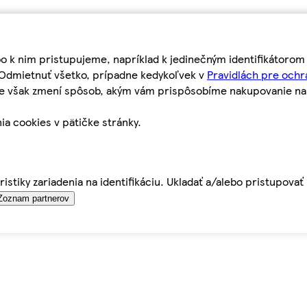
bo k nim pristupujeme, napríklad k jedinečným identifikátoro
o Odmietnuť všetko, prípadne kedykoľvek v
Pravidlách pre ochr
tie však zmení spôsob, akým vám prispôsobíme nakupovanie n
ia cookies v pätičke stránky.
istiky zariadenia na identifikáciu. Ukladať a/alebo pristupova
Zoznam partnerov