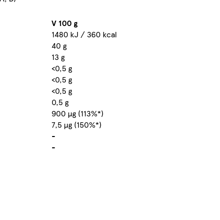
V 100 g
1480 kJ / 360 kcal
40 g
13 g
<0,5 g
<0,5 g
<0,5 g
0,5 g
900 µg (113%*)
7,5 µg (150%*)
-
-