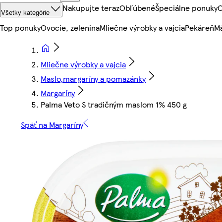
Nakupujte teraz
Obľúbené
Špeciálne ponuky
O
Všetky kategórie
Top ponuky
Ovocie, zelenina
Mliečne výrobky a vajcia
Pekáreň
Mä
Mliečne výrobky a vajcia
Maslo,margaríny a pomazánky
Margaríny
Palma Veto S tradičným maslom 1% 450 g
Späť na Margaríny