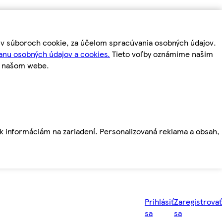
m v súboroch cookie, za účelom spracúvania osobných údajov.
anu osobných údajov a cookies.
Tieto voľby oznámime našim
a našom webe.
ť k informáciám na zariadení. Personalizovaná reklama a obsah,
Prihlásiť
Zaregistrovať
sa
sa