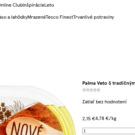
nline Club
Inšpirácie
Leto
so a lahôdky
Mrazené
Tesco Finest
Trvanlivé potraviny
Palma Veto S tradičný
Zatiaľ bez hodnotení
4,78 €/kg
2,15 €