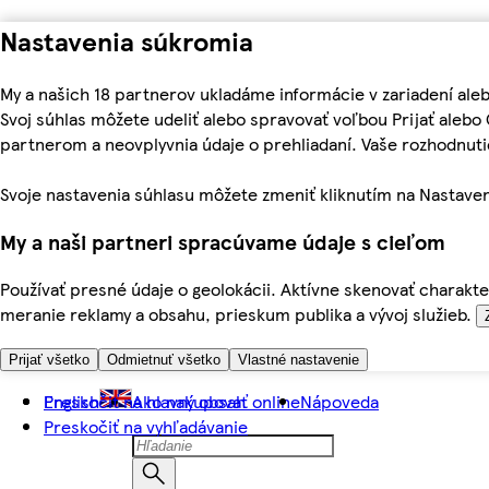
Nastavenia súkromia
My a našich 18 partnerov ukladáme informácie v zariadení ale
Svoj súhlas môžete udeliť alebo spravovať voľbou Prijať aleb
partnerom a neovplyvnia údaje o prehliadaní. Vaše rozhodnu
Svoje nastavenia súhlasu môžete zmeniť kliknutím na Nastaven
My a naši partneri spracúvame údaje s cieľom
Používať presné údaje o geolokácii. Aktívne skenovať charakter
meranie reklamy a obsahu, prieskum publika a vývoj služieb.
Prijať všetko
Odmietnuť všetko
Vlastné nastavenie
Preskočiť na hlavný obsah
English
Ako nakupovať online
Nápoveda
Preskočiť na vyhľadávanie