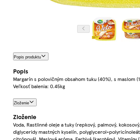
Popis produktu
Popis
Margarín s polovičným obsahom tuku (40%), s maslom (
Veľkosť balenia: 0.45kg
Zloženie
Zloženie
Voda, Rastlinné oleje a tuky (repkový, palmový, kokosov
diglyceridy mastných kyselín, polyglycerol-polyricínoleát)
citrónová), Maslová aróma, Farbivá (karotény), Vitamíny (