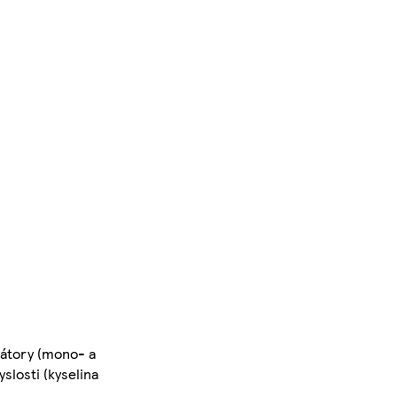
átory (mono- a
slosti (kyselina