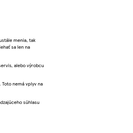
ustále menia, tak
iehať sa len na
servis, alebo výrobcu
. Toto nemá vplyv na
ádzajúceho súhlasu