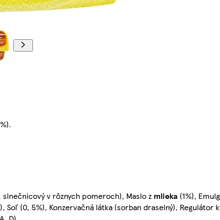
1%).
ý, slnečnicový v rôznych pomeroch), Maslo z
mlieka
(1%), Emulg
, Soľ (0, 5%), Konzervačná látka (sorban draselný), Regulátor ky
A, D)