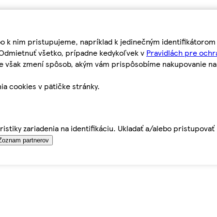
bo k nim pristupujeme, napríklad k jedinečným identifikátoro
o Odmietnuť všetko, prípadne kedykoľvek v
Pravidlách pre ochr
tie však zmení spôsob, akým vám prispôsobíme nakupovanie n
ia cookies v pätičke stránky.
istiky zariadenia na identifikáciu. Ukladať a/alebo pristupova
Zoznam partnerov