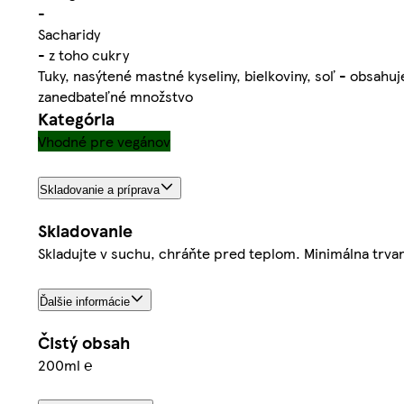
-
Sacharidy
- z toho cukry
Tuky, nasýtené mastné kyseliny, bielkoviny, soľ - obsahuj
zanedbateľné množstvo
Kategória
Vhodné pre vegánov
Skladovanie a príprava
Skladovanie
Skladujte v suchu, chráňte pred teplom. Minimálna trvanl
Ďalšie informácie
Čistý obsah
200ml ℮