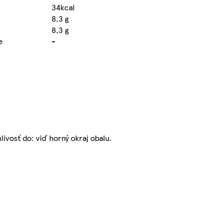
34kcal
8,3 g
8,3 g
e
-
ivosť do: viď horný okraj obalu.