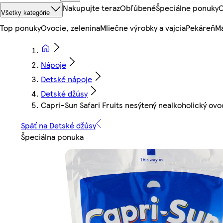
Nakupujte teraz
Obľúbené
Špeciálne ponuky
O
Všetky kategórie
Top ponuky
Ovocie, zelenina
Mliečne výrobky a vajcia
Pekáreň
Mä
Nápoje
Detské nápoje
Detské džúsy
Capri-Sun Safari Fruits nesýtený nealkoholický ov
Späť na Detské džúsy
Špeciálna ponuka