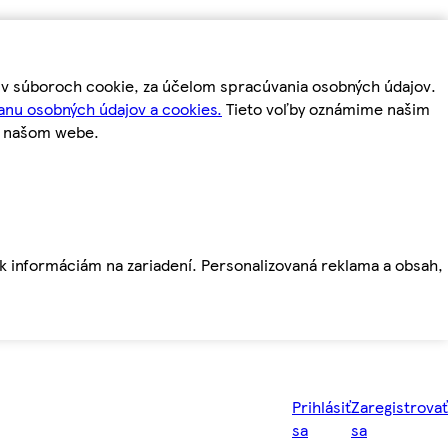
m v súboroch cookie, za účelom spracúvania osobných údajov.
anu osobných údajov a cookies.
Tieto voľby oznámime našim
a našom webe.
ť k informáciám na zariadení. Personalizovaná reklama a obsah,
Prihlásiť
Zaregistrovať
sa
sa