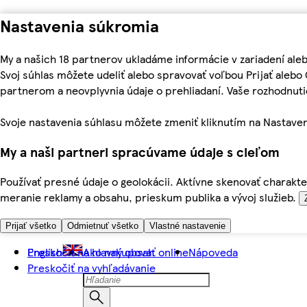
Nastavenia súkromia
My a našich 18 partnerov ukladáme informácie v zariadení ale
Svoj súhlas môžete udeliť alebo spravovať voľbou Prijať aleb
partnerom a neovplyvnia údaje o prehliadaní. Vaše rozhodnu
Svoje nastavenia súhlasu môžete zmeniť kliknutím na Nastaven
My a naši partneri spracúvame údaje s cieľom
Používať presné údaje o geolokácii. Aktívne skenovať charakter
meranie reklamy a obsahu, prieskum publika a vývoj služieb.
Prijať všetko
Odmietnuť všetko
Vlastné nastavenie
Preskočiť na hlavný obsah
English
Ako nakupovať online
Nápoveda
Preskočiť na vyhľadávanie