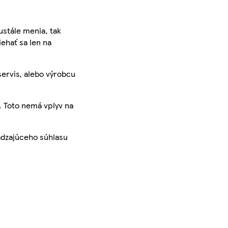
ustále menia, tak
iehať sa len na
servis, alebo výrobcu
. Toto nemá vplyv na
ádzajúceho súhlasu