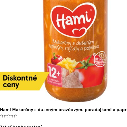
Hami Makaróny s duseným bravčovým, paradajkami a papr
Zatiaľ bez hodnotení