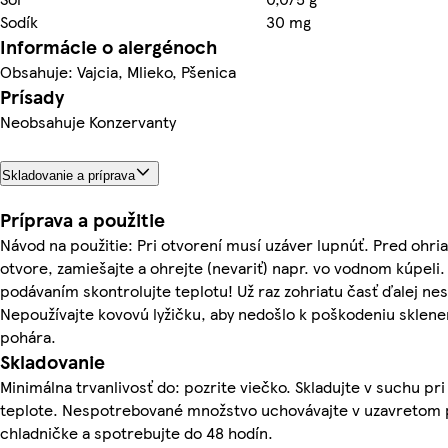
Sodík
30 mg
Informácie o alergénoch
Obsahuje: Vajcia, Mlieko, Pšenica
Prísady
Neobsahuje Konzervanty
Skladovanie a príprava
Príprava a použitie
Návod na použitie: Pri otvorení musí uzáver lupnúť. Pred ohri
otvore, zamiešajte a ohrejte (nevariť) napr. vo vodnom kúpeli.
podávaním skontrolujte teplotu! Už raz zohriatu časť ďalej nes
Nepoužívajte kovovú lyžičku, aby nedošlo k poškodeniu sklen
pohára.
Skladovanie
Minimálna trvanlivosť do: pozrite viečko. Skladujte v suchu pri
teplote. Nespotrebované množstvo uchovávajte v uzavretom 
chladničke a spotrebujte do 48 hodín.