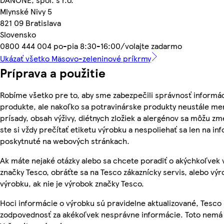
Mlynské Nivy 5
821 09 Bratislava
Slovensko
0800 444 004 po-pia 8:30-16:00/volajte zadarmo
Ukázať všetko Mäsovo-zeleninové príkrmy
Príprava a použitie
Robíme všetko pre to, aby sme zabezpečili správnosť informác
produkte, ale nakoľko sa potravinárske produkty neustále men
prísady, obsah výživy, diétnych zložiek a alergénov sa môžu zme
ste si vždy prečítať etiketu výrobku a nespoliehať sa len na in
poskytnuté na webových stránkach.
Ak máte nejaké otázky alebo sa chcete poradiť o akýchkoľvek
značky Tesco, obráťte sa na Tesco zákaznícky servis, alebo vý
výrobku, ak nie je výrobok značky Tesco.
Hoci informácie o výrobku sú pravidelne aktualizované, Tesc
zodpovednosť za akékoľvek nesprávne informácie. Toto nemá 