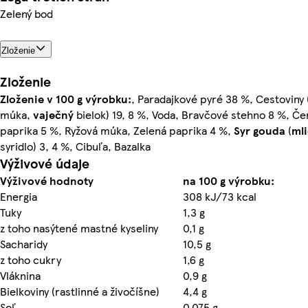
Zelený bod
Zloženie
Zloženie
Zloženie v 100 g výrobku:
, Paradajkové pyré 38 %, Cestoviny 
múka,
vaječný
bielok) 19, 8 %, Voda, Bravčové stehno 8 %, Č
paprika 5 %, Ryžová múka, Zelená paprika 4 %,
Syr gouda
(
ml
syridlo) 3, 4 %, Cibuľa, Bazalka
Výživové údaje
Výživové hodnoty
na 100 g výrobku:
Energia
308 kJ/73 kcal
Tuky
1,3 g
z toho nasýtené mastné kyseliny
0,1 g
Sacharidy
10,5 g
z toho cukry
1,6 g
Vláknina
0,9 g
Bielkoviny (rastlinné a živočíšne)
4,4 g
Soľ
0,075 g