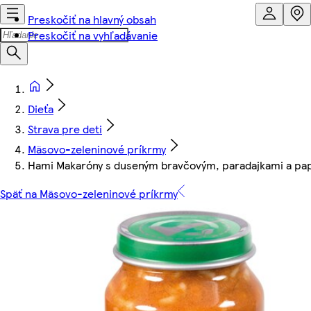
Preskočiť na hlavný obsah
Preskočiť na vyhľadávanie
Dieťa
Strava pre deti
Mäsovo-zeleninové príkrmy
Hami Makaróny s duseným bravčovým, paradajkami a pap
Späť na Mäsovo-zeleninové príkrmy