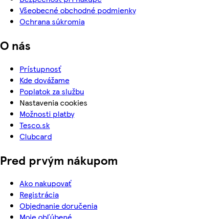
Všeobecné obchodné podmienky
Ochrana súkromia
O nás
Prístupnosť
Kde dovážame
Poplatok za službu
Nastavenia cookies
Možnosti platby
Tesco.sk
Clubcard
Pred prvým nákupom
Ako nakupovať
Registrácia
Objednanie doručenia
Moje obľúbené