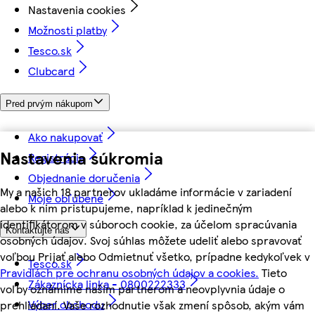
Nastavenia cookies
Možnosti platby
Tesco.sk
Clubcard
Pred prvým nákupom
Ako nakupovať
Nastavenia súkromia
Registrácia
Objednanie doručenia
My a našich 18 partnerov ukladáme informácie v zariadení
Moje obľúbené
alebo k nim pristupujeme, napríklad k jedinečným
identifikátorom v súboroch cookie, za účelom spracúvania
Kontaktujte nás
osobných údajov. Svoj súhlas môžete udeliť alebo spravovať
voľbou Prijať alebo Odmietnuť všetko, prípadne kedykoľvek v
Tesco.sk
Pravidlách pre ochranu osobných údajov a cookies.
Tieto
Zákaznícka linka - 0800222333
voľby oznámime našim partnerom a neovplyvnia údaje o
Výber obchodu
prehliadaní. Vaše rozhodnutie však zmení spôsob, akým vám