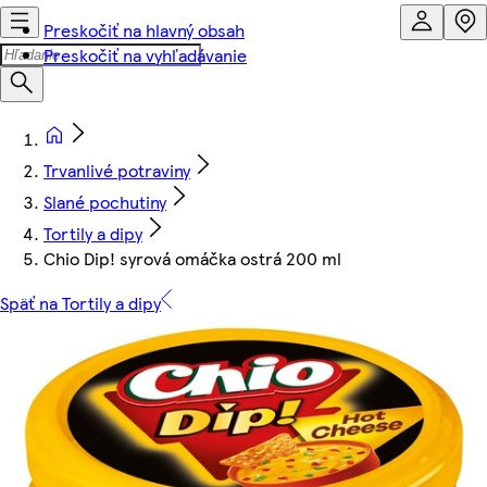
Preskočiť na hlavný obsah
Preskočiť na vyhľadávanie
Trvanlivé potraviny
Slané pochutiny
Tortily a dipy
Chio Dip! syrová omáčka ostrá 200 ml
Späť na Tortily a dipy