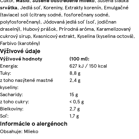
Cukor,
Maslo
,
Sušené odstredené
mlieko
, Sušená sladká
srvátka
, Jedlá soľ, Koreniny, Extrakty korenín, Emulgačné
(taviace) soli (citrany sodné, fosforečnany sodné,
polyfosforečnany), Jódovaná jedlá soľ (soľ, jodičnan
draselný), Hubový prášok, Prírodná aróma, Karamelizovaný
cukrový sirup, Kvasnicový extrakt, Kyselina (kyselina octová),
Farbivo (karotény)
Výživové údaje
Výživové hodnoty
(100 ml):
Energia:
627 kJ / 150 kcal
Tuky:
8,8 g
z toho nasýtené mastné
2,4 g
kyseliny:
Sacharidy:
15 g
z toho cukry:
< 0,5 g
Bielkoviny:
2,7 g
Soľ:
1,7 g
Informácie o alergénoch
Obsahuje: Mlieko