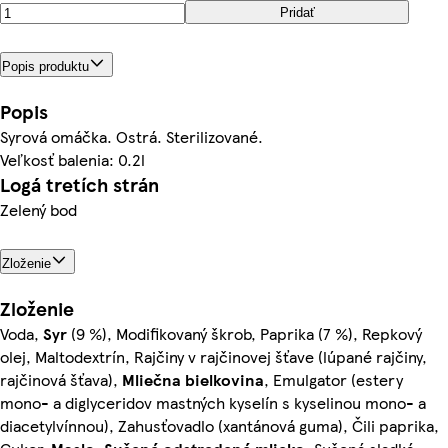
Pridať
Popis produktu
Popis
Syrová omáčka. Ostrá. Sterilizované.
Veľkosť balenia: 0.2l
Logá tretích strán
Zelený bod
Zloženie
Zloženie
Voda,
Syr
(9 %), Modifikovaný škrob, Paprika (7 %), Repkový
olej, Maltodextrín, Rajčiny v rajčinovej šťave (lúpané rajčiny,
rajčinová šťava),
Mliečna
bielkovina
, Emulgator (estery
mono- a diglyceridov mastných kyselín s kyselinou mono- a
diacetylvínnou), Zahusťovadlo (xantánová guma), Čili paprika,