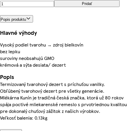
Pridať
Popis produktu
Hlavné výhody
Vysoký podiel tvarohu → zdroj bielkovín
bez lepku
suroviny neobsahujú GMO
krémová a sýta desiata/ dezert
Popis
Termizovaný tvarohový dezert s príchuťou vanilky.
Obľúbený tvarohový dezert pre všetky generácie.
Mlékárna Kunín je tradičná česká značka, ktorá už 80 rokov
spája poctivé mliekarenské remeslo s prvotriednou kvalitou
pre dokonalý chuťový zážitok z našich výrobkov.
Veľkosť balenia: 0.13kg