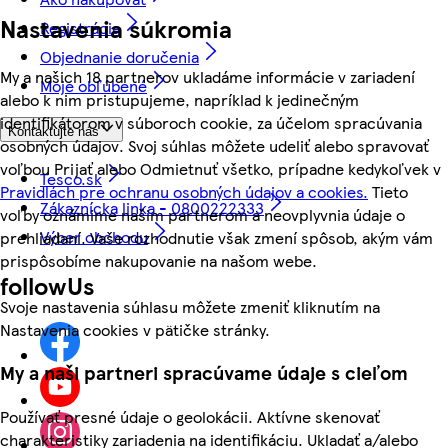
Nastavenia súkromia
Registrácia
Objednanie doručenia
My a našich 18 partnerov ukladáme informácie v zariadení
Moje obľúbené
alebo k nim pristupujeme, napríklad k jedinečným
identifikátorom v súboroch cookie, za účelom spracúvania
Kontaktujte nás
osobných údajov. Svoj súhlas môžete udeliť alebo spravovať
voľbou Prijať alebo Odmietnuť všetko, prípadne kedykoľvek v
Tesco.sk
Pravidlách pre ochranu osobných údajov a cookies.
Tieto
Zákaznícka linka - 0800222333
voľby oznámime našim partnerom a neovplyvnia údaje o
Výber obchodu
prehliadaní. Vaše rozhodnutie však zmení spôsob, akým vám
prispôsobíme nakupovanie na našom webe.
followUs
Svoje nastavenia súhlasu môžete zmeniť kliknutím na
Nastavenia cookies v pätičke stránky.
My a naši partneri spracúvame údaje s cieľom
Používať presné údaje o geolokácii. Aktívne skenovať
charakteristiky zariadenia na identifikáciu. Ukladať a/alebo