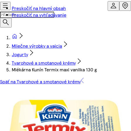
Preskočiť na hlavný obsah
Preskočiť na vyhľadávanie
Mliečne výrobky a vajcia
Jogurty
Tvarohové a smotanové krémy
Mlékárna Kunín Termix maxi vanilka 130 g
Späť na Tvarohové a smotanové krémy