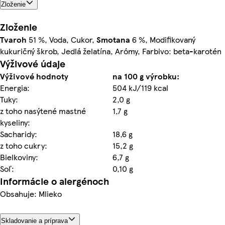
Zloženie
Zloženie
Tvaroh
51 %, Voda, Cukor,
Smotana
6 %, Modifikovaný
kukuričný škrob, Jedlá želatína, Arómy, Farbivo: beta-karotén
Výživové údaje
Výživové hodnoty
na 100 g výrobku:
Energia:
504 kJ/119 kcal
Tuky:
2,0 g
z toho nasýtené mastné
1,7 g
kyseliny:
Sacharidy:
18,6 g
z toho cukry:
15,2 g
Bielkoviny:
6,7 g
Soľ:
0,10 g
Informácie o alergénoch
Obsahuje: Mlieko
Skladovanie a príprava