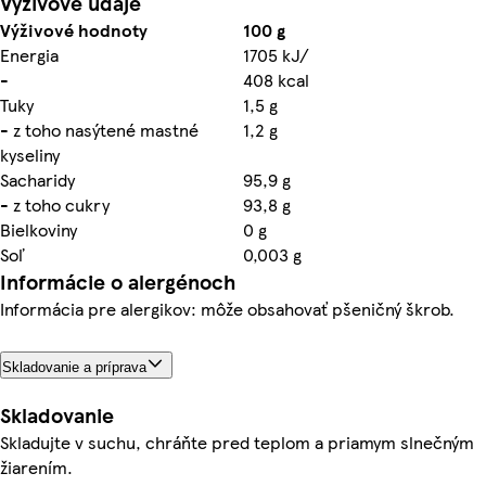
Výživové údaje
Výživové hodnoty
100 g
Energia
1705 kJ/
-
408 kcal
Tuky
1,5 g
- z toho nasýtené mastné
1,2 g
kyseliny
Sacharidy
95,9 g
- z toho cukry
93,8 g
Bielkoviny
0 g
Soľ
0,003 g
Informácie o alergénoch
Informácia pre alergikov: môže obsahovať pšeničný škrob.
Skladovanie a príprava
Skladovanie
Skladujte v suchu, chráňte pred teplom a priamym slnečným
žiarením.