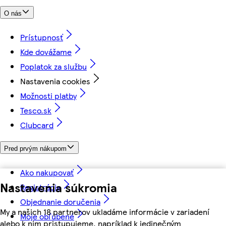
O nás
Prístupnosť
Kde dovážame
Poplatok za službu
Nastavenia cookies
Možnosti platby
Tesco.sk
Clubcard
Pred prvým nákupom
Ako nakupovať
Nastavenia súkromia
Registrácia
Objednanie doručenia
My a našich 18 partnerov ukladáme informácie v zariadení
Moje obľúbené
alebo k nim pristupujeme, napríklad k jedinečným