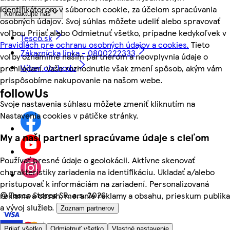
identifikátorom v súboroch cookie, za účelom spracúvania
Kontaktujte nás
osobných údajov. Svoj súhlas môžete udeliť alebo spravovať
voľbou Prijať alebo Odmietnuť všetko, prípadne kedykoľvek v
Tesco.sk
Pravidlách pre ochranu osobných údajov a cookies.
Tieto
Zákaznícka linka - 0800222333
voľby oznámime našim partnerom a neovplyvnia údaje o
Výber obchodu
prehliadaní. Vaše rozhodnutie však zmení spôsob, akým vám
prispôsobíme nakupovanie na našom webe.
followUs
Svoje nastavenia súhlasu môžete zmeniť kliknutím na
Nastavenia cookies v pätičke stránky.
My a naši partneri spracúvame údaje s cieľom
Používať presné údaje o geolokácii. Aktívne skenovať
charakteristiky zariadenia na identifikáciu. Ukladať a/alebo
pristupovať k informáciám na zariadení. Personalizovaná
©
Tesco Stores SR, a.s. 2026
reklama a obsah, meranie reklamy a obsahu, prieskum publika
a vývoj služieb.
Zoznam partnerov
Prijať všetko
Odmietnuť všetko
Vlastné nastavenie