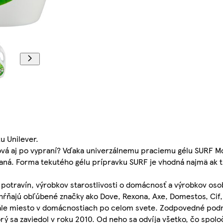
u Unilever.
 nová aj po vypraní? Vďaka univerzálnemu praciemu gélu SURF 
voňaná. Forma tekutého gélu prípravku SURF je vhodná najmä ak 
potravín, výrobkov starostlivosti o domácnosť a výrobkov osob
ahŕňajú obľúbené značky ako Dove, Rexona, Axe, Domestos, Cif,
stále miesto v domácnostiach po celom svete. Zodpovedné podn
rý sa zaviedol v roku 2010. Od neho sa odvíja všetko, čo spoloč