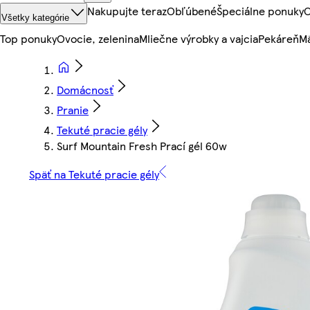
Nakupujte teraz
Obľúbené
Špeciálne ponuky
O
Všetky kategórie
Top ponuky
Ovocie, zelenina
Mliečne výrobky a vajcia
Pekáreň
Mä
Domácnosť
Pranie
Tekuté pracie gély
Surf Mountain Fresh Prací gél 60w
Späť na Tekuté pracie gély