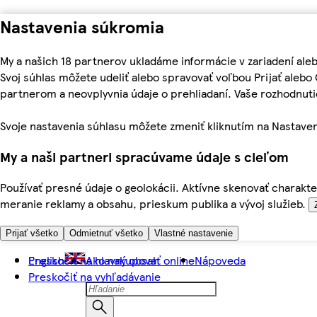
Nastavenia súkromia
My a našich 18 partnerov ukladáme informácie v zariadení ale
Svoj súhlas môžete udeliť alebo spravovať voľbou Prijať aleb
partnerom a neovplyvnia údaje o prehliadaní. Vaše rozhodnu
Svoje nastavenia súhlasu môžete zmeniť kliknutím na Nastaven
My a naši partneri spracúvame údaje s cieľom
Používať presné údaje o geolokácii. Aktívne skenovať charakter
meranie reklamy a obsahu, prieskum publika a vývoj služieb.
Prijať všetko
Odmietnuť všetko
Vlastné nastavenie
Preskočiť na hlavný obsah
English
Ako nakupovať online
Nápoveda
Preskočiť na vyhľadávanie