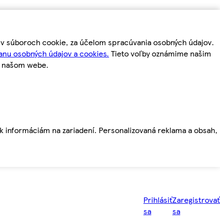
m v súboroch cookie, za účelom spracúvania osobných údajov.
anu osobných údajov a cookies.
Tieto voľby oznámime našim
a našom webe.
ť k informáciám na zariadení. Personalizovaná reklama a obsah,
Prihlásiť
Zaregistrovať
sa
sa