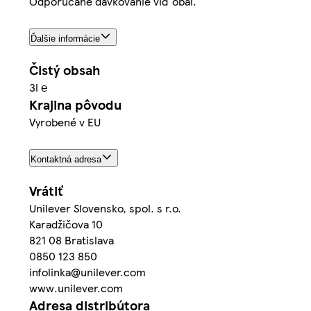
Odporúčané dávkovanie viď obal.
Ďalšie informácie
Čistý obsah
3l ℮
Krajina pôvodu
Vyrobené v EU
Kontaktná adresa
Vrátiť
Unilever Slovensko, spol. s r.o.
Karadžičova 10
821 08 Bratislava
0850 123 850
infolinka@unilever.com
www.unilever.com
Adresa distribútora