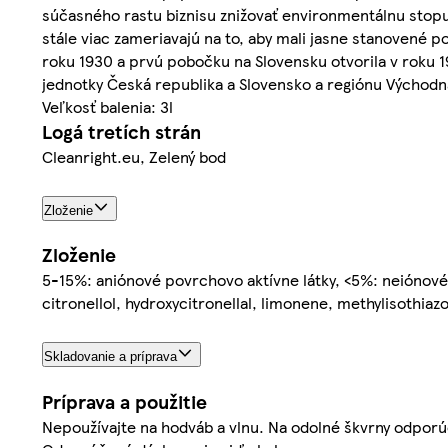
súčasného rastu biznisu znižovať environmentálnu stopu
stále viac zameriavajú na to, aby mali jasne stanovené 
roku 1930 a prvú pobočku na Slovensku otvorila v roku 19
jednotky Česká republika a Slovensko a regiónu Východná
Veľkosť balenia: 3l
Logá tretích strán
Cleanright.eu, Zelený bod
Zloženie
Zloženie
5-15%: aniónové povrchovo aktívne látky, <5%: neiónové 
citronellol, hydroxycitronellal, limonene, methylisothiaz
Skladovanie a príprava
Príprava a použitie
Nepoužívajte na hodváb a vlnu. Na odolné škvrny odporú