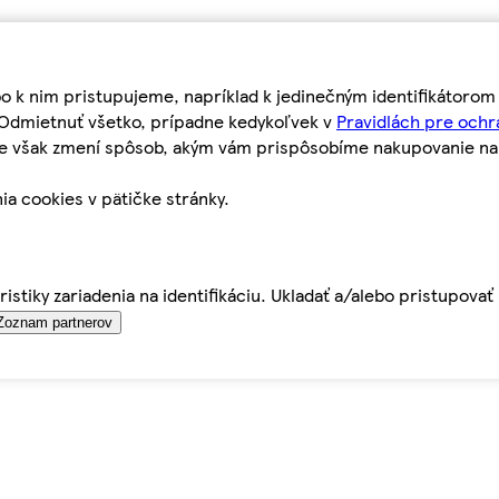
bo k nim pristupujeme, napríklad k jedinečným identifikátoro
o Odmietnuť všetko, prípadne kedykoľvek v
Pravidlách pre ochr
tie však zmení spôsob, akým vám prispôsobíme nakupovanie n
ia cookies v pätičke stránky.
istiky zariadenia na identifikáciu. Ukladať a/alebo pristupova
Zoznam partnerov