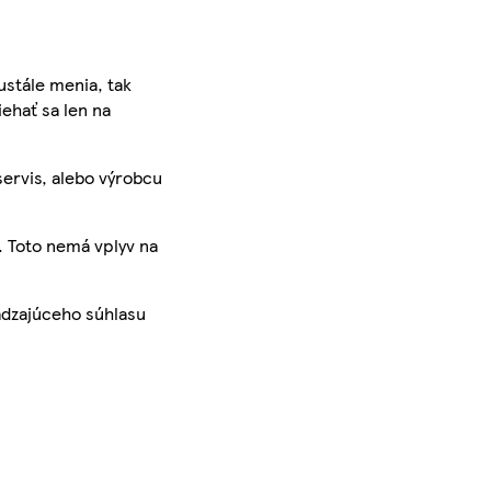
ustále menia, tak
iehať sa len na
servis, alebo výrobcu
. Toto nemá vplyv na
ádzajúceho súhlasu