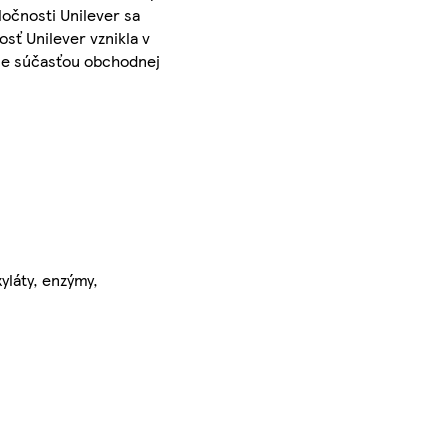
očnosti Unilever sa
sť Unilever vznikla v
- je súčasťou obchodnej
yláty, enzýmy,