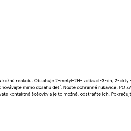
ú kožnú reakciu. Obsahuje 2-metyl-2H-izotiazol-3-ón, 2-oktyl
Uchovávajte mimo dosahu detí. Noste ochranné rukavice. PO Z
ate kontaktné šošovky a je to možné, odstráňte ich. Pokračujt
.