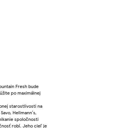
Mountain Fresh bude
túžite po maximálnej
nej starostlivosti na
 Savo, Hellmann´s,
ikanie spoločnosti
nosť robí. Jeho cieľ je