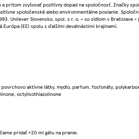
 a pritom zvyšovať pozitívny dopad na spoločnosť. Značky spol
pozitívne spoločenské alebo environmentálne poslanie. Spoločno
93. Unilever Slovensko, spol. s r. o. - so sídlom v Bratislave 
 Európa (EE) spolu s ďalšími devätnástimi krajinami.
povrchovo aktívne látky, mydlo, parfum, fosfonáty, polykarbox
olinone, octylisothiazolinone
čame pridať +20 ml gélu na pranie.