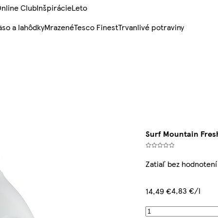
nline Club
Inšpirácie
Leto
so a lahôdky
Mrazené
Tesco Finest
Trvanlivé potraviny
Surf Mountain Fresh
Zatiaľ bez hodnotení
4,83 €/l
14,49 €