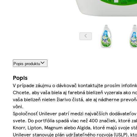
Popis produktu
Popis
V prípade záujmu o dávkovač kontaktujte prosím infolink
Chcete, aby vaša biela aj farebná bielizeň vyzerala ako
vaša bielizeň nielen žiarivo čistá, ale aj nádherne pre
vôni.
Spoločnosť Unilever patrí medzi najväčších dodávateľov 
svete. Do portfólia spadá viac než 400 značiek, ktoré z
Knorr, Lipton, Magnum alebo Algida, ktoré majú svoje 
Unilever stanovuje plán udržateľného rozvoja (USLP), kto