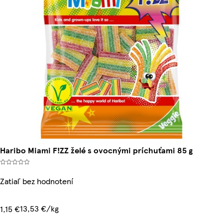
Haribo Miami F!ZZ želé s ovocnými príchuťami 85 g
Zatiaľ bez hodnotení
13,53 €/kg
1,15 €