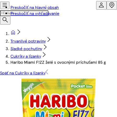
Preskočiť na hlavný obsah
Preskočiť na vyhľadávanie
Trvanlivé potraviny
Sladké pochutiny
Cukríky a lízanky
Haribo Miami F!ZZ želé s ovocnými príchuťami 85 g
Späť na Cukríky a lízanky