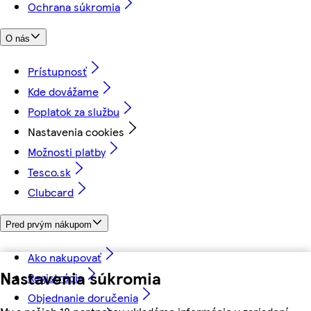
Ochrana súkromia
O nás
Prístupnosť
Kde dovážame
Poplatok za službu
Nastavenia cookies
Možnosti platby
Tesco.sk
Clubcard
Pred prvým nákupom
Ako nakupovať
Nastavenia súkromia
Registrácia
Objednanie doručenia