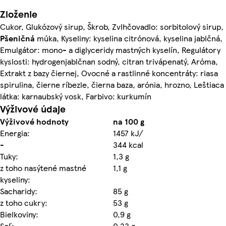
Zloženie
Cukor, Glukózový sirup, Škrob, Zvlhčovadlo: sorbitolový sirup,
Pšeničná
múka, Kyseliny: kyselina citrónová, kyselina jablčná,
Emulgátor: mono- a diglyceridy mastných kyselín, Regulátory
kyslosti: hydrogenjablčnan sodný, citran trivápenatý, Aróma,
Extrakt z bazy čiernej, Ovocné a rastlinné koncentráty: riasa
spirulina, čierne ríbezle, čierna baza, arónia, hrozno, Leštiaca
látka: karnaubský vosk, Farbivo: kurkumín
Výživové údaje
Výživové hodnoty
na 100 g
Energia:
1457 kJ/
-
344 kcal
Tuky:
1,3 g
z toho nasýtené mastné
1,1 g
kyseliny:
Sacharidy:
85 g
z toho cukry:
53 g
Bielkoviny:
0,9 g
Soľ:
0,23 g