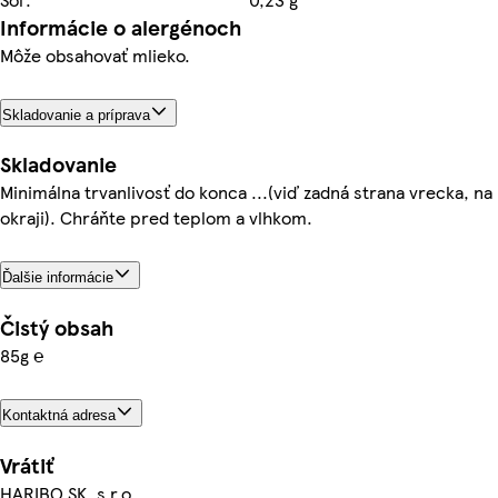
Informácie o alergénoch
Môže obsahovať mlieko.
Skladovanie a príprava
Skladovanie
Minimálna trvanlivosť do konca ...(viď zadná strana vrecka, na
okraji). Chráňte pred teplom a vlhkom.
Ďalšie informácie
Čistý obsah
85g ℮
Kontaktná adresa
Vrátiť
HARIBO SK, s.r.o.