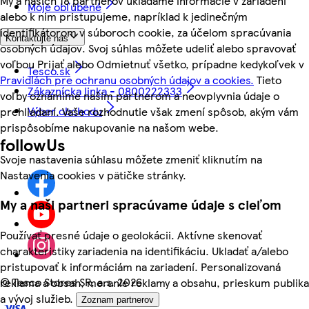
My a našich 18 partnerov ukladáme informácie v zariadení
Moje obľúbené
alebo k nim pristupujeme, napríklad k jedinečným
identifikátorom v súboroch cookie, za účelom spracúvania
Kontaktujte nás
osobných údajov. Svoj súhlas môžete udeliť alebo spravovať
voľbou Prijať alebo Odmietnuť všetko, prípadne kedykoľvek v
Tesco.sk
Pravidlách pre ochranu osobných údajov a cookies.
Tieto
Zákaznícka linka - 0800222333
voľby oznámime našim partnerom a neovplyvnia údaje o
Výber obchodu
prehliadaní. Vaše rozhodnutie však zmení spôsob, akým vám
prispôsobíme nakupovanie na našom webe.
followUs
Svoje nastavenia súhlasu môžete zmeniť kliknutím na
Nastavenia cookies v pätičke stránky.
My a naši partneri spracúvame údaje s cieľom
Používať presné údaje o geolokácii. Aktívne skenovať
charakteristiky zariadenia na identifikáciu. Ukladať a/alebo
pristupovať k informáciám na zariadení. Personalizovaná
©
Tesco Stores SR, a.s. 2026
reklama a obsah, meranie reklamy a obsahu, prieskum publika
a vývoj služieb.
Zoznam partnerov