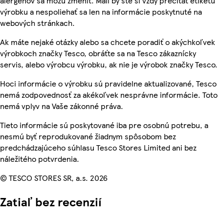
alergénov sa môžu zmeniť. Mali by ste si vždy prečítať etiketu
výrobku a nespoliehať sa len na informácie poskytnuté na
webových stránkach.
Ak máte nejaké otázky alebo sa chcete poradiť o akýchkoľvek
výrobkoch značky Tesco, obráťte sa na Tesco zákaznícky
servis, alebo výrobcu výrobku, ak nie je výrobok značky Tesco.
Hoci informácie o výrobku sú pravidelne aktualizované, Tesco
nemá zodpovednosť za akékoľvek nesprávne informácie. Toto
nemá vplyv na Vaše zákonné práva.
Tieto informácie sú poskytované iba pre osobnú potrebu, a
nesmú byť reprodukované žiadnym spôsobom bez
predchádzajúceho súhlasu Tesco Stores Limited ani bez
náležitého potvrdenia.
© TESCO STORES SR, a.s. 2026
Zatiaľ bez recenzií