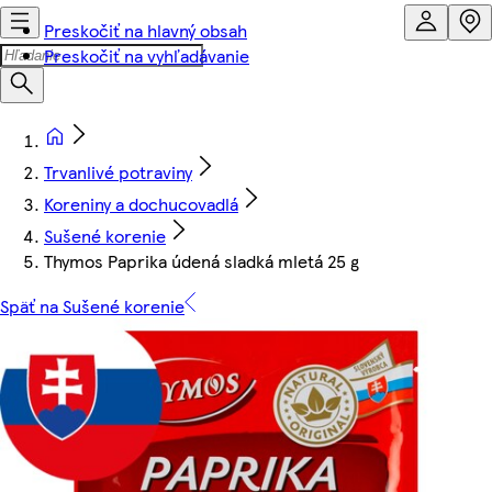
Preskočiť na hlavný obsah
Preskočiť na vyhľadávanie
Trvanlivé potraviny
Koreniny a dochucovadlá
Sušené korenie
Thymos Paprika údená sladká mletá 25 g
Späť na Sušené korenie