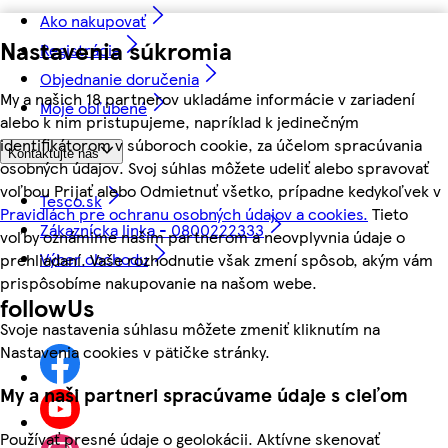
Ako nakupovať
Nastavenia súkromia
Registrácia
Objednanie doručenia
My a našich 18 partnerov ukladáme informácie v zariadení
Moje obľúbené
alebo k nim pristupujeme, napríklad k jedinečným
identifikátorom v súboroch cookie, za účelom spracúvania
Kontaktujte nás
osobných údajov. Svoj súhlas môžete udeliť alebo spravovať
voľbou Prijať alebo Odmietnuť všetko, prípadne kedykoľvek v
Tesco.sk
Pravidlách pre ochranu osobných údajov a cookies.
Tieto
Zákaznícka linka - 0800222333
voľby oznámime našim partnerom a neovplyvnia údaje o
Výber obchodu
prehliadaní. Vaše rozhodnutie však zmení spôsob, akým vám
prispôsobíme nakupovanie na našom webe.
followUs
Svoje nastavenia súhlasu môžete zmeniť kliknutím na
Nastavenia cookies v pätičke stránky.
My a naši partneri spracúvame údaje s cieľom
Používať presné údaje o geolokácii. Aktívne skenovať