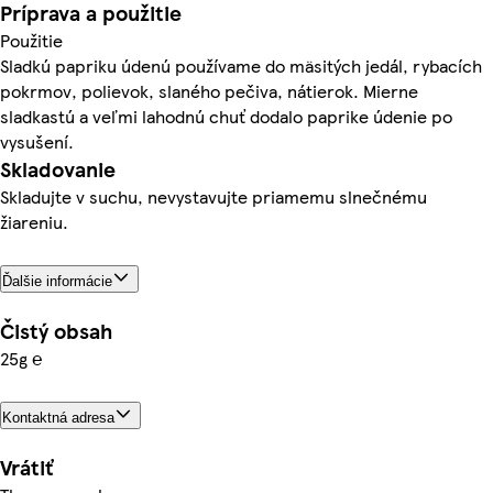
Príprava a použitie
Použitie
Sladkú papriku údenú používame do mäsitých jedál, rybacích
pokrmov, polievok, slaného pečiva, nátierok. Mierne
sladkastú a veľmi lahodnú chuť dodalo paprike údenie po
vysušení.
Skladovanie
Skladujte v suchu, nevystavujte priamemu slnečnému
žiareniu.
Ďalšie informácie
Čistý obsah
25g ℮
Kontaktná adresa
Vrátiť