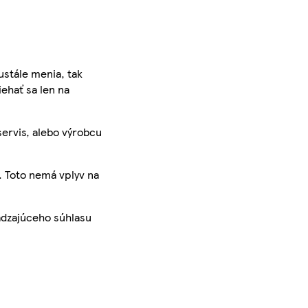
ustále menia, tak
iehať sa len na
servis, alebo výrobcu
. Toto nemá vplyv na
ádzajúceho súhlasu