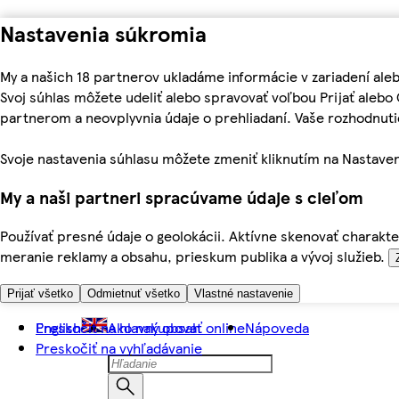
Nastavenia súkromia
My a našich 18 partnerov ukladáme informácie v zariadení ale
Svoj súhlas môžete udeliť alebo spravovať voľbou Prijať aleb
partnerom a neovplyvnia údaje o prehliadaní. Vaše rozhodnu
Svoje nastavenia súhlasu môžete zmeniť kliknutím na Nastaven
My a naši partneri spracúvame údaje s cieľom
Používať presné údaje o geolokácii. Aktívne skenovať charakter
meranie reklamy a obsahu, prieskum publika a vývoj služieb.
Prijať všetko
Odmietnuť všetko
Vlastné nastavenie
Preskočiť na hlavný obsah
English
Ako nakupovať online
Nápoveda
Preskočiť na vyhľadávanie