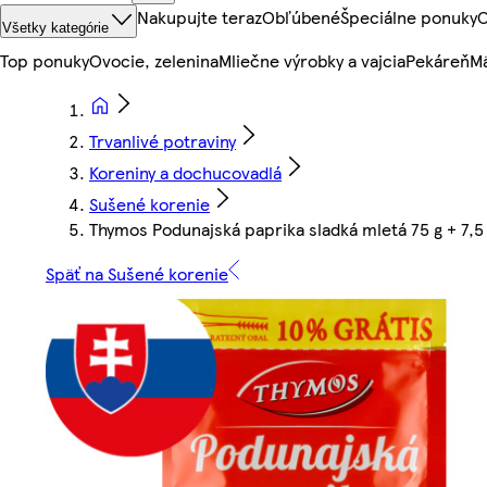
Nakupujte teraz
Obľúbené
Špeciálne ponuky
O
Všetky kategórie
Top ponuky
Ovocie, zelenina
Mliečne výrobky a vajcia
Pekáreň
Mä
Trvanlivé potraviny
Koreniny a dochucovadlá
Sušené korenie
Thymos Podunajská paprika sladká mletá 75 g + 7,5
Späť na Sušené korenie