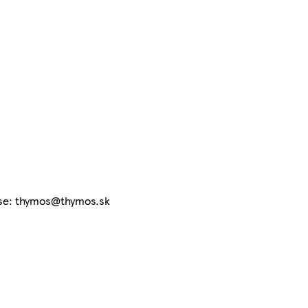
ese: thymos@thymos.sk