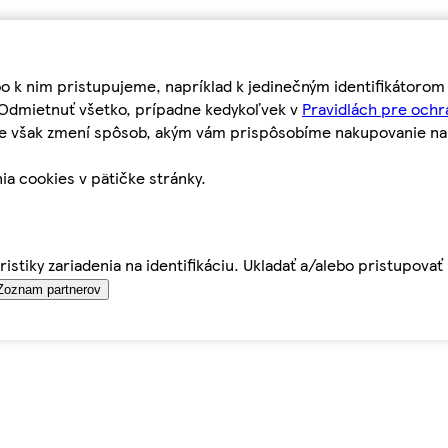
bo k nim pristupujeme, napríklad k jedinečným identifikátoro
o Odmietnuť všetko, prípadne kedykoľvek v
Pravidlách pre ochr
tie však zmení spôsob, akým vám prispôsobíme nakupovanie n
ia cookies v pätičke stránky.
istiky zariadenia na identifikáciu. Ukladať a/alebo pristupova
Zoznam partnerov