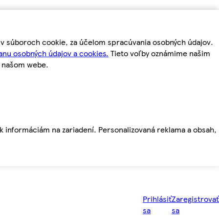
m v súboroch cookie, za účelom spracúvania osobných údajov.
anu osobných údajov a cookies.
Tieto voľby oznámime našim
a našom webe.
ť k informáciám na zariadení. Personalizovaná reklama a obsah,
Prihlásiť
Zaregistrovať
sa
sa