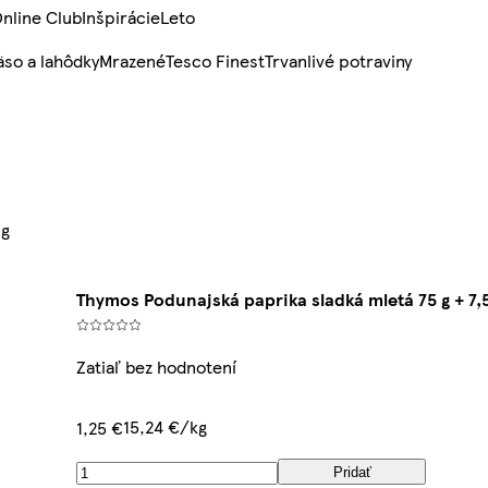
nline Club
Inšpirácie
Leto
so a lahôdky
Mrazené
Tesco Finest
Trvanlivé potraviny
 g
Thymos Podunajská paprika sladká mletá 75 g + 7,5
Zatiaľ bez hodnotení
15,24 €/kg
1,25 €
Pridať