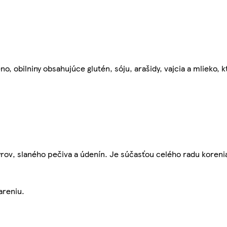
obilniny obsahujúce glutén, sóju, arašidy, vajcia a mlieko, k
rov, slaného pečiva a údenín. Je súčasťou celého radu koreni
areniu.