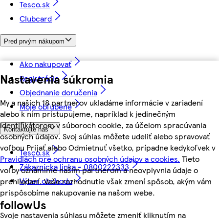
Tesco.sk
Clubcard
Pred prvým nákupom
Ako nakupovať
Nastavenia súkromia
Registrácia
Objednanie doručenia
My a našich 18 partnerov ukladáme informácie v zariadení
Moje obľúbené
alebo k nim pristupujeme, napríklad k jedinečným
identifikátorom v súboroch cookie, za účelom spracúvania
Kontaktujte nás
osobných údajov. Svoj súhlas môžete udeliť alebo spravovať
voľbou Prijať alebo Odmietnuť všetko, prípadne kedykoľvek v
Tesco.sk
Pravidlách pre ochranu osobných údajov a cookies.
Tieto
Zákaznícka linka - 0800222333
voľby oznámime našim partnerom a neovplyvnia údaje o
Výber obchodu
prehliadaní. Vaše rozhodnutie však zmení spôsob, akým vám
prispôsobíme nakupovanie na našom webe.
followUs
Svoje nastavenia súhlasu môžete zmeniť kliknutím na