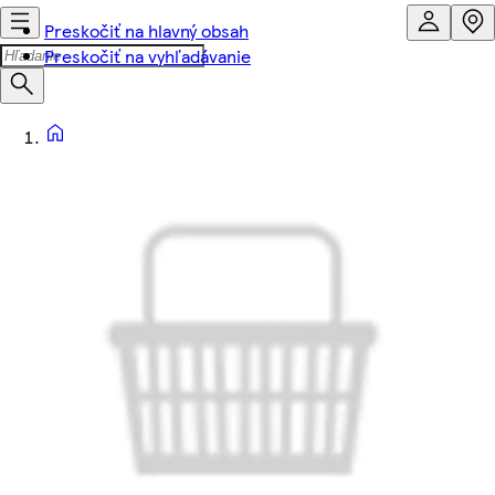
Preskočiť na hlavný obsah
Preskočiť na vyhľadávanie