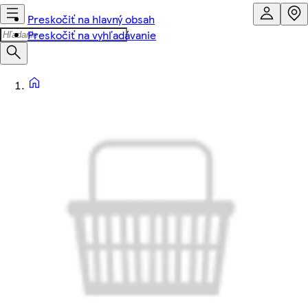
Preskočiť na hlavný obsah
Preskočiť na vyhľadávanie