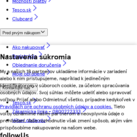
Možnosti platby
Tesco.sk
Clubcard
Pred prvým nákupom
Ako nakupovať
Nastavenia súkromia
Registrácia
Objednanie doručenia
My a našich 18 partnerov ukladáme informácie v zariadení
Moje obľúbené
alebo k nim pristupujeme, napríklad k jedinečným
identifikátorom v súboroch cookie, za účelom spracúvania
Kontaktujte nás
osobných údajov. Svoj súhlas môžete udeliť alebo spravovať
voľbou Prijať alebo Odmietnuť všetko, prípadne kedykoľvek v
Tesco.sk
Pravidlách pre ochranu osobných údajov a cookies.
Tieto
Zákaznícka linka - 0800222333
voľby oznámime našim partnerom a neovplyvnia údaje o
Výber obchodu
prehliadaní. Vaše rozhodnutie však zmení spôsob, akým vám
prispôsobíme nakupovanie na našom webe.
followUs