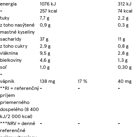
energia
1076 kJ
312 kJ
-
257 kcal
74 kcal
tuky
7,7 g
2,2 g
z toho nasýtené
0,9 g
0,3 g
mastné kyseliny
sacharidy
37 g
11 g
z toho cukry
2,9 g
0,8 g
vláknina
9,5 g
2,8 g
bielkoviny
4,6 g
1,3 g
soľ
1,0 g
0,30 g
-
vápnik
138 mg
17 %
40 mg
**RI = referenčný
-
-
-
príjem
priemerného
dospelého (8 400
kJ/2 000 kcal)
***NRV = denné
-
-
-
referenčné