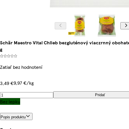
Schär Maestro Vital Chlieb bezgluténový viaczrnný oboha
g
Zatiaľ bez hodnotení
9,97 €/kg
3,49 €
Pridať
Bez lepku
Popis produktu