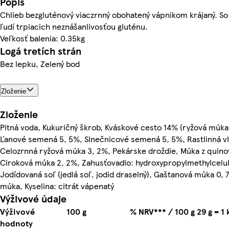
Popis
Chlieb bezgluténový viaczrnný obohatený vápnikom krájaný. S
ľudí trpiacich neznášanlivosťou gluténu.
Veľkosť balenia: 0.35kg
Logá tretích strán
Bez lepku, Zelený bod
Zloženie
Zloženie
Pitná voda, Kukuričný škrob, Kváskové cesto 14% (ryžová múka
Ľanové semená 5, 5%, Slnečnicové semená 5, 5%, Rastlinná vlá
Celozrnná ryžová múka 3, 2%, Pekárske droždie, Múka z quinoy
Ciroková múka 2, 2%, Zahusťovadlo: hydroxypropylmethylcelul
Jodídovaná soľ (jedlá soľ, jodid draselný), Gaštanová múka 0,
múka, Kyselina: citrát vápenatý
Výživové údaje
Výživové
100 g
% NRV*** / 100 g
29 g = 1 
hodnoty