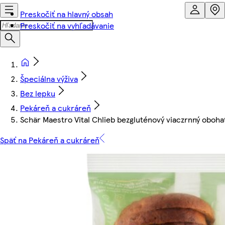
Preskočiť na hlavný obsah
Preskočiť na vyhľadávanie
Špeciálna výživa
Bez lepku
Pekáreň a cukráreň
Schär Maestro Vital Chlieb bezgluténový viaczrnný oboha
Späť na Pekáreň a cukráreň