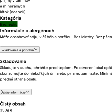
príjmy vitamínov
a minerálnych
látok (dospelí)
Kategória
Bez lepku
Informácie o alergénoch
Môže obsahovať sóju, vlčí bôb a horčicu. Bez laktózy. Bez pšen
Skladovanie a príprava
Skladovanie
Skladujte v suchu, chráňte pred teplom. Po otvorení obal opäť
skonzumujte do niekoľkých dní alebo priamo zamrazte. Minimál
predná strana obalu.
Ďalšie informácie
Čistý obsah
350g ℮