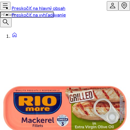
Preskočiť na hlavný obsah
Preskočiť na vyhľadávanie