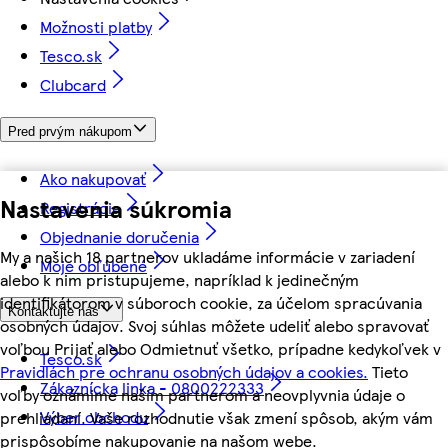
Možnosti platby
Tesco.sk
Clubcard
Pred prvým nákupom
Ako nakupovať
Nastavenia súkromia
Registrácia
Objednanie doručenia
My a našich 18 partnerov ukladáme informácie v zariadení
Moje obľúbené
alebo k nim pristupujeme, napríklad k jedinečným
identifikátorom v súboroch cookie, za účelom spracúvania
Kontaktujte nás
osobných údajov. Svoj súhlas môžete udeliť alebo spravovať
voľbou Prijať alebo Odmietnuť všetko, prípadne kedykoľvek v
Tesco.sk
Pravidlách pre ochranu osobných údajov a cookies.
Tieto
Zákaznícka linka - 0800222333
voľby oznámime našim partnerom a neovplyvnia údaje o
Výber obchodu
prehliadaní. Vaše rozhodnutie však zmení spôsob, akým vám
prispôsobíme nakupovanie na našom webe.