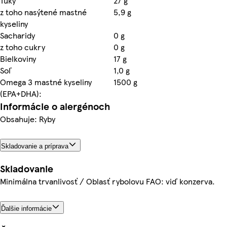
Tuky
27 g
z toho nasýtené mastné
5,9 g
kyseliny
Sacharidy
0 g
z toho cukry
0 g
Bielkoviny
17 g
Soľ
1,0 g
Omega 3 mastné kyseliny
1500 g
(EPA+DHA):
Informácie o alergénoch
Obsahuje: Ryby
Skladovanie a príprava
Skladovanie
Minimálna trvanlivosť / Oblasť rybolovu FAO: viď konzerva.
Ďalšie informácie