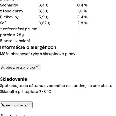
Sacharidy
3,4 g
0,4 %
z toho cukry
3,3 g
1,0 %
Bielkoviny
5,9 g
3,4 %
Soľ
0,62 g
2,8 %
* referenčný príjem
-
-
porcia = 28 g
-
-
5 porcií v balení
-
-
Informácie o alergénoch
Môže obsahovať ryby a škrupinové plody.
Skladovanie a príprava
Skladovanie
Spotrebujte do dátumu uvedeného na spodnej strane obalu.
Skladujte pri teplote 2-8 °C.
Ďalšie informácie