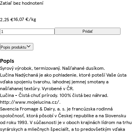
Zatiaľ bez hodnotení
16,07 €/kg
2,25 €
Pridať
Popis produktu
Popis
Syrový výrobok, termizovaný. Našľahané dusíkom.
Lučina Nadýchaná je ako pohladenie, ktoré poteší Vaše ústa
vďaka spojeniu tvarohu, lahodnej jemnej smotany a
našľahanej textúry. Vyrobené v ČR.
Lučina - Čistá chuť prírody. 100% čistá bez náhrad.
http://www.mojelucina.cz/.
Savencia Fromage & Dairy, a. s. je francúzska rodinná
spoločnosť, ktorá pôsobí v Českej republike a na Slovensku
od roku 1993. V súčasnosti je v oboch krajinách lídrom na trhu
syrárskych a mliečnych špecialít, a to predovšetkým vďaka