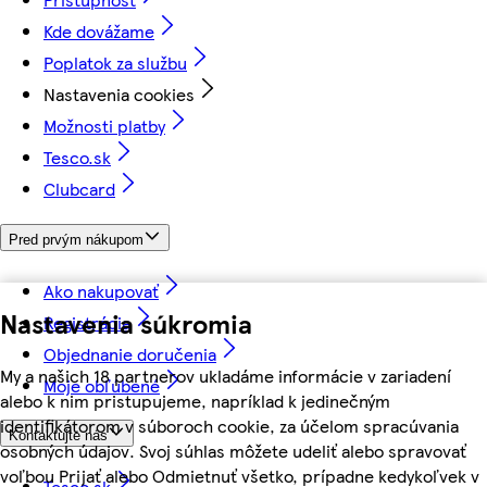
Kde dovážame
Poplatok za službu
Nastavenia cookies
Možnosti platby
Tesco.sk
Clubcard
Pred prvým nákupom
Ako nakupovať
Nastavenia súkromia
Registrácia
Objednanie doručenia
My a našich 18 partnerov ukladáme informácie v zariadení
Moje obľúbené
alebo k nim pristupujeme, napríklad k jedinečným
identifikátorom v súboroch cookie, za účelom spracúvania
Kontaktujte nás
osobných údajov. Svoj súhlas môžete udeliť alebo spravovať
voľbou Prijať alebo Odmietnuť všetko, prípadne kedykoľvek v
Tesco.sk