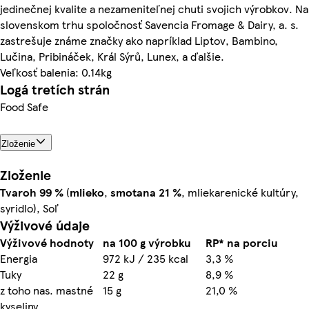
jedinečnej kvalite a nezameniteľnej chuti svojich výrobkov. Na
slovenskom trhu spoločnosť Savencia Fromage & Dairy, a. s.
zastrešuje známe značky ako napríklad Liptov, Bambino,
Lučina, Pribináček, Král Sýrů, Lunex, a ďalšie.
Veľkosť balenia: 0.14kg
Logá tretích strán
Food Safe
Zloženie
Zloženie
Tvaroh
99 %
(
mlieko
,
smotana
21 %
, mliekarenické kultúry,
syridlo), Soľ
Výživové údaje
Výživové hodnoty
na 100 g výrobku
RP* na porciu
Energia
972 kJ / 235 kcal
3,3 %
Tuky
22 g
8,9 %
z toho nas. mastné
15 g
21,0 %
kyseliny