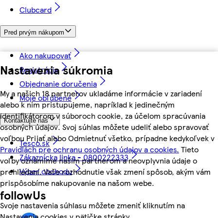
Clubcard
Pred prvým nákupom
Ako nakupovať
Nastavenia súkromia
Registrácia
Objednanie doručenia
My a našich 18 partnerov ukladáme informácie v zariadení
Moje obľúbené
alebo k nim pristupujeme, napríklad k jedinečným
identifikátorom v súboroch cookie, za účelom spracúvania
Kontaktujte nás
osobných údajov. Svoj súhlas môžete udeliť alebo spravovať
voľbou Prijať alebo Odmietnuť všetko, prípadne kedykoľvek v
Tesco.sk
Pravidlách pre ochranu osobných údajov a cookies.
Tieto
Zákaznícka linka - 0800222333
voľby oznámime našim partnerom a neovplyvnia údaje o
Výber obchodu
prehliadaní. Vaše rozhodnutie však zmení spôsob, akým vám
prispôsobíme nakupovanie na našom webe.
followUs
Svoje nastavenia súhlasu môžete zmeniť kliknutím na
Nastavenia cookies v pätičke stránky.