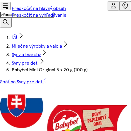
Preskočiť na hlavný obsah
Preskočiť na vyhľadávanie
Mliečne výrobky a vajcia
Syry a tvarohy
Syry pre deti
Babybel Mini Original 5 x 20 g (100 g)
Späť na Syry pre deti