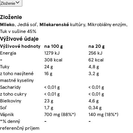
Zloženie
Zloženie
Mlieko
, Jedlá soľ,
Mliekarenské
kultúry, Mikrobiálny enzým,
Tuk v sušine 45%
Výživové údaje
Výživové hodnoty
na 100 g
na 20 g
Energia
1279 kJ
256 kJ
-
308 kcal
62 kcal
Tuky
24 g
4,8 g
z toho nasýtené
16 g
3,2 g
mastné kyseliny
Sacharidy
< 0,01 g
< 0,01 g
z toho cukry
< 0,01 g
< 0,01 g
Bielkoviny
23 g
4,6 g
Soľ
1,7 g
0,34 g
Vápnik
700 mg (88%*)
140 mg (18%*)
*% denný
-
-
referenčný príjem