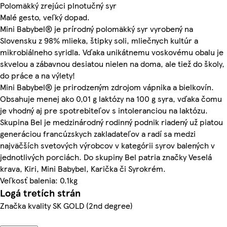
Polomäkký zrejúci plnotučný syr
Malé gesto, veľký dopad.
Mini Babybel® je prírodný polomäkký syr vyrobený na
Slovensku z 98% mlieka, štipky soli, mliečnych kultúr a
mikrobiálneho syridla. Vďaka unikátnemu voskovému obalu je
skvelou a zábavnou desiatou nielen na doma, ale tiež do školy,
do práce a na výlety!
Mini Babybel® je prirodzeným zdrojom vápnika a bielkovín.
Obsahuje menej ako 0,01 g laktózy na 100 g syra, vďaka čomu
je vhodný aj pre spotrebiteľov s intoleranciou na laktózu.
Skupina Bel je medzinárodný rodinný podnik riadený už piatou
generáciou francúzskych zakladateľov a radí sa medzi
najväčších svetových výrobcov v kategórii syrov balených v
jednotlivých porciách. Do skupiny Bel patria značky Veselá
krava, Kiri, Mini Babybel, Karička či Syrokrém.
Veľkosť balenia: 0.1kg
Logá tretích strán
Značka kvality SK GOLD (2nd degree)