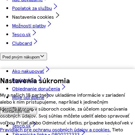
Poplatok za službu
Nastavenia cookies
Možnosti platby
Tesco.sk
Clubcard
Pred prvým nákupom
Ako nakupovať
Nastavenia súkromia
Registrácia
Objednanie doručenia
My a našich 18 partnerov ukladáme informácie v zariadení
Moje obľúbené
alebo k nim pristupujeme, napríklad k jedinečným
identifikátorom v súboroch cookie, za účelom spracúvania
Kontaktujte nás
osobných údajov. Svoj súhlas môžete udeliť alebo spravovať
voľbou Prijať alebo Odmietnuť všetko, prípadne kedykoľvek v
Tesco.sk
Pravidlách pre ochranu osobných údajov a cookies.
Tieto
Zákaznícka linka - 0800222333