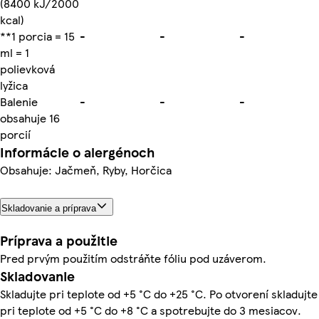
(8400 kJ/2000
kcal)
**1 porcia = 15
-
-
-
ml = 1
polievková
lyžica
Balenie
-
-
-
obsahuje 16
porcií
Informácie o alergénoch
Obsahuje: Jačmeň, Ryby, Horčica
Skladovanie a príprava
Príprava a použitie
Pred prvým použitím odstráňte fóliu pod uzáverom.
Skladovanie
Skladujte pri teplote od +5 °C do +25 °C. Po otvorení skladujte
pri teplote od +5 °C do +8 °C a spotrebujte do 3 mesiacov.