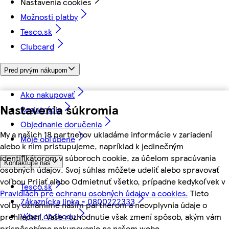
Nastavenia cookies
Možnosti platby
Tesco.sk
Clubcard
Pred prvým nákupom
Ako nakupovať
Nastavenia súkromia
Registrácia
Objednanie doručenia
My a našich 18 partnerov ukladáme informácie v zariadení
Moje obľúbené
alebo k nim pristupujeme, napríklad k jedinečným
identifikátorom v súboroch cookie, za účelom spracúvania
Kontaktujte nás
osobných údajov. Svoj súhlas môžete udeliť alebo spravovať
voľbou Prijať alebo Odmietnuť všetko, prípadne kedykoľvek v
Tesco.sk
Pravidlách pre ochranu osobných údajov a cookies.
Tieto
Zákaznícka linka - 0800222333
voľby oznámime našim partnerom a neovplyvnia údaje o
Výber obchodu
prehliadaní. Vaše rozhodnutie však zmení spôsob, akým vám
prispôsobíme nakupovanie na našom webe.