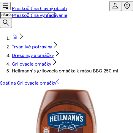
Preskočiť na hlavný obsah
Preskočiť na vyhľadávanie
Trvanlivé potraviny
Dressingy a omáčky
Grilovacie omáčky
Hellmann's grilovacia omáčka k mäsu BBQ 250 ml
Späť na Grilovacie omáčky