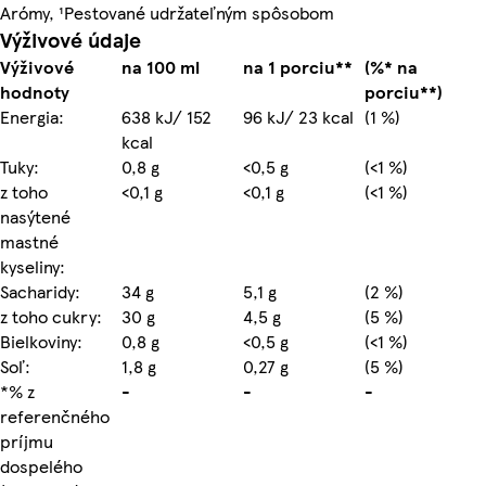
Arómy, ¹Pestované udržateľným spôsobom
Výživové údaje
Výživové
na 100 ml
na 1 porciu**
(%* na
hodnoty
porciu**)
Energia:
638 kJ/ 152
96 kJ/ 23 kcal
(1 %)
kcal
Tuky:
0,8 g
<0,5 g
(<1 %)
z toho
<0,1 g
<0,1 g
(<1 %)
nasýtené
mastné
kyseliny:
Sacharidy:
34 g
5,1 g
(2 %)
z toho cukry:
30 g
4,5 g
(5 %)
Bielkoviny:
0,8 g
<0,5 g
(<1 %)
Soľ:
1,8 g
0,27 g
(5 %)
*% z
-
-
-
referenčného
príjmu
dospelého