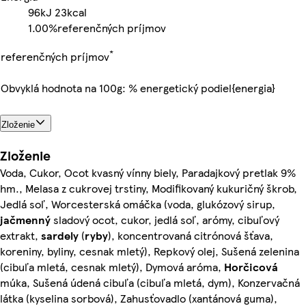
96kJ
23kcal
1.00%
referenčných príjmov
*
referenčných príjmov
Obvyklá hodnota na 100g: % energetický podiel{energia}
Zloženie
Zloženie
Voda, Cukor, Ocot kvasný vínny biely, Paradajkový pretlak 9%
hm., Melasa z cukrovej trstiny, Modifikovaný kukuričný škrob,
Jedlá soľ, Worcesterská omáčka (voda, glukózový sirup,
jačmenný
sladový ocot, cukor, jedlá soľ, arómy, cibuľový
extrakt,
sardely
(
ryby
), koncentrovaná citrónová šťava,
koreniny, byliny, cesnak mletý), Repkový olej, Sušená zelenina
(cibuľa mletá, cesnak mletý), Dymová aróma,
Horčicová
múka, Sušená údená cibuľa (cibuľa mletá, dym), Konzervačná
látka (kyselina sorbová), Zahusťovadlo (xantánová guma),