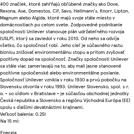
400 značiek, ktoré zahŕňajú obľúbené značky ako Dove,
Rexona, Axe, Domestos, Cif, Savo, Hellmann´s, Knorr, Lipton,
Magnum alebo Algida, ktoré majú svoje stále miesto v
domácnostiach po celom svete. Zodpovedné podnikanie
spoločnosti Unilever stanovuje plán udržateľného rozvoja
(USLP), ktorý sa zaviedol v roku 2010. Od neho sa odvíja
všetko, čo spoločnosť robí. Jeho cieľ je súčasného rastu
biznisu znižovať environmentálnu stopu a pritom zvyšovať
pozitívny dopad na spoločnosť. Značky spoločnosti Unilever
sa stále viac zameriavajú na to, aby mali jasne stanovené
pozitívne spoločenské alebo environmentálne poslanie.
Spoločnosť Unilever vznikla v roku 1930 a prvú pobočku na
Slovensku otvorila v roku 1993. Unilever Slovensko, spol. s r.
o. - so sídlom v Bratislave - je súčasťou obchodnej jednotky
Česká republika a Slovensko a regiónu Východná Európa (EE)
spolu s ďalšími devätnástimi krajinami.
Veľkosť balenia: 0.25l
Na 15 ml:
Energia