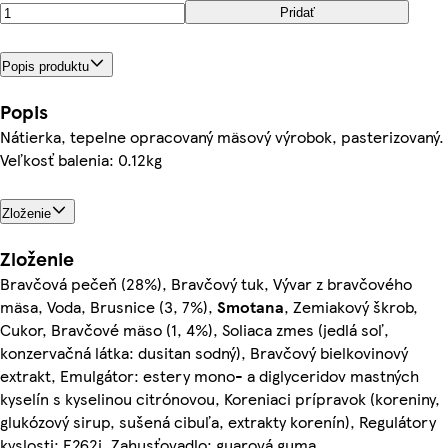
Pridať
Popis produktu
Popis
Nátierka, tepelne opracovaný mäsový výrobok, pasterizovaný.
Veľkosť balenia: 0.12kg
Zloženie
Zloženie
Bravčová pečeň (28%), Bravčový tuk, Vývar z bravčového
mäsa, Voda, Brusnice (3, 7%),
Smotana
, Zemiakový škrob,
Cukor, Bravčové mäso (1, 4%), Soliaca zmes (jedlá soľ,
konzervačná látka: dusitan sodný), Bravčový bielkovinový
extrakt, Emulgátor: estery mono- a diglyceridov mastných
kyselín s kyselinou citrónovou, Koreniaci prípravok (koreniny,
glukózový sirup, sušená cibuľa, extrakty korenín), Regulátory
kyslosti: E262i, Zahusťovadlo: guarová guma