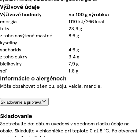
Výživové údaje
Výživové hodnoty
na 100 g výrobku:
energia
1110 kJ/266 kcal
tuky
23,9 g
z toho nasýtené mastné
8,6 g
kyseliny
sacharidy
4,6 g
z toho cukry
3,4 g
bielkoviny
7,9 g
soľ
1,8 g
Informácie o alergénoch
Môže obsahovať pšenicu, sóju, vajcia, mandle.
Skladovanie a príprava
Skladovanie
Spotrebujte do: dátum uvedený v spodnom riadku údaje na
obale. Skladujte v chladničke pri teplote 0 až 8 °C. Po otvorení