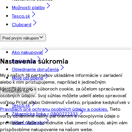
Možnosti platby
Tesco.sk
Clubcard
Pred prvým nákupom
Ako nakupovať
Nastavenia súkromia
Registrácia
Objednanie doručenia
My a našich 18 partnerov ukladáme informácie v zariadení
Moje obľúbené
alebo k nim pristupujeme, napríklad k jedinečným
identifikátorom v súboroch cookie, za účelom spracúvania
Kontaktujte nás
osobných údajov. Svoj súhlas môžete udeliť alebo spravovať
voľbou Prijať alebo Odmietnuť všetko, prípadne kedykoľvek v
Tesco.sk
Pravidlách pre ochranu osobných údajov a cookies.
Tieto
Zákaznícka linka - 0800222333
voľby oznámime našim partnerom a neovplyvnia údaje o
Výber obchodu
prehliadaní. Vaše rozhodnutie však zmení spôsob, akým vám
prispôsobíme nakupovanie na našom webe.