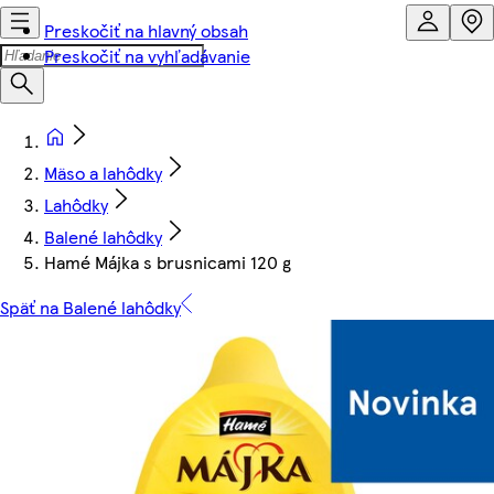
Preskočiť na hlavný obsah
Preskočiť na vyhľadávanie
Mäso a lahôdky
Lahôdky
Balené lahôdky
Hamé Májka s brusnicami 120 g
Späť na Balené lahôdky