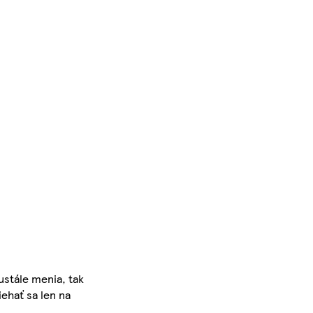
ustále menia, tak
iehať sa len na