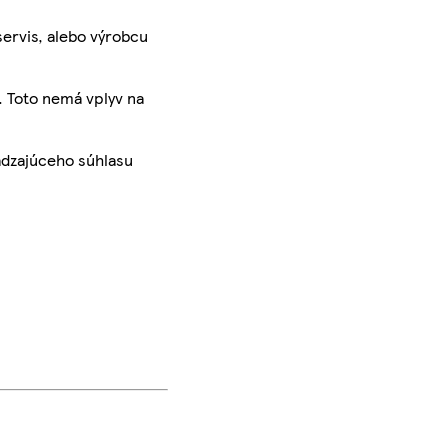
servis, alebo výrobcu
. Toto nemá vplyv na
ádzajúceho súhlasu