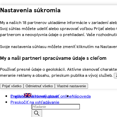
Nastavenia súkromia
My a našich 18 partnerov ukladáme informácie v zariadení ale
Svoj súhlas môžete udeliť alebo spravovať voľbou Prijať aleb
partnerom a neovplyvnia údaje o prehliadaní. Vaše rozhodnu
Svoje nastavenia súhlasu môžete zmeniť kliknutím na Nastaven
My a naši partneri spracúvame údaje s cieľom
Používať presné údaje o geolokácii. Aktívne skenovať charakter
meranie reklamy a obsahu, prieskum publika a vývoj služieb.
Prijať všetko
Odmietnuť všetko
Vlastné nastavenie
Preskočiť na hlavný obsah
English
Ako nakupovať online
Nápoveda
Preskočiť na vyhľadávanie