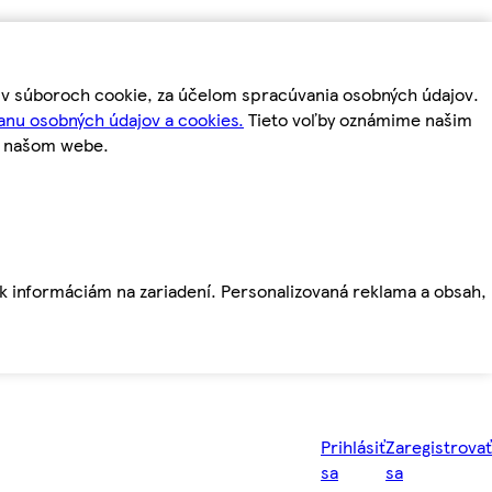
m v súboroch cookie, za účelom spracúvania osobných údajov.
anu osobných údajov a cookies.
Tieto voľby oznámime našim
a našom webe.
ť k informáciám na zariadení. Personalizovaná reklama a obsah,
Prihlásiť
Zaregistrovať
sa
sa