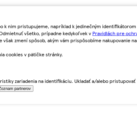
bo k nim pristupujeme, napríklad k jedinečným identifikátoro
o Odmietnuť všetko, prípadne kedykoľvek v
Pravidlách pre ochr
tie však zmení spôsob, akým vám prispôsobíme nakupovanie n
ia cookies v pätičke stránky.
istiky zariadenia na identifikáciu. Ukladať a/alebo pristupova
Zoznam partnerov