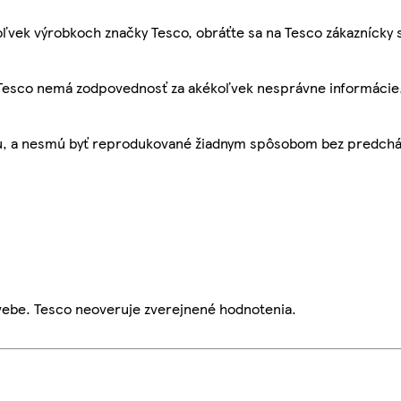
ľvek výrobkoch značky Tesco, obráťte sa na Tesco zákaznícky 
, Tesco nemá zodpovednosť za akékoľvek nesprávne informácie
bu, a nesmú byť reprodukované žiadnym spôsobom bez predch
webe. Tesco neoveruje zverejnené hodnotenia.