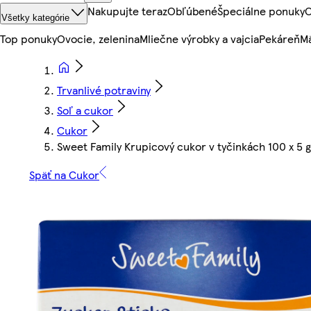
Nakupujte teraz
Obľúbené
Špeciálne ponuky
O
Všetky kategórie
Top ponuky
Ovocie, zelenina
Mliečne výrobky a vajcia
Pekáreň
Mä
Trvanlivé potraviny
Soľ a cukor
Cukor
Sweet Family Krupicový cukor v tyčinkách 100 x 5 g
Späť na Cukor