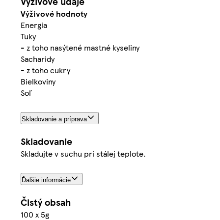
Výživové údaje
Výživové hodnoty
Energia
Tuky
- z toho nasýtené mastné kyseliny
Sacharidy
- z toho cukry
Bielkoviny
Soľ
Skladovanie a príprava
Skladovanie
Skladujte v suchu pri stálej teplote.
Ďalšie informácie
Čistý obsah
100 x 5g