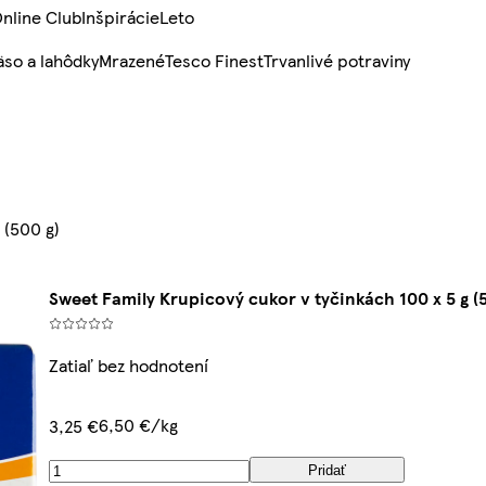
nline Club
Inšpirácie
Leto
so a lahôdky
Mrazené
Tesco Finest
Trvanlivé potraviny
 (500 g)
Sweet Family Krupicový cukor v tyčinkách 100 x 5 g (
Zatiaľ bez hodnotení
6,50 €/kg
3,25 €
Pridať