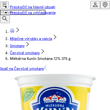
Preskočiť na hlavný obsah
Preskočiť na vyhľadávanie
Mliečne výrobky a vajcia
Smotany
Čerstvé smotany
Mlékárna Kunín Smotana 12% 375 g
Späť na Čerstvé smotany