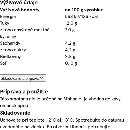
Výživové údaje
Výživové hodnoty
na 100 g výrobku:
Energia
563 kJ/136 kcal
Tuky
12,0 g
z toho nasýtené mastné
7,0 g
kyseliny
Sacharidy
4,2 g
z toho cukry
4,2 g
Bielkoviny
2,8 g
Soľ
0,10 g
Skladovanie a príprava
Príprava a použitie
Táto smotana nie je určená na šľahanie, je vhodná do kávy,
omáčok apod.
Skladovanie
Uchovajte pri teplote +2°C až +8°C. Spotrebujte do dátumu
uvedeného na viečku. Po otvorení ihneď spotrebujte.