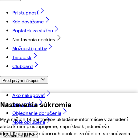
Prístupnosť
Kde dovážame
Poplatok za službu
Nastavenia cookies
Možnosti platby
Tesco.sk
Clubcard
Pred prvým nákupom
Ako nakupovať
Nastavenia súkromia
Registrácia
Objednanie doručenia
My a našich 18 partnerov ukladáme informácie v zariadení
Moje obľúbené
alebo k nim pristupujeme, napríklad k jedinečným
identifikátorom v súboroch cookie, za účelom spracúvania
Kontaktujte nás