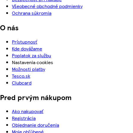
Všeobecné obchodné podmienky
Ochrana súkromia
O nás
Prístupnosť
Kde dovážame
Poplatok za službu
Nastavenia cookies
Možnosti platby
Tesco.sk
Clubcard
Pred prvým nákupom
Ako nakupovať
Registrácia
Objednanie doručenia
Moje obľúbené