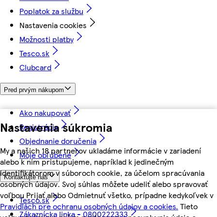
Poplatok za službu
Nastavenia cookies
Možnosti platby
Tesco.sk
Clubcard
Pred prvým nákupom
Ako nakupovať
Nastavenia súkromia
Registrácia
Objednanie doručenia
My a našich 18 partnerov ukladáme informácie v zariadení
Moje obľúbené
alebo k nim pristupujeme, napríklad k jedinečným
identifikátorom v súboroch cookie, za účelom spracúvania
Kontaktujte nás
osobných údajov. Svoj súhlas môžete udeliť alebo spravovať
voľbou Prijať alebo Odmietnuť všetko, prípadne kedykoľvek v
Tesco.sk
Pravidlách pre ochranu osobných údajov a cookies.
Tieto
Zákaznícka linka - 0800222333