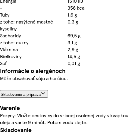
Energia
1510 kJ
-
356 kcal
Tuky
1,6 g
z toho: nasýtené mastné
0,3 g
kyseliny
Sacharidy
69,5 g
z toho: cukry
3,1 g
Vláknina
2,9 g
Bielkoviny
14,5 g
Soľ
0,01 g
Informácie o alergénoch
Môže obsahovať sóju a horčicu.
Skladovanie a príprava
Varenie
Pokyny: Vložte cestoviny do vriacej osolenej vody s kvapkou
oleja a varte 9 minút. Potom vodu zlejte.
Skladovanie