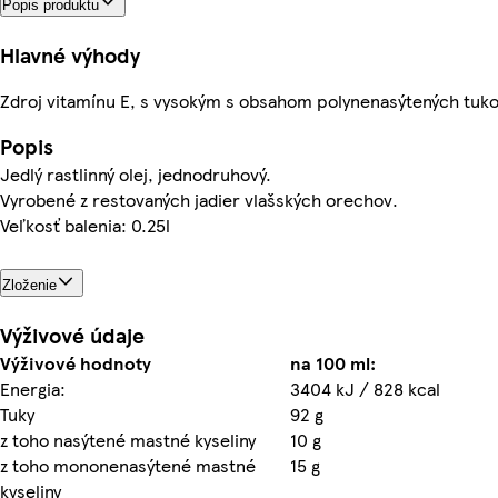
Popis produktu
Hlavné výhody
Zdroj vitamínu E, s vysokým s obsahom polynenasýtených tuk
Popis
Jedlý rastlinný olej, jednodruhový.
Vyrobené z restovaných jadier vlašských orechov.
Veľkosť balenia: 0.25l
Zloženie
Výživové údaje
Výživové hodnoty
na 100 ml:
Energia:
3404 kJ / 828 kcal
Tuky
92 g
z toho nasýtené mastné kyseliny
10 g
z toho mononenasýtené mastné
15 g
kyseliny