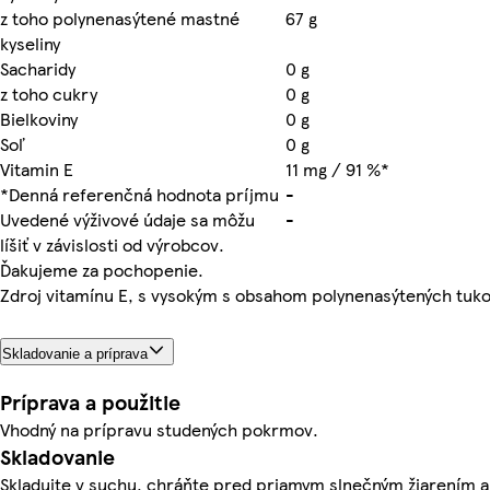
z toho polynenasýtené mastné
67 g
kyseliny
Sacharidy
0 g
z toho cukry
0 g
Bielkoviny
0 g
Soľ
0 g
Vitamin E
11 mg / 91 %*
*Denná referenčná hodnota príjmu
-
Uvedené výživové údaje sa môžu
-
líšiť v závislosti od výrobcov.
Ďakujeme za pochopenie.
Zdroj vitamínu E, s vysokým s obsahom polynenasýtených tuk
Skladovanie a príprava
Príprava a použitie
Vhodný na prípravu studených pokrmov.
Skladovanie
Skladujte v suchu, chráňte pred priamym slnečným žiarením 