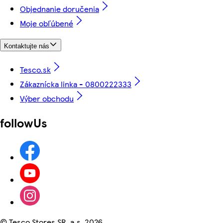
Objednanie doručenia
Moje obľúbené
Kontaktujte nás
Tesco.sk
Zákaznícka linka - 0800222333
Výber obchodu
followUs
©
Tesco Stores SR, a.s. 2026