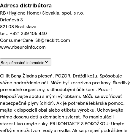
Adresa distribútora
RB (Hygiene Home) Slovakia, spol. s r.o.
Drieňová 3
821 08 Bratislava
tel.: +421 239 105 440
ConsumerCare_SK@reckitt.com
www.rbeuroinfo.com
Bezpečnostné informácie
Cillit Bang Žiadna pleseň. POZOR. Dráždi kožu. Spôsobuje
vážne podráždenie očí. Môže byť korozívna pre kovy. Škodlivý
pre vodné organizmy, s dlhodobými účinkami. Pozor!
Nepoužívajte spolu s inými výrobkami. Môžu sa uvoľňovať
nebezpečné plyny (chlór). Ak je potrebná lekárska pomoc,
majte k dispozícii obal alebo etiketu výrobku. Uchovávajte
mimo dosahu detí a domácich zvierat. Po manipulácii
starostlivo umyte ruky. PRI KONTAKTE S POKOŽKOU: Umyte
veľkým množstvom vody a mydla. Ak sa prejaví podráždenie