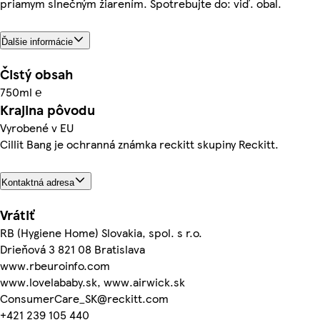
priamym slnečným žiarením. Spotrebujte do: viď. obal.
Ďalšie informácie
Čistý obsah
750ml ℮
Krajina pôvodu
Vyrobené v EU
Cillit Bang je ochranná známka reckitt skupiny Reckitt.
Kontaktná adresa
Vrátiť
RB (Hygiene Home) Slovakia, spol. s r.o.
Drieňová 3 821 08 Bratislava
www.rbeuroinfo.com
www.lovelababy.sk, www.airwick.sk
ConsumerCare_SK@reckitt.com
+421 239 105 440