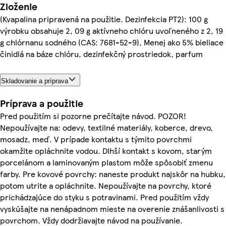
Zloženie
(Kvapalina pripravená na použitie. Dezinfekcia PT2): 100 g
výrobku obsahuje 2, 09 g aktívneho chlóru uvoľneného z 2, 19
g chlórnanu sodného (CAS: 7681-52-9), Menej ako 5% bieliace
činidlá na báze chlóru, dezinfekčný prostriedok, parfum
Skladovanie a príprava
Príprava a použitie
Pred použitím si pozorne prečítajte návod. POZOR!
Nepoužívajte na: odevy, textilné materiály, koberce, drevo,
mosadz, meď. V prípade kontaktu s týmito povrchmi
okamžite opláchnite vodou. Dlhší kontakt s kovom, starým
porcelánom a laminovaným plastom môže spôsobiť zmenu
farby. Pre kovové povrchy: naneste produkt najskôr na hubku,
potom utrite a opláchnite. Nepoužívajte na povrchy, ktoré
prichádzajúce do styku s potravinami. Pred použitím vždy
vyskúšajte na nenápadnom mieste na overenie znášanlivosti s
povrchom. Vždy dodržiavajte návod na používanie.