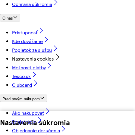
Ochrana súkromia
O nás
Prístupnosť
Kde dovážame
Poplatok za službu
Nastavenia cookies
Možnosti platby
Tesco.sk
Clubcard
Pred prvým nákupom
Ako nakupovať
Nastavenia súkromia
Registrácia
Objednanie doručenia