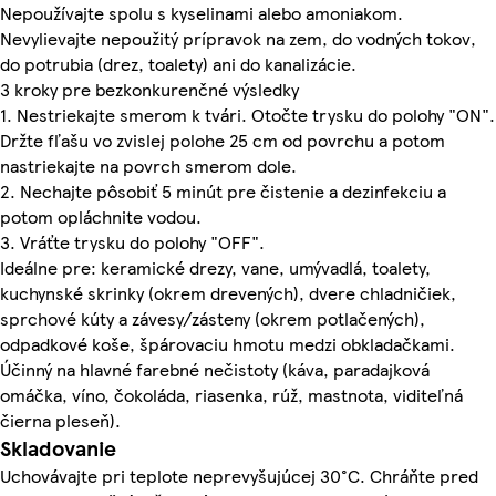
Nepoužívajte spolu s kyselinami alebo amoniakom.
Nevylievajte nepoužitý prípravok na zem, do vodných tokov,
do potrubia (drez, toalety) ani do kanalizácie.
3 kroky pre bezkonkurenčné výsledky
1. Nestriekajte smerom k tvári. Otočte trysku do polohy "ON".
Držte fľašu vo zvislej polohe 25 cm od povrchu a potom
nastriekajte na povrch smerom dole.
2. Nechajte pôsobiť 5 minút pre čistenie a dezinfekciu a
potom opláchnite vodou.
3. Vráťte trysku do polohy "OFF".
Ideálne pre: keramické drezy, vane, umývadlá, toalety,
kuchynské skrinky (okrem drevených), dvere chladničiek,
sprchové kúty a závesy/zásteny (okrem potlačených),
odpadkové koše, špárovaciu hmotu medzi obkladačkami.
Účinný na hlavné farebné nečistoty (káva, paradajková
omáčka, víno, čokoláda, riasenka, rúž, mastnota, viditeľná
čierna pleseň).
Skladovanie
Uchovávajte pri teplote neprevyšujúcej 30°C. Chráňte pred