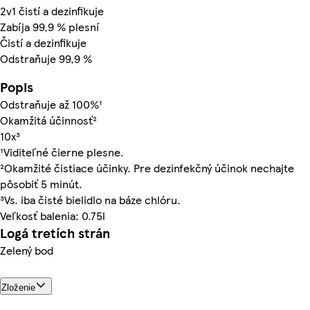
2v1 čistí a dezinfikuje
Zabíja 99,9 % plesní
Čistí a dezinfikuje
Odstraňuje 99,9 %
Popis
Odstraňuje až 100%¹
Okamžitá účinnosť²
10x³
¹Viditeľné čierne plesne.
²Okamžité čistiace účinky. Pre dezinfekčný účinok nechajte
pôsobiť 5 minút.
³Vs. iba čisté bielidlo na báze chlóru.
Veľkosť balenia: 0.75l
Logá tretích strán
Zelený bod
Zloženie