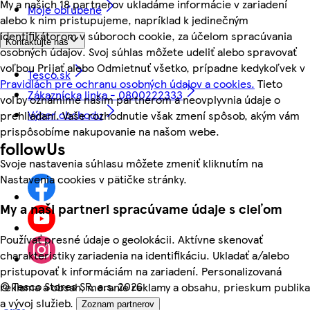
My a našich 18 partnerov ukladáme informácie v zariadení
Moje obľúbené
alebo k nim pristupujeme, napríklad k jedinečným
identifikátorom v súboroch cookie, za účelom spracúvania
Kontaktujte nás
osobných údajov. Svoj súhlas môžete udeliť alebo spravovať
voľbou Prijať alebo Odmietnuť všetko, prípadne kedykoľvek v
Tesco.sk
Pravidlách pre ochranu osobných údajov a cookies.
Tieto
Zákaznícka linka - 0800222333
voľby oznámime našim partnerom a neovplyvnia údaje o
Výber obchodu
prehliadaní. Vaše rozhodnutie však zmení spôsob, akým vám
prispôsobíme nakupovanie na našom webe.
followUs
Svoje nastavenia súhlasu môžete zmeniť kliknutím na
Nastavenia cookies v pätičke stránky.
My a naši partneri spracúvame údaje s cieľom
Používať presné údaje o geolokácii. Aktívne skenovať
charakteristiky zariadenia na identifikáciu. Ukladať a/alebo
pristupovať k informáciám na zariadení. Personalizovaná
©
Tesco Stores SR, a.s. 2026
reklama a obsah, meranie reklamy a obsahu, prieskum publika
a vývoj služieb.
Zoznam partnerov