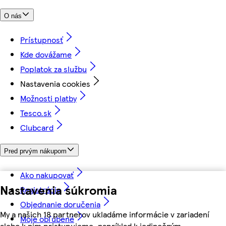
O nás
Prístupnosť
Kde dovážame
Poplatok za službu
Nastavenia cookies
Možnosti platby
Tesco.sk
Clubcard
Pred prvým nákupom
Ako nakupovať
Nastavenia súkromia
Registrácia
Objednanie doručenia
My a našich 18 partnerov ukladáme informácie v zariadení
Moje obľúbené
alebo k nim pristupujeme, napríklad k jedinečným