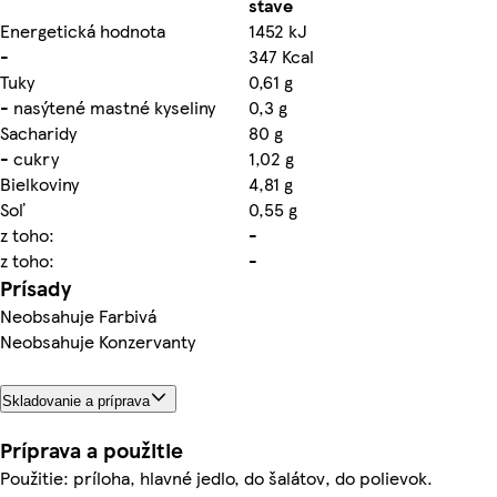
stave
Energetická hodnota
1452 kJ
-
347 Kcal
Tuky
0,61 g
- nasýtené mastné kyseliny
0,3 g
Sacharidy
80 g
- cukry
1,02 g
Bielkoviny
4,81 g
Soľ
0,55 g
z toho:
-
z toho:
-
Prísady
Neobsahuje Farbivá
Neobsahuje Konzervanty
Skladovanie a príprava
Príprava a použitie
Použitie: príloha, hlavné jedlo, do šalátov, do polievok.