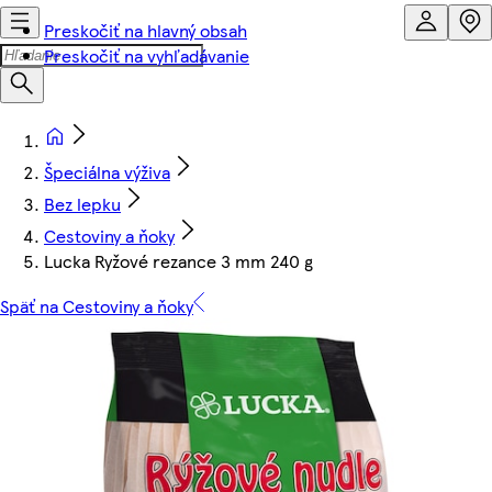
Preskočiť na hlavný obsah
Preskočiť na vyhľadávanie
Špeciálna výživa
Bez lepku
Cestoviny a ňoky
Lucka Ryžové rezance 3 mm 240 g
Späť na Cestoviny a ňoky