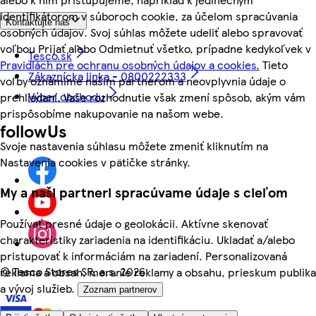
identifikátorom v súboroch cookie, za účelom spracúvania
Kontaktujte nás
osobných údajov. Svoj súhlas môžete udeliť alebo spravovať
voľbou Prijať alebo Odmietnuť všetko, prípadne kedykoľvek v
Tesco.sk
Pravidlách pre ochranu osobných údajov a cookies.
Tieto
Zákaznícka linka - 0800222333
voľby oznámime našim partnerom a neovplyvnia údaje o
Výber obchodu
prehliadaní. Vaše rozhodnutie však zmení spôsob, akým vám
prispôsobíme nakupovanie na našom webe.
followUs
Svoje nastavenia súhlasu môžete zmeniť kliknutím na
Nastavenia cookies v pätičke stránky.
My a naši partneri spracúvame údaje s cieľom
Používať presné údaje o geolokácii. Aktívne skenovať
charakteristiky zariadenia na identifikáciu. Ukladať a/alebo
pristupovať k informáciám na zariadení. Personalizovaná
©
Tesco Stores SR, a.s. 2026
reklama a obsah, meranie reklamy a obsahu, prieskum publika
a vývoj služieb.
Zoznam partnerov