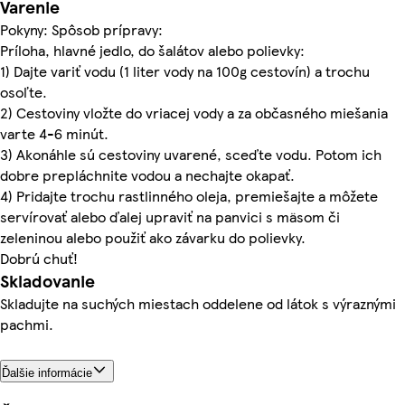
Varenie
Pokyny: Spôsob prípravy:
Príloha, hlavné jedlo, do šalátov alebo polievky:
1) Dajte variť vodu (1 liter vody na 100g cestovín) a trochu
osoľte.
2) Cestoviny vložte do vriacej vody a za občasného miešania
varte 4-6 minút.
3) Akonáhle sú cestoviny uvarené, sceďte vodu. Potom ich
dobre prepláchnite vodou a nechajte okapať.
4) Pridajte trochu rastlinného oleja, premiešajte a môžete
servírovať alebo ďalej upraviť na panvici s mäsom či
zeleninou alebo použiť ako závarku do polievky.
Dobrú chuť!
Skladovanie
Skladujte na suchých miestach oddelene od látok s výraznými
pachmi.
Ďalšie informácie