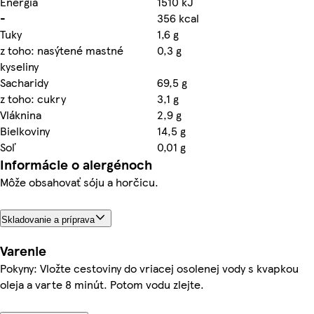
Energia
1510 kJ
-
356 kcal
Tuky
1,6 g
z toho: nasýtené mastné
0,3 g
kyseliny
Sacharidy
69,5 g
z toho: cukry
3,1 g
Vláknina
2,9 g
Bielkoviny
14,5 g
Soľ
0,01 g
Informácie o alergénoch
Môže obsahovať sóju a horčicu.
Skladovanie a príprava
Varenie
Pokyny: Vložte cestoviny do vriacej osolenej vody s kvapkou
oleja a varte 8 minút. Potom vodu zlejte.