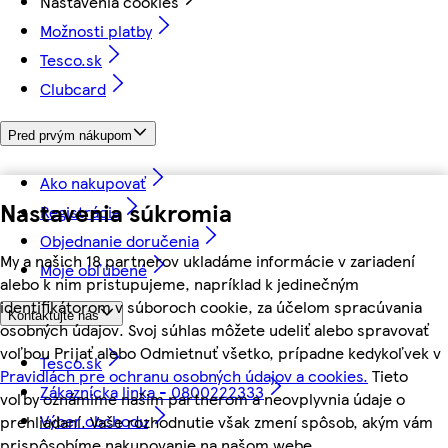
Nastavenia cookies
Možnosti platby
Tesco.sk
Clubcard
Pred prvým nákupom
Ako nakupovať
Nastavenia súkromia
Registrácia
Objednanie doručenia
My a našich 18 partnerov ukladáme informácie v zariadení
Moje obľúbené
alebo k nim pristupujeme, napríklad k jedinečným
identifikátorom v súboroch cookie, za účelom spracúvania
Kontaktujte nás
osobných údajov. Svoj súhlas môžete udeliť alebo spravovať
voľbou Prijať alebo Odmietnuť všetko, prípadne kedykoľvek v
Tesco.sk
Pravidlách pre ochranu osobných údajov a cookies.
Tieto
Zákaznícka linka - 0800222333
voľby oznámime našim partnerom a neovplyvnia údaje o
Výber obchodu
prehliadaní. Vaše rozhodnutie však zmení spôsob, akým vám
prispôsobíme nakupovanie na našom webe.