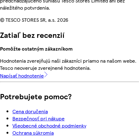
predchádzajúceho súhlasu Tesco Stores Limited ani bez
náležitého potvrdenia.
© TESCO STORES SR, a.s. 2026
Zatiaľ bez recenzií
Pomôžte ostatným zákazníkom
Hodnotenia zverejňujú naši zákazníci priamo na našom webe.
Tesco neoveruje zverejnené hodnotenia.
Napísať hodnotenie
Potrebujete pomoc?
Cena doručenia
Bezpečnosť pri nákupe
Všeobecné obchodné podmienky
Ochrana súkromia