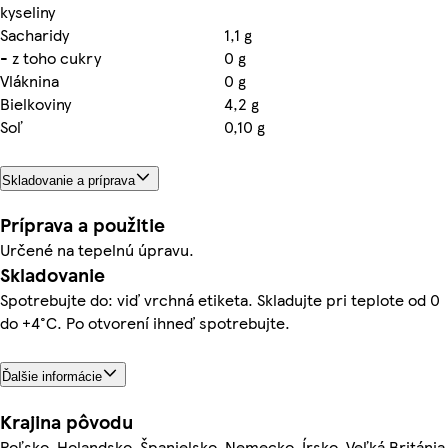
kyseliny
Sacharidy
1,1 g
- z toho cukry
0 g
Vláknina
0 g
Bielkoviny
4,2 g
Soľ
0,10 g
Skladovanie a príprava
Príprava a použitie
Určené na tepelnú úpravu.
Skladovanie
Spotrebujte do: viď vrchná etiketa. Skladujte pri teplote od 0
do +4°C. Po otvorení ihneď spotrebujte.
Ďalšie informácie
Krajina pôvodu
Poľsko, Holandsko, Španielsko, Nemecko, Írsko, Veľká Británia