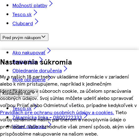
Možnosti platby
Tesco.sk
Clubcard
Pred prvým nákupom
Ako nakupovať
Nastavenia súkromia
Registrácia
Objednanie doručenia
My a našich 18 partnerov ukladáme informácie v zariadení
Moje obľúbené
alebo k nim pristupujeme, napríklad k jedinečným
identifikátorom v súboroch cookie, za účelom spracúvania
Kontaktujte nás
osobných údajov. Svoj súhlas môžete udeliť alebo spravovať
voľbou Prijať alebo Odmietnuť všetko, prípadne kedykoľvek v
Tesco.sk
Pravidlách pre ochranu osobných údajov a cookies.
Tieto
Zákaznícka linka - 0800222333
voľby oznámime našim partnerom a neovplyvnia údaje o
Výber obchodu
prehliadaní. Vaše rozhodnutie však zmení spôsob, akým vám
prispôsobíme nakupovanie na našom webe.