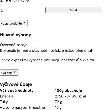
3,49 €
Pridať
Popis produktu
Hlavné výhody
Overené zdroje
Dokonale jemné a šťavnaté hovädzie mäso plné chuti
Tesco expertmi vybrané pre svoju čerstvosť a kvalitu.
Zloženie
Výživové údaje
Výživové hodnoty
100g obsahuje
Energia
2750 kJ/ 657 kcal
Tuky
72 g
- z toho nasýtené mastné
16 g