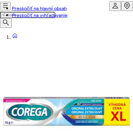
Preskočiť na hlavný obsah
Preskočiť na vyhľadávanie