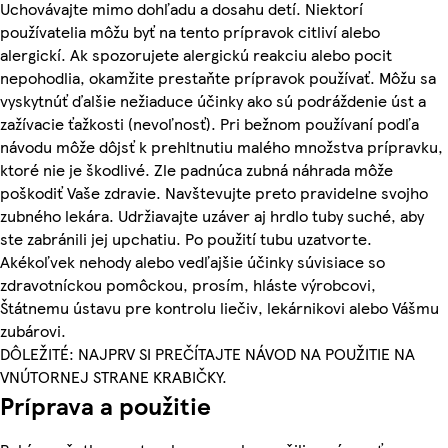
Uchovávajte mimo dohľadu a dosahu detí. Niektorí
používatelia môžu byť na tento prípravok citliví alebo
alergickí. Ak spozorujete alergickú reakciu alebo pocit
nepohodlia, okamžite prestaňte prípravok používať. Môžu sa
vyskytnúť ďalšie nežiaduce účinky ako sú podráždenie úst a
zažívacie ťažkosti (nevoľnosť). Pri bežnom používaní podľa
návodu môže dôjsť k prehltnutiu malého množstva prípravku,
ktoré nie je škodlivé. Zle padnúca zubná náhrada môže
poškodiť Vaše zdravie. Navštevujte preto pravidelne svojho
zubného lekára. Udržiavajte uzáver aj hrdlo tuby suché, aby
ste zabránili jej upchatiu. Po použití tubu uzatvorte.
Akékoľvek nehody alebo vedľajšie účinky súvisiace so
zdravotníckou pomôckou, prosím, hláste výrobcovi,
Štátnemu ústavu pre kontrolu liečiv, lekárnikovi alebo Vášmu
zubárovi.
DÔLEŽITÉ: NAJPRV SI PREČÍTAJTE NÁVOD NA POUŽITIE NA
VNÚTORNEJ STRANE KRABIČKY.
Príprava a použitie