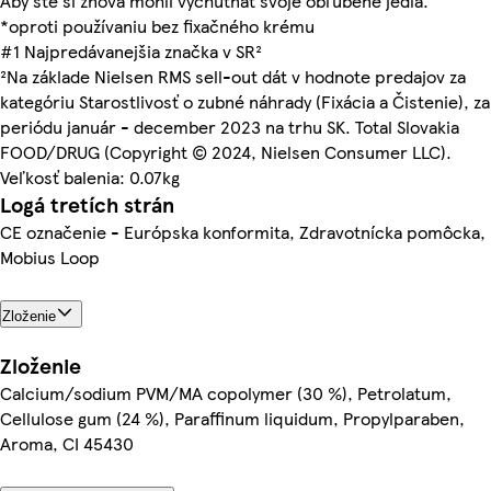
Aby ste si znova mohli vychutnať svoje obľúbené jedlá.
*oproti používaniu bez fixačného krému
#1 Najpredávanejšia značka v SR²
²Na základe Nielsen RMS sell-out dát v hodnote predajov za
kategóriu Starostlivosť o zubné náhrady (Fixácia a Čistenie), za
periódu január - december 2023 na trhu SK. Total Slovakia
FOOD/DRUG (Copyright © 2024, Nielsen Consumer LLC).
Veľkosť balenia: 0.07kg
Logá tretích strán
CE označenie - Európska konformita, Zdravotnícka pomôcka,
Mobius Loop
Zloženie
Zloženie
Calcium/sodium PVM/MA copolymer (30 %), Petrolatum,
Cellulose gum (24 %), Paraffinum liquidum, Propylparaben,
Aroma, CI 45430