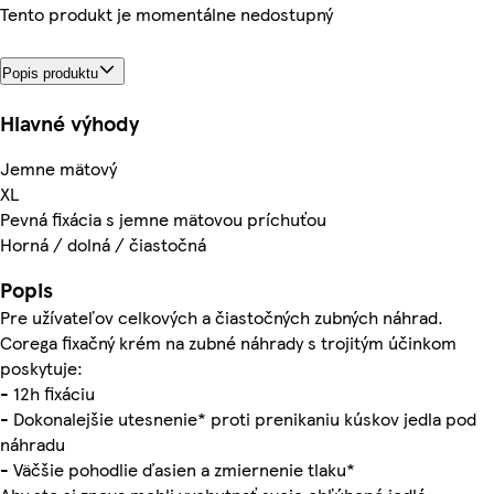
Tento produkt je momentálne nedostupný
Popis produktu
Hlavné výhody
Jemne mätový
XL
Pevná fixácia s jemne mätovou príchuťou
Horná / dolná / čiastočná
Popis
Pre užívateľov celkových a čiastočných zubných náhrad.
Corega fixačný krém na zubné náhrady s trojitým účinkom
poskytuje:
- 12h fixáciu
- Dokonalejšie utesnenie* proti prenikaniu kúskov jedla pod
náhradu
- Väčšie pohodlie ďasien a zmiernenie tlaku*