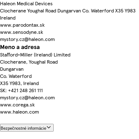
Haleon Medical Devices
Clocherane Youghal Road Dungarvan Co. Waterford X35 Y983
Ireland
www.parodontax.sk
www.sensodyne.sk
mystory.cz@haleon.com
Meno a adresa
Stafford-Miller (Ireland) Limited
Clocherane, Youghal Road
Dungarvan
Co. Waterford
X35 Y983, Ireland
SK: +421 248 261 111
mystory.cz@haleon.com
www.corega.sk
www.haleon.com
Bezpečnostné informácie