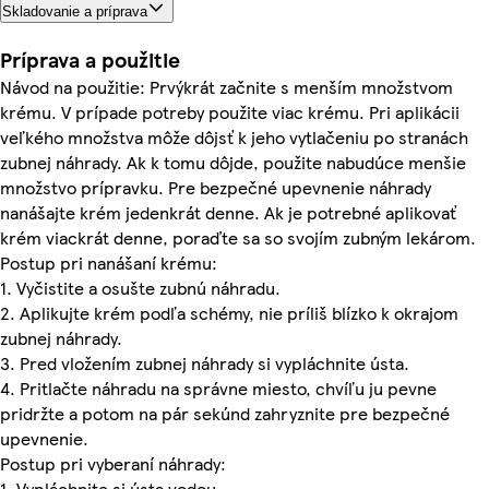
Skladovanie a príprava
Príprava a použitie
Návod na použitie: Prvýkrát začnite s menším množstvom
krému. V prípade potreby použite viac krému. Pri aplikácii
veľkého množstva môže dôjsť k jeho vytlačeniu po stranách
zubnej náhrady. Ak k tomu dôjde, použite nabudúce menšie
množstvo prípravku. Pre bezpečné upevnenie náhrady
nanášajte krém jedenkrát denne. Ak je potrebné aplikovať
krém viackrát denne, poraďte sa so svojím zubným lekárom.
Postup pri nanášaní krému:
1. Vyčistite a osušte zubnú náhradu.
2. Aplikujte krém podľa schémy, nie príliš blízko k okrajom
zubnej náhrady.
3. Pred vložením zubnej náhrady si vypláchnite ústa.
4. Pritlačte náhradu na správne miesto, chvíľu ju pevne
pridržte a potom na pár sekúnd zahryznite pre bezpečné
upevnenie.
Postup pri vyberaní náhrady:
1. Vypláchnite si ústa vodou.