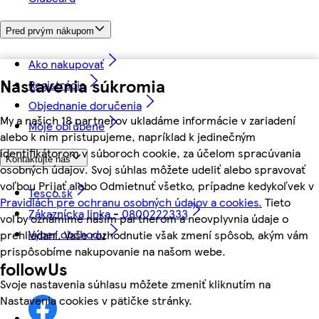
Pred prvým nákupom
Ako nakupovať
Nastavenia súkromia
Registrácia
Objednanie doručenia
My a našich 18 partnerov ukladáme informácie v zariadení
Moje obľúbené
alebo k nim pristupujeme, napríklad k jedinečným
identifikátorom v súboroch cookie, za účelom spracúvania
Kontaktujte nás
osobných údajov. Svoj súhlas môžete udeliť alebo spravovať
voľbou Prijať alebo Odmietnuť všetko, prípadne kedykoľvek v
Tesco.sk
Pravidlách pre ochranu osobných údajov a cookies.
Tieto
Zákaznícka linka - 0800222333
voľby oznámime našim partnerom a neovplyvnia údaje o
Výber obchodu
prehliadaní. Vaše rozhodnutie však zmení spôsob, akým vám
prispôsobíme nakupovanie na našom webe.
followUs
Svoje nastavenia súhlasu môžete zmeniť kliknutím na
Nastavenia cookies v pätičke stránky.