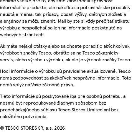
Robíme všetko pre to, aby sme zabezpečili správnosť
informácií o produkte, ale nakoľko sa potravinárske produkty
neustále menia, tak prísady, obsah výživy, diétnych zložiek a
alergénov sa môžu zmeniť. Mali by ste si vždy prečítať etiketu
výrobku a nespoliehať sa len na informácie poskytnuté na
webových stránkach.
Ak máte nejaké otázky alebo sa chcete poradiť o akýchkoľvek
výrobkoch značky Tesco, obráťte sa na Tesco zákaznícky
servis, alebo výrobcu výrobku, ak nie je výrobok značky Tesco.
Hoci informácie o výrobku sú pravidelne aktualizované, Tesco
nemá zodpovednosť za akékoľvek nesprávne informácie. Toto
nemá vplyv na Vaše zákonné práva.
Tieto informácie sú poskytované iba pre osobnú potrebu, a
nesmú byť reprodukované žiadnym spôsobom bez
predchádzajúceho súhlasu Tesco Stores Limited ani bez
náležitého potvrdenia.
© TESCO STORES SR, a.s. 2026