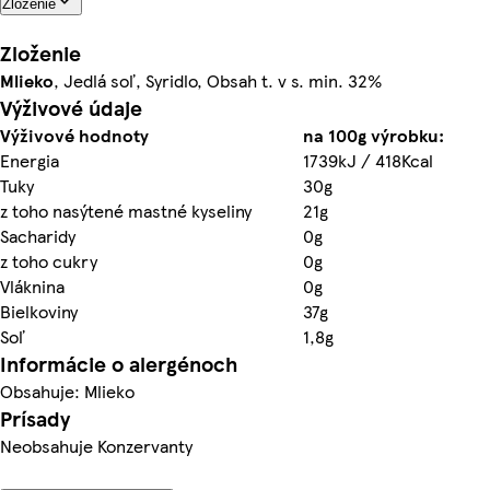
Zloženie
Zloženie
Mlieko
, Jedlá soľ, Syridlo, Obsah t. v s. min. 32%
Výživové údaje
Výživové hodnoty
na 100g výrobku:
Energia
1739kJ / 418Kcal
Tuky
30g
z toho nasýtené mastné kyseliny
21g
Sacharidy
0g
z toho cukry
0g
Vláknina
0g
Bielkoviny
37g
Soľ
1,8g
Informácie o alergénoch
Obsahuje: Mlieko
Prísady
Neobsahuje Konzervanty