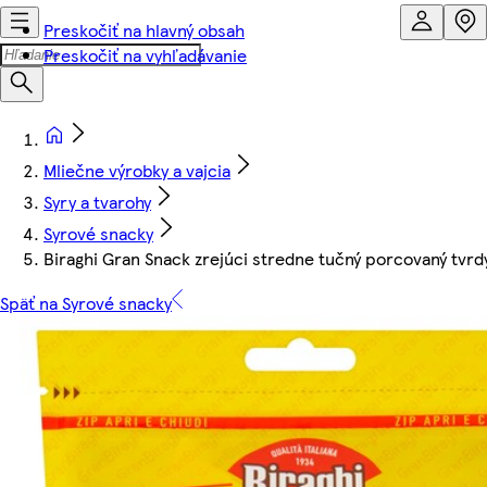
Preskočiť na hlavný obsah
Preskočiť na vyhľadávanie
Mliečne výrobky a vajcia
Syry a tvarohy
Syrové snacky
Biraghi Gran Snack zrejúci stredne tučný porcovaný tvrdý 
Späť na Syrové snacky