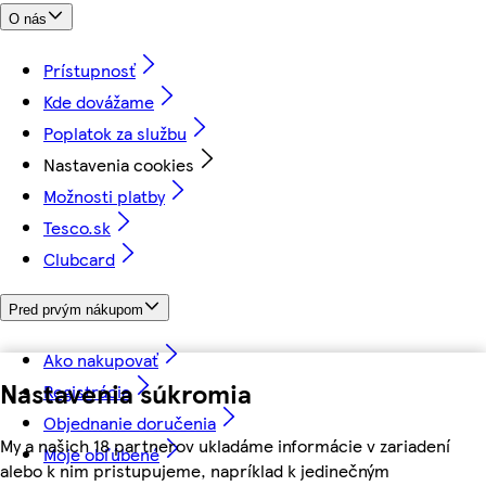
O nás
Prístupnosť
Kde dovážame
Poplatok za službu
Nastavenia cookies
Možnosti platby
Tesco.sk
Clubcard
Pred prvým nákupom
Ako nakupovať
Nastavenia súkromia
Registrácia
Objednanie doručenia
My a našich 18 partnerov ukladáme informácie v zariadení
Moje obľúbené
alebo k nim pristupujeme, napríklad k jedinečným