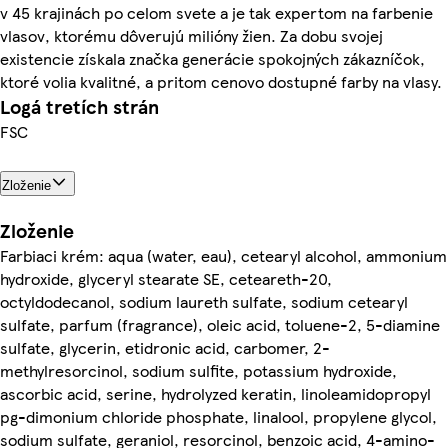
v 45 krajinách po celom svete a je tak expertom na farbenie
vlasov, ktorému dôverujú milióny žien. Za dobu svojej
existencie získala značka generácie spokojných zákazníčok,
ktoré volia kvalitné, a pritom cenovo dostupné farby na vlasy.
Logá tretích strán
FSC
Zloženie
Zloženie
Farbiaci krém: aqua (water, eau), cetearyl alcohol, ammonium
hydroxide, glyceryl stearate SE, ceteareth-20,
octyldodecanol, sodium laureth sulfate, sodium cetearyl
sulfate, parfum (fragrance), oleic acid, toluene-2, 5-diamine
sulfate, glycerin, etidronic acid, carbomer, 2-
methylresorcinol, sodium sulfite, potassium hydroxide,
ascorbic acid, serine, hydrolyzed keratin, linoleamidopropyl
pg-dimonium chloride phosphate, linalool, propylene glycol,
sodium sulfate, geraniol, resorcinol, benzoic acid, 4-amino-