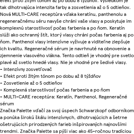
efekt proti žltým tónom až po dobu 8 týždňov. Výsledkom je
tak dlhotrvajúca intenzita farby a zosvetlenia až o 5 odtieňov.
Nová MULTI-CARE receptúra ​​vďaka keratínu, panthenolu a
regeneračnému séru navyše chráni vaše vlasy a poskytuje im
komplexnú starostlivosť počas farbenia a po ňom. Keratín
slúži ako ochranný štít, ktorý vlasy chráni počas farbenia aj po
ňom. Panthenol vlasy intenzívne vyživuje a viditeľne zlepšuje
ich kvalitu. Regeneračné sérum je navrhnuté na obnovenie a
zjemnenie vlasového vlákna. Tento odtieň je vhodný pre svetlo
plavé až svetlo hnedé vlasy. Nie je vhodné pre šedivé vlasy.
- Intenzívny zosvetľovač
- Efekt proti žltým tónom po dobu až 8 týždňov
- Zosvetlenie až o 5 odtieňov
- Komplexná starostlivosť počas farbenia a po ňom
- MULTI-CARE receptúra: Keratín, Panthenol, Regeneračné
sérum
Značka Palette vďačí za svoj úspech Schwarzkopf odborníkom
a ponúka širokú škálu intenzívnych, dlhotrvajúcich a šetrne
ošetrujúcich prirodzených farieb inšpirovaných najnovšími
trendmi. Značka Palette sa pýši viac ako 45-ročnou tradíciou