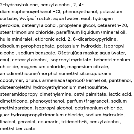
2-hydroxytoluene, benzyl alcohol, 2, 4-
diaminophenoxyethanol HCI, phenoxyethanol, potassium
sorbate, Vyvíjací roztok: aqua (water, eau), hydrogen
peroxide, cetearyl alcohol, propylene glycol, ceteareth-20,
steartrimonium chloride, paraffinum liquidum (mineral oil,
huile minérale), etidronic acid, 2, 6-dicarboxypyridine,
disodium pyrophosphate, potassium hydroxide, isopropyl
alcohol, sodium benzoate, Ošetrujúca maska: aqua (water,
eau), cetearyl alcohol, isopropyl myristate, behentrimonium
chloride, magnesium chloride, magnesium citrate,
amodimethicone/morpholinomethyl silsesquioxane
copolymer, prunus armeniaca (apricot) kernel oil, panthenol,
distearoylethyl hydroxyethylmonium methosulfate,
stearamidopropyl dimethylamine, cetyl palmitate, lactic acid,
dimethicone, phenoxyethanol, parfum (fragrance), sodium
methylparaben, isopropyl alcohol, cetrimonium chloride,
guar hydroxypropyltrimonium chloride, sodium hydroxide,
linalool, geraniol, coumarin, trideceth-5, benzyl alcohol,
methyl benzoate