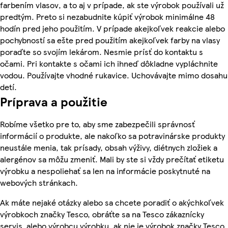
farbením vlasov, a to aj v prípade, ak ste výrobok používali už
predtým. Preto si nezabudnite kúpiť výrobok minimálne 48
hodín pred jeho použitím. V prípade akejkoľvek reakcie alebo
pochybností sa ešte pred použitím akejkoľvek farby na vlasy
poraďte so svojím lekárom. Nesmie prísť do kontaktu s
očami. Pri kontakte s očami ich ihneď dôkladne vypláchnite
vodou. Používajte vhodné rukavice. Uchovávajte mimo dosahu
detí.
Príprava a použitie
Robíme všetko pre to, aby sme zabezpečili správnosť
informácií o produkte, ale nakoľko sa potravinárske produkty
neustále menia, tak prísady, obsah výživy, diétnych zložiek a
alergénov sa môžu zmeniť. Mali by ste si vždy prečítať etiketu
výrobku a nespoliehať sa len na informácie poskytnuté na
webových stránkach.
Ak máte nejaké otázky alebo sa chcete poradiť o akýchkoľvek
výrobkoch značky Tesco, obráťte sa na Tesco zákaznícky
servis, alebo výrobcu výrobku, ak nie je výrobok značky Tesco.