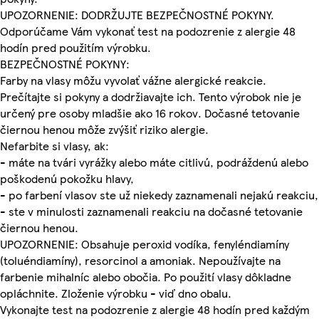
UPOZORNENIE: DODRŽUJTE BEZPEČNOSTNÉ POKYNY.
Odporúčame Vám vykonať test na podozrenie z alergie 48
hodín pred použitím výrobku.
BEZPEČNOSTNÉ POKYNY:
Farby na vlasy môžu vyvolať vážne alergické reakcie.
Prečítajte si pokyny a dodržiavajte ich. Tento výrobok nie je
určený pre osoby mladšie ako 16 rokov. Dočasné tetovanie
čiernou henou môže zvýšiť riziko alergie.
Nefarbite si vlasy, ak:
- máte na tvári vyrážky alebo máte citlivú, podráždenú alebo
poškodenú pokožku hlavy,
- po farbení vlasov ste už niekedy zaznamenali nejakú reakciu,
- ste v minulosti zaznamenali reakciu na dočasné tetovanie
čiernou henou.
UPOZORNENIE: Obsahuje peroxid vodíka, fenyléndiamíny
(toluéndiamíny), resorcinol a amoniak. Nepoužívajte na
farbenie mihalníc alebo obočia. Po použití vlasy dôkladne
opláchnite. Zloženie výrobku - viď dno obalu.
Vykonajte test na podozrenie z alergie 48 hodín pred každým