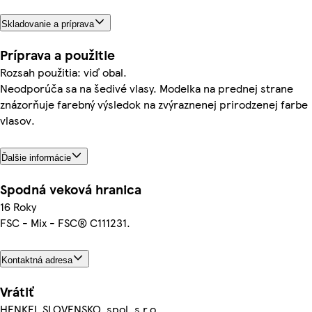
Skladovanie a príprava
Príprava a použitie
Rozsah použitia: viď obal.
Neodporúča sa na šedivé vlasy. Modelka na prednej strane
znázorňuje farebný výsledok na zvýraznenej prirodzenej farbe
vlasov.
Ďalšie informácie
Spodná veková hranica
16 Roky
FSC - Mix - FSC® C111231.
Kontaktná adresa
Vrátiť
HENKEL SLOVENSKO, spol. s r.o.