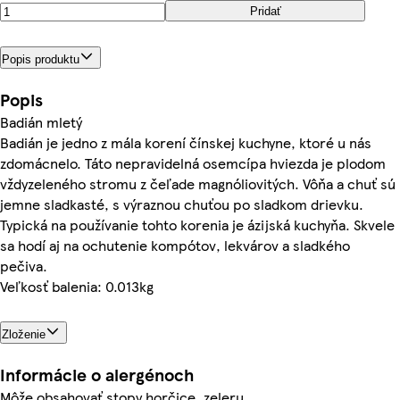
Pridať
Popis produktu
Popis
Badián mletý
Badián je jedno z mála korení čínskej kuchyne, ktoré u nás
zdomácnelo. Táto nepravidelná osemcípa hviezda je plodom
vždyzeleného stromu z čeľade magnóliovitých. Vôňa a chuť sú
jemne sladkasté, s výraznou chuťou po sladkom drievku.
Typická na používanie tohto korenia je ázijská kuchyňa. Skvele
sa hodí aj na ochutenie kompótov, lekvárov a sladkého
pečiva.
Veľkosť balenia: 0.013kg
Zloženie
Informácie o alergénoch
Môže obsahovať stopy horčice, zeleru.