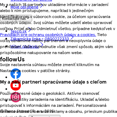
My a našich 18 partnerov ukladáme informácie v zariadení
Moje obľúbené
alebo k nim pristupujeme, napríklad k jedinečným
identifikátorom v súboroch cookie, za účelom spracúvania
Kontaktujte nás
osobných údajov. Svoj súhlas môžete udeliť alebo spravovať
voľbou Prijať alebo Odmietnuť všetko, prípadne kedykoľvek v
Tesco.sk
Pravidlách pre ochranu osobných údajov a cookies.
Tieto
Zákaznícka linka - 0800222333
voľby oznámime našim partnerom a neovplyvnia údaje o
Výber obchodu
prehliadaní. Vaše rozhodnutie však zmení spôsob, akým vám
prispôsobíme nakupovanie na našom webe.
followUs
Svoje nastavenia súhlasu môžete zmeniť kliknutím na
Nastavenia cookies v pätičke stránky.
My a naši partneri spracúvame údaje s cieľom
Používať presné údaje o geolokácii. Aktívne skenovať
charakteristiky zariadenia na identifikáciu. Ukladať a/alebo
pristupovať k informáciám na zariadení. Personalizovaná
©
Tesco Stores SR, a.s. 2026
reklama a obsah, meranie reklamy a obsahu, prieskum publika