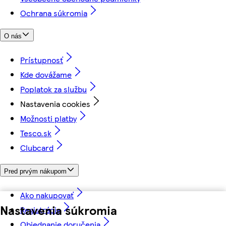
Ochrana súkromia
O nás
Prístupnosť
Kde dovážame
Poplatok za službu
Nastavenia cookies
Možnosti platby
Tesco.sk
Clubcard
Pred prvým nákupom
Ako nakupovať
Nastavenia súkromia
Registrácia
Objednanie doručenia