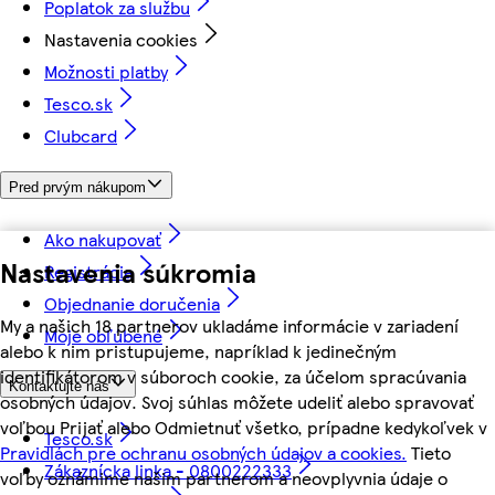
Poplatok za službu
Nastavenia cookies
Možnosti platby
Tesco.sk
Clubcard
Pred prvým nákupom
Ako nakupovať
Nastavenia súkromia
Registrácia
Objednanie doručenia
My a našich 18 partnerov ukladáme informácie v zariadení
Moje obľúbené
alebo k nim pristupujeme, napríklad k jedinečným
identifikátorom v súboroch cookie, za účelom spracúvania
Kontaktujte nás
osobných údajov. Svoj súhlas môžete udeliť alebo spravovať
voľbou Prijať alebo Odmietnuť všetko, prípadne kedykoľvek v
Tesco.sk
Pravidlách pre ochranu osobných údajov a cookies.
Tieto
Zákaznícka linka - 0800222333
voľby oznámime našim partnerom a neovplyvnia údaje o