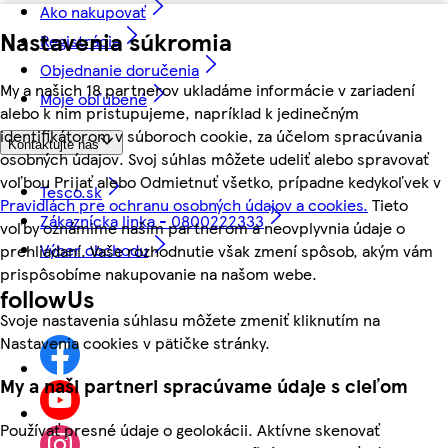
Ako nakupovať
Nastavenia súkromia
Registrácia
Objednanie doručenia
My a našich 18 partnerov ukladáme informácie v zariadení
Moje obľúbené
alebo k nim pristupujeme, napríklad k jedinečným
identifikátorom v súboroch cookie, za účelom spracúvania
Kontaktujte nás
osobných údajov. Svoj súhlas môžete udeliť alebo spravovať
voľbou Prijať alebo Odmietnuť všetko, prípadne kedykoľvek v
Tesco.sk
Pravidlách pre ochranu osobných údajov a cookies.
Tieto
Zákaznícka linka - 0800222333
voľby oznámime našim partnerom a neovplyvnia údaje o
Výber obchodu
prehliadaní. Vaše rozhodnutie však zmení spôsob, akým vám
prispôsobíme nakupovanie na našom webe.
followUs
Svoje nastavenia súhlasu môžete zmeniť kliknutím na
Nastavenia cookies v pätičke stránky.
My a naši partneri spracúvame údaje s cieľom
Používať presné údaje o geolokácii. Aktívne skenovať