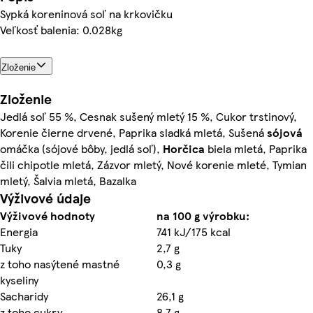
Sypká koreninová soľ na krkovičku
Veľkosť balenia: 0.028kg
Zloženie
Zloženie
Jedlá soľ 55 %, Cesnak sušený mletý 15 %, Cukor trstinový,
Korenie čierne drvené, Paprika sladká mletá, Sušená
sójová
omáčka (sójové bôby, jedlá soľ),
Horčica
biela mletá, Paprika
čili chipotle mletá, Zázvor mletý, Nové korenie mleté, Tymian
mletý, Šalvia mletá, Bazalka
Výživové údaje
Výživové hodnoty
na 100 g výrobku:
Energia
741 kJ/175 kcal
Tuky
2,7 g
z toho nasýtené mastné
0,3 g
kyseliny
Sacharidy
26,1 g
z toho cukry
8,7 g