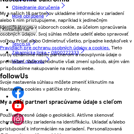
Objednanie doručenia
My a našich 18 partnerov ukladáme informácie v zariadení
Moje obľúbené
alebo k nim pristupujeme, napríklad k jedinečným
identifikátorom v súboroch cookie, za účelom spracúvania
Kontaktujte nás
osobných údajov. Svoj súhlas môžete udeliť alebo spravovať
voľbou Prijať alebo Odmietnuť všetko, prípadne kedykoľvek v
Tesco.sk
Pravidlách pre ochranu osobných údajov a cookies.
Tieto
Zákaznícka linka - 0800222333
voľby oznámime našim partnerom a neovplyvnia údaje o
Výber obchodu
prehliadaní. Vaše rozhodnutie však zmení spôsob, akým vám
prispôsobíme nakupovanie na našom webe.
followUs
Svoje nastavenia súhlasu môžete zmeniť kliknutím na
Nastavenia cookies v pätičke stránky.
My a naši partneri spracúvame údaje s cieľom
Používať presné údaje o geolokácii. Aktívne skenovať
charakteristiky zariadenia na identifikáciu. Ukladať a/alebo
pristupovať k informáciám na zariadení. Personalizovaná