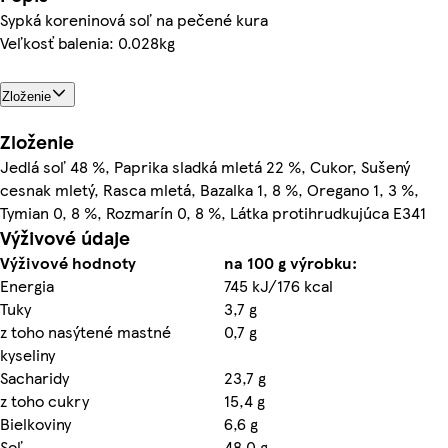
Sypká koreninová soľ na pečené kura
Veľkosť balenia: 0.028kg
Zloženie
Zloženie
Jedlá soľ 48 %, Paprika sladká mletá 22 %, Cukor, Sušený
cesnak mletý, Rasca mletá, Bazalka 1, 8 %, Oregano 1, 3 %,
Tymian 0, 8 %, Rozmarín 0, 8 %, Látka protihrudkujúca E341
Výživové údaje
Výživové hodnoty
na 100 g výrobku:
Energia
745 kJ/176 kcal
Tuky
3,7 g
z toho nasýtené mastné
0,7 g
kyseliny
Sacharidy
23,7 g
z toho cukry
15,4 g
Bielkoviny
6,6 g
Soľ
48,0 g