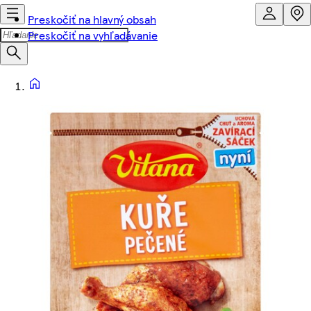
Preskočiť na hlavný obsah
Preskočiť na vyhľadávanie