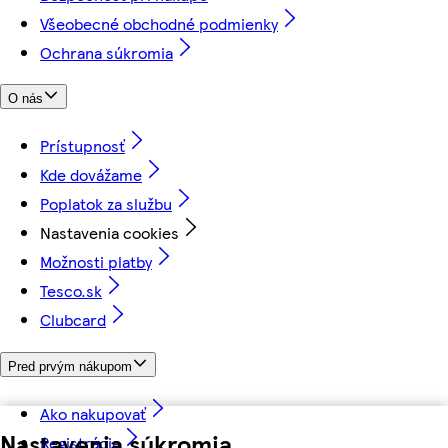
Všeobecné obchodné podmienky
Ochrana súkromia
O nás
Prístupnosť
Kde dovážame
Poplatok za službu
Nastavenia cookies
Možnosti platby
Tesco.sk
Clubcard
Pred prvým nákupom
Ako nakupovať
Nastavenia súkromia
Registrácia