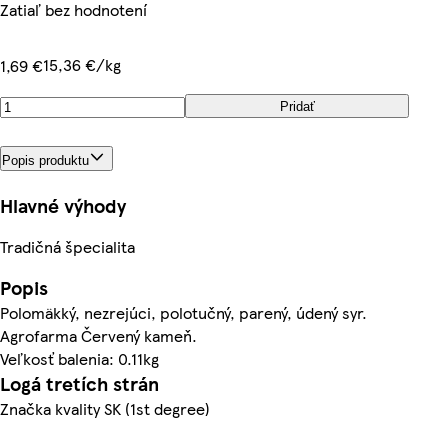
Zatiaľ bez hodnotení
15,36 €/kg
1,69 €
Pridať
Popis produktu
Hlavné výhody
Tradičná špecialita
Popis
Polomäkký, nezrejúci, polotučný, parený, údený syr.
Agrofarma Červený kameň.
Veľkosť balenia: 0.11kg
Logá tretích strán
Značka kvality SK (1st degree)