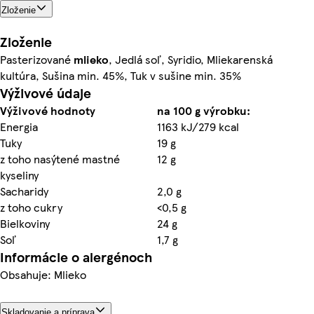
Zloženie
Zloženie
Pasterizované
mlieko
, Jedlá soľ, Syridio, Mliekarenská
kultúra, Sušina min. 45%, Tuk v sušine min. 35%
Výživové údaje
Výživové hodnoty
na 100 g výrobku:
Energia
1163 kJ/279 kcal
Tuky
19 g
z toho nasýtené mastné
12 g
kyseliny
Sacharidy
2,0 g
z toho cukry
<0,5 g
Bielkoviny
24 g
Soľ
1,7 g
Informácie o alergénoch
Obsahuje: Mlieko
Skladovanie a príprava