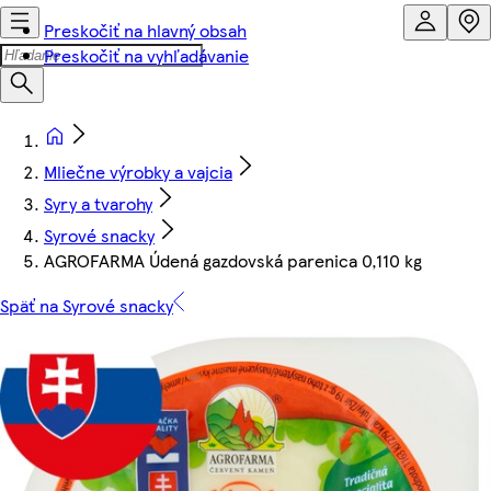
Preskočiť na hlavný obsah
Preskočiť na vyhľadávanie
Mliečne výrobky a vajcia
Syry a tvarohy
Syrové snacky
AGROFARMA Údená gazdovská parenica 0,110 kg
Späť na Syrové snacky