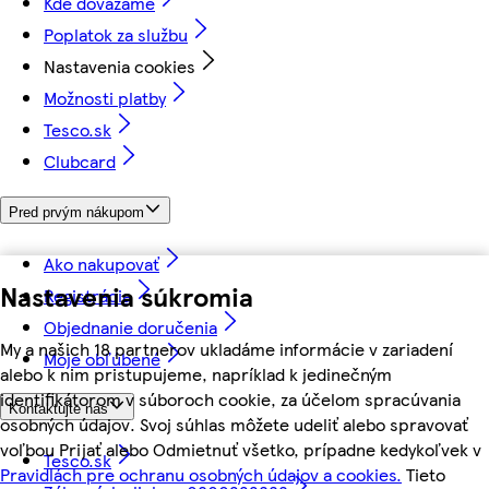
Kde dovážame
Poplatok za službu
Nastavenia cookies
Možnosti platby
Tesco.sk
Clubcard
Pred prvým nákupom
Ako nakupovať
Nastavenia súkromia
Registrácia
Objednanie doručenia
My a našich 18 partnerov ukladáme informácie v zariadení
Moje obľúbené
alebo k nim pristupujeme, napríklad k jedinečným
identifikátorom v súboroch cookie, za účelom spracúvania
Kontaktujte nás
osobných údajov. Svoj súhlas môžete udeliť alebo spravovať
voľbou Prijať alebo Odmietnuť všetko, prípadne kedykoľvek v
Tesco.sk
Pravidlách pre ochranu osobných údajov a cookies.
Tieto