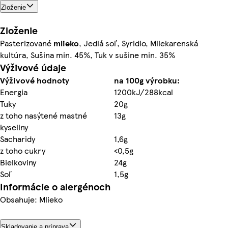
Zloženie
Zloženie
Pasterizované
mlieko
, Jedlá soľ, Syridlo, Mliekarenská
kultúra, Sušina min. 45%, Tuk v sušine min. 35%
Výživové údaje
Výživové hodnoty
na 100g výrobku:
Energia
1200kJ/288kcal
Tuky
20g
z toho nasýtené mastné
13g
kyseliny
Sacharidy
1,6g
z toho cukry
<0,5g
Bielkoviny
24g
Soľ
1,5g
Informácie o alergénoch
Obsahuje: Mlieko
Skladovanie a príprava