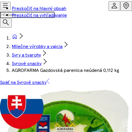
Preskočiť na hlavný obsah
Preskočiť na vyhľadávanie
Mliečne výrobky a vajcia
Syry a tvarohy
Syrové snacky
AGROFARMA Gazdovská parenica neúdená 0,112 kg
Späť na Syrové snacky