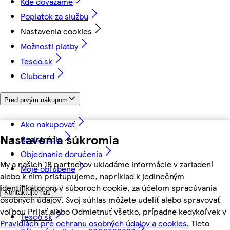
Kde dovážame
Poplatok za službu
Nastavenia cookies
Možnosti platby
Tesco.sk
Clubcard
Pred prvým nákupom
Ako nakupovať
Nastavenia súkromia
Registrácia
Objednanie doručenia
My a našich 18 partnerov ukladáme informácie v zariadení
Moje obľúbené
alebo k nim pristupujeme, napríklad k jedinečným
identifikátorom v súboroch cookie, za účelom spracúvania
Kontaktujte nás
osobných údajov. Svoj súhlas môžete udeliť alebo spravovať
voľbou Prijať alebo Odmietnuť všetko, prípadne kedykoľvek v
Tesco.sk
Pravidlách pre ochranu osobných údajov a cookies.
Tieto