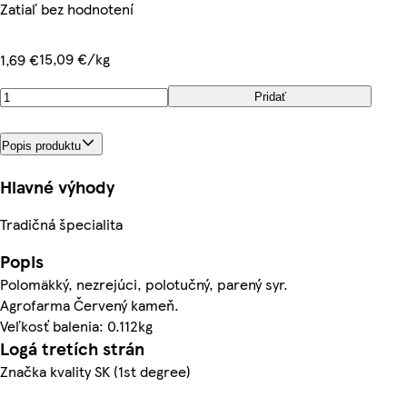
Zatiaľ bez hodnotení
15,09 €/kg
1,69 €
Pridať
Popis produktu
Hlavné výhody
Tradičná špecialita
Popis
Polomäkký, nezrejúci, polotučný, parený syr.
Agrofarma Červený kameň.
Veľkosť balenia: 0.112kg
Logá tretích strán
Značka kvality SK (1st degree)