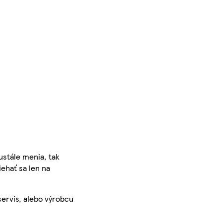
ustále menia, tak
iehať sa len na
servis, alebo výrobcu