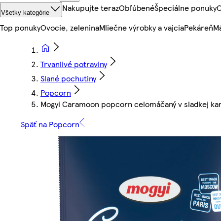
Nakupujte teraz
Obľúbené
Špeciálne ponuky
O
Všetky kategórie
Top ponuky
Ovocie, zelenina
Mliečne výrobky a vajcia
Pekáreň
Mä
Trvanlivé potraviny
Slané pochutiny
Popcorn
Mogyi Caramoon popcorn celomáčaný v sladkej kar
Späť na Popcorn