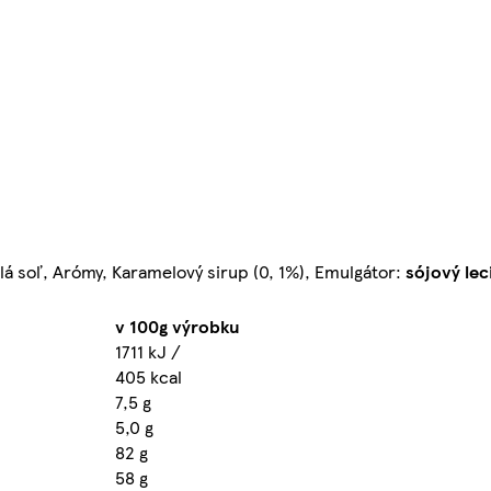
lá soľ, Arómy, Karamelový sirup (0, 1%), Emulgátor:
sójový lec
v 100g výrobku
1711 kJ /
405 kcal
7,5 g
5,0 g
82 g
58 g