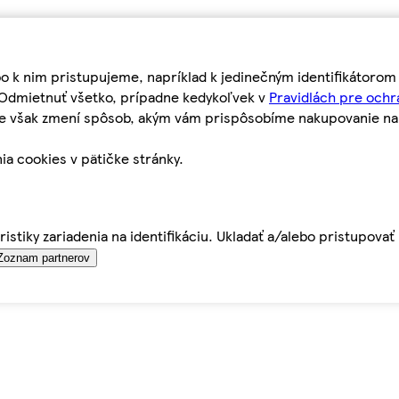
bo k nim pristupujeme, napríklad k jedinečným identifikátoro
o Odmietnuť všetko, prípadne kedykoľvek v
Pravidlách pre ochr
tie však zmení spôsob, akým vám prispôsobíme nakupovanie n
ia cookies v pätičke stránky.
istiky zariadenia na identifikáciu. Ukladať a/alebo pristupova
Zoznam partnerov