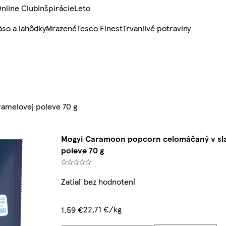
nline Club
Inšpirácie
Leto
so a lahôdky
Mrazené
Tesco Finest
Trvanlivé potraviny
amelovej poleve 70 g
Mogyi Caramoon popcorn celomáčaný v sla
poleve 70 g
Zatiaľ bez hodnotení
22,71 €/kg
1,59 €