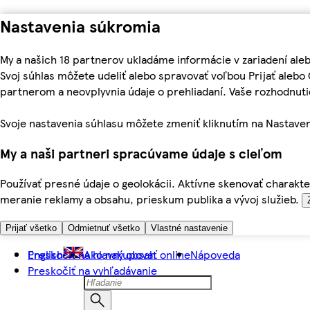
Nastavenia súkromia
My a našich 18 partnerov ukladáme informácie v zariadení ale
Svoj súhlas môžete udeliť alebo spravovať voľbou Prijať aleb
partnerom a neovplyvnia údaje o prehliadaní. Vaše rozhodnu
Svoje nastavenia súhlasu môžete zmeniť kliknutím na Nastaven
My a naši partneri spracúvame údaje s cieľom
Používať presné údaje o geolokácii. Aktívne skenovať charakter
meranie reklamy a obsahu, prieskum publika a vývoj služieb.
Prijať všetko
Odmietnuť všetko
Vlastné nastavenie
Preskočiť na hlavný obsah
English
Ako nakupovať online
Nápoveda
Preskočiť na vyhľadávanie