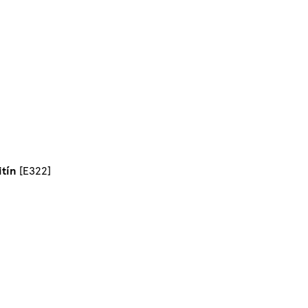
itín
[E322]