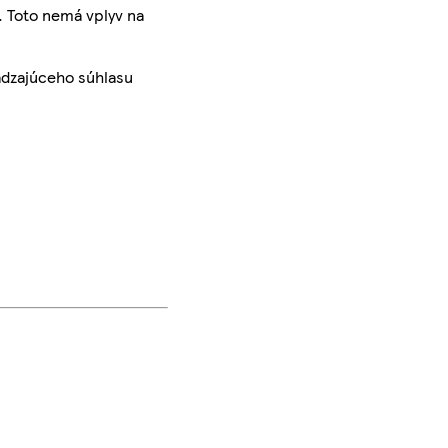
. Toto nemá vplyv na
ádzajúceho súhlasu