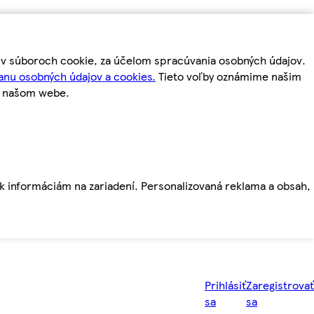
m v súboroch cookie, za účelom spracúvania osobných údajov.
anu osobných údajov a cookies.
Tieto voľby oznámime našim
a našom webe.
ť k informáciám na zariadení. Personalizovaná reklama a obsah,
Prihlásiť
Zaregistrovať
sa
sa