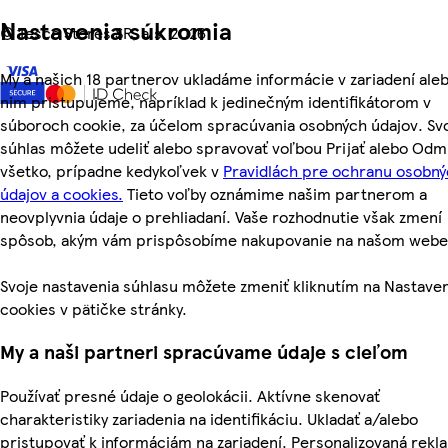
Nastavenia súkromia
©
Tesco Stores SR, a.s. 2026
My a našich 18 partnerov ukladáme informácie v zariadení aleb
nim pristupujeme, napríklad k jedinečným identifikátorom v
súboroch cookie, za účelom spracúvania osobných údajov. Sv
súhlas môžete udeliť alebo spravovať voľbou Prijať alebo Odm
všetko, prípadne kedykoľvek v
Pravidlách pre ochranu osobn
údajov a cookies.
Tieto voľby oznámime našim partnerom a
neovplyvnia údaje o prehliadaní. Vaše rozhodnutie však zmení
spôsob, akým vám prispôsobíme nakupovanie na našom webe
Svoje nastavenia súhlasu môžete zmeniť kliknutím na Nastave
cookies v pätičke stránky.
My a naši partneri spracúvame údaje s cieľom
Používať presné údaje o geolokácii. Aktívne skenovať
charakteristiky zariadenia na identifikáciu. Ukladať a/alebo
pristupovať k informáciám na zariadení. Personalizovaná rekl