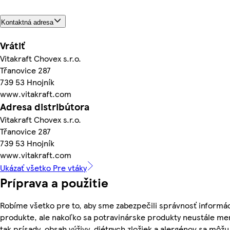
Kontaktná adresa
Vrátiť
Vitakraft Chovex s.r.o.
Třanovice 287
739 53 Hnojník
www.vitakraft.com
Adresa distribútora
Vitakraft Chovex s.r.o.
Třanovice 287
739 53 Hnojník
www.vitakraft.com
Ukázať všetko Pre vtáky
Príprava a použitie
Robíme všetko pre to, aby sme zabezpečili správnosť informác
produkte, ale nakoľko sa potravinárske produkty neustále me
tak prísady, obsah výživy, diétnych zložiek a alergénov sa môžu