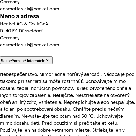
Germany
cosmetics.sk@henkel.com
Meno a adresa
Henkel AG & Co. KGaA
D-40191 Düsseldorf
Germany
cosmetics.sk@henkel.com
Bezpečnostné informácie
Nebezpečenstvo. Mimoriadne horľavý aerosól. Nádoba je pod
tlakom: pri zahriatí sa môže roztrhnúť. Uchovávajte mimo
dosahu tepla, horúcich povrchov, iskier, otvoreného ohňa a
iných zdrojov zapálenia. Nefajčite. Nestriekajte na otvorený
oheň ani iný zdroj vznietenia. Neprepichujte alebo nespaľujte,
a to ani po spotrebovaní obsahu. Chráňte pred slnečným
žiarením. Nevystavujte teplotám nad 50 °C. Uchovávajte
mimo dosahu detí. Pred použitím si prečítajte etiketu.
Používajte len na dobre vetranom mieste. Striekajte len v