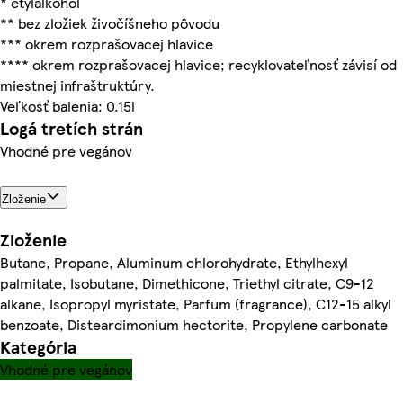
* etylalkohol
** bez zložiek živočíšneho pôvodu
*** okrem rozprašovacej hlavice
**** okrem rozprašovacej hlavice; recyklovateľnosť závisí od
miestnej infraštruktúry.
Veľkosť balenia: 0.15l
Logá tretích strán
Vhodné pre vegánov
Zloženie
Zloženie
Butane, Propane, Aluminum chlorohydrate, Ethylhexyl
palmitate, Isobutane, Dimethicone, Triethyl citrate, C9-12
alkane, Isopropyl myristate, Parfum (fragrance), C12-15 alkyl
benzoate, Disteardimonium hectorite, Propylene carbonate
Kategória
Vhodné pre vegánov