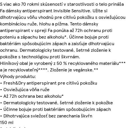
S viac ako 70 rokmi skúseností v starostlivosti o telo prináša
Fa dámsky antiperspirant Invisible Sensitive. Užite si
dlhotrvajúcu vôňu vhodnú pre citlivú pokožku s osviežujúcou
kombináciou ruže, hlohu a pižma. Tento dámsky
antiperspirant v spreji Fa ponúka až 72h ochranu proti
poteniu a zápachu bez alkoholu*. Účinne bojuje proti
baktériám spôsobujúcim zápach a zaisťuje dlhotrvajúcu
ochranu. Dermatologicky testované, šetrné zloženie k
pokožke s technológiou proti škvrnám.
Hliníkový obal je vyrobený z 50 % recyklovaného materiálu***
a je recyklovateľný****. Zloženie je vegánske.**
Výhody produktu:
- Fresh&Dry antiperspirant pre citlivú pokožku
- Osviežujúca vôňa ruže
- Až 72h ochrana bez alkoholu*
- Dermatologicky testované, šetrné zloženie k pokožke
- Účinne bojuje proti baktériám spôsobujúcim zápach
- Dlhotrvajúca sviežosť bez zanechania škvŕn
150 ml