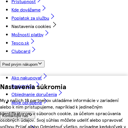
Prístupnosť
Kde dovážame
Poplatok za službu
Nastavenia cookies
Možnosti platby
Tesco.sk
Clubcard
Pred prvým nákupom
Ako nakupovať
Nastavenia súkromia
Registrácia
Objednanie doručenia
My a našich 18 partnerov ukladáme informácie v zariadení
Moje obľúbené
alebo k nim pristupujeme, napríklad k jedinečným
identifikátorom v súboroch cookie, za účelom spracúvania
Kontaktujte nás
osobných údajov. Svoj súhlas môžete udeliť alebo spravovať
voľbou Prijať alebo Odmietnuť všetko, prípadne kedykoľvek v