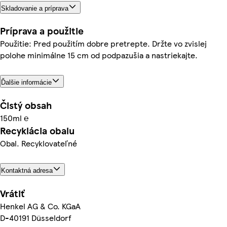
Skladovanie a príprava
Príprava a použitie
Použitie: Pred použitím dobre pretrepte. Držte vo zvislej
polohe minimálne 15 cm od podpazušia a nastriekajte.
Ďalšie informácie
Čistý obsah
150ml ℮
Recyklácia obalu
Obal. Recyklovateľné
Kontaktná adresa
Vrátiť
Henkel AG & Co. KGaA
D-40191 Düsseldorf