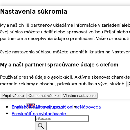
Nastavenia súkromia
My a našich 18 partnerov ukladáme informácie v zariadení ale
Svoj súhlas môžete udeliť alebo spravovať voľbou Prijať aleb
partnerom a neovplyvnia údaje o prehliadaní. Vaše rozhodnu
Svoje nastavenia súhlasu môžete zmeniť kliknutím na Nastaven
My a naši partneri spracúvame údaje s cieľom
Používať presné údaje o geolokácii. Aktívne skenovať charakter
meranie reklamy a obsahu, prieskum publika a vývoj služieb.
Prijať všetko
Odmietnuť všetko
Vlastné nastavenie
Preskočiť na hlavný obsah
English
Ako nakupovať online
Nápoveda
Preskočiť na vyhľadávanie