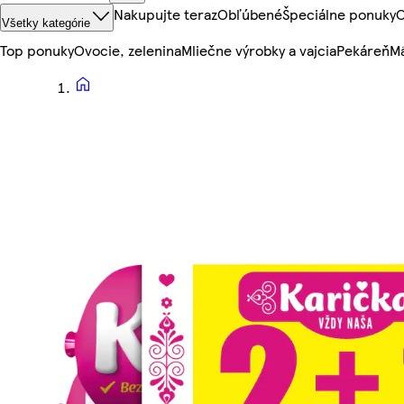
Nakupujte teraz
Obľúbené
Špeciálne ponuky
O
Všetky kategórie
Top ponuky
Ovocie, zelenina
Mliečne výrobky a vajcia
Pekáreň
Mä