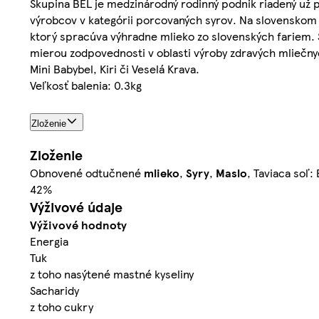
Skupina BEL je medzinárodný rodinný podnik riadený už 
výrobcov v kategórii porcovaných syrov. Na slovenskom 
ktorý spracúva výhradne mlieko zo slovenských fariem. 
mierou zodpovednosti v oblasti výroby zdravých mliečny
Mini Babybel, Kiri či Veselá Krava.
Veľkosť balenia: 0.3kg
Zloženie
Zloženie
Obnovené odtučnené
mlieko
,
Syry
,
Maslo
, Taviaca soľ:
42%
Výživové údaje
Výživové hodnoty
Energia
Tuk
z toho nasýtené mastné kyseliny
Sacharidy
z toho cukry