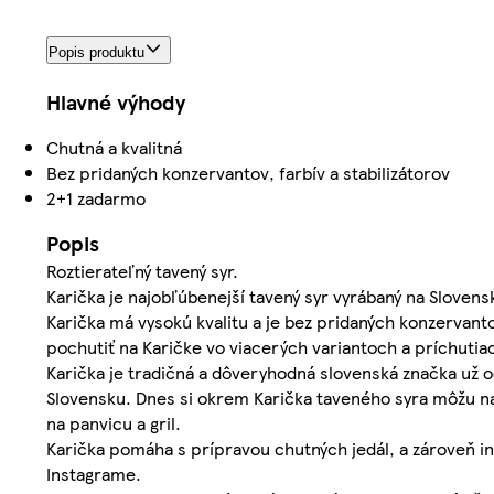
Popis produktu
Hlavné výhody
Chutná a kvalitná
Bez pridaných konzervantov, farbív a stabilizátorov
2+1 zadarmo
Popis
Roztierateľný tavený syr.
Karička je najobľúbenejší tavený syr vyrábaný na Slove
Karička má vysokú kvalitu a je bez pridaných konzervant
pochutiť na Karičke vo viacerých variantoch a príchutia
Karička je tradičná a dôveryhodná slovenská značka už 
Slovensku. Dnes si okrem Karička taveného syra môžu na
na panvicu a gril.
Karička pomáha s prípravou chutných jedál, a zároveň i
Instagrame.