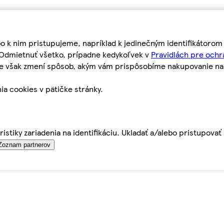
bo k nim pristupujeme, napríklad k jedinečným identifikátoro
o Odmietnuť všetko, prípadne kedykoľvek v
Pravidlách pre ochr
tie však zmení spôsob, akým vám prispôsobíme nakupovanie n
ia cookies v pätičke stránky.
istiky zariadenia na identifikáciu. Ukladať a/alebo pristupova
Zoznam partnerov