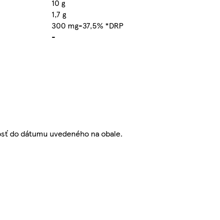
10 g
1,7 g
300 mg-37,5% *DRP
-
vosť do dátumu uvedeného na obale.