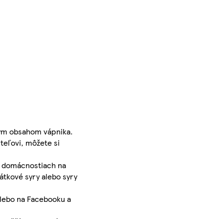
okým obsahom vápnika.
teľovi, môžete si
ch domácnostiach na
átkové syry alebo syry
alebo na Facebooku a