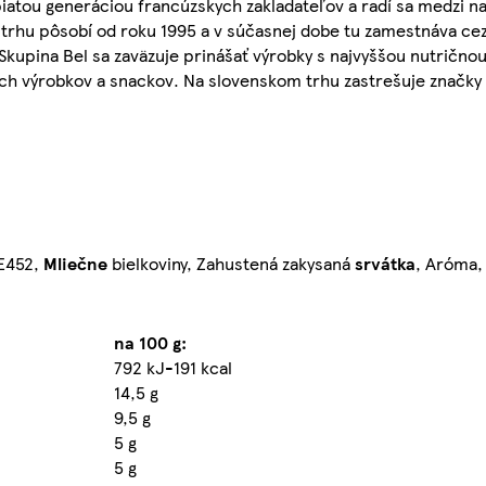
piatou generáciou francúzskych zakladateľov a radí sa medzi n
trhu pôsobí od roku 1995 a v súčasnej dobe tu zamestnáva cez
Skupina Bel sa zaväzuje prinášať výrobky s najvyššou nutrično
ch výrobkov a snackov. Na slovenskom trhu zastrešuje značky
 E452,
Mliečne
bielkoviny, Zahustená zakysaná
srvátka
, Aróma, 
na 100 g:
792 kJ-191 kcal
14,5 g
9,5 g
5 g
5 g