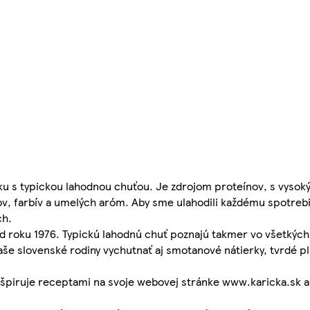
nsku s typickou lahodnou chuťou. Je zdrojom proteínov, s vys
ov, farbív a umelých aróm. Aby sme ulahodili každému spotrebi
ch.
od roku 1976. Typickú lahodnú chuť poznajú takmer vo všetký
še slovenské rodiny vychutnať aj smotanové nátierky, tvrdé pl
nšpiruje receptami na svoje webovej stránke www.karicka.sk 