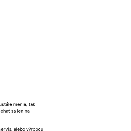
ustále menia, tak
iehať sa len na
servis, alebo výrobcu