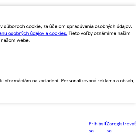
m v súboroch cookie, za účelom spracúvania osobných údajov.
anu osobných údajov a cookies.
Tieto voľby oznámime našim
a našom webe.
ť k informáciám na zariadení. Personalizovaná reklama a obsah,
Prihlásiť
Zaregistrovať
sa
sa