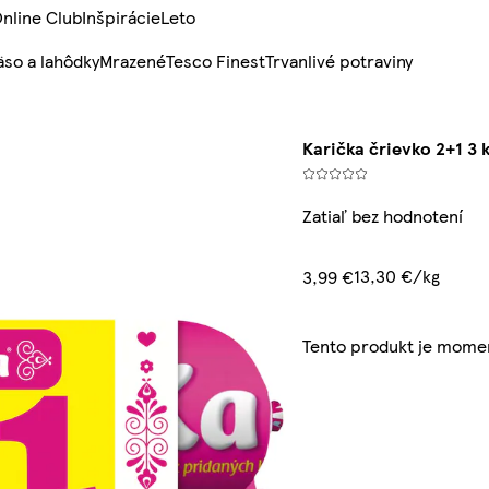
nline Club
Inšpirácie
Leto
so a lahôdky
Mrazené
Tesco Finest
Trvanlivé potraviny
Karička črievko 2+1 3 
Zatiaľ bez hodnotení
13,30 €/kg
3,99 €
Tento produkt je mome