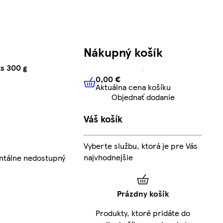
Nákupný košík
ks 300 g
0,00 €
Aktuálna cena košíku
0,00 €
Aktuálna cena košíku
Objednať dodanie
Váš košík
Vyberte službu, ktorá je pre Vás
najvhodnejšie
ntálne nedostupný
Prázdny košík
Produkty, ktoré pridáte do