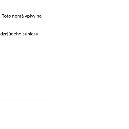
. Toto nemá vplyv na
ádzajúceho súhlasu