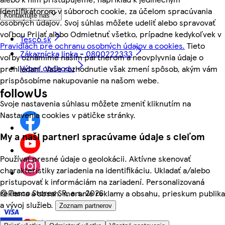
identifikátorom v súboroch cookie, za účelom spracúvania
Kontaktujte nás
osobných údajov. Svoj súhlas môžete udeliť alebo spravovať
voľbou Prijať alebo Odmietnuť všetko, prípadne kedykoľvek v
Tesco.sk
Pravidlách pre ochranu osobných údajov a cookies.
Tieto
Zákaznícka linka - 0800222333
voľby oznámime našim partnerom a neovplyvnia údaje o
Výber obchodu
prehliadaní. Vaše rozhodnutie však zmení spôsob, akým vám
prispôsobíme nakupovanie na našom webe.
followUs
Svoje nastavenia súhlasu môžete zmeniť kliknutím na
Nastavenia cookies v pätičke stránky.
My a naši partneri spracúvame údaje s cieľom
Používať presné údaje o geolokácii. Aktívne skenovať
charakteristiky zariadenia na identifikáciu. Ukladať a/alebo
pristupovať k informáciám na zariadení. Personalizovaná
©
Tesco Stores SR, a.s. 2026
reklama a obsah, meranie reklamy a obsahu, prieskum publika
a vývoj služieb.
Zoznam partnerov