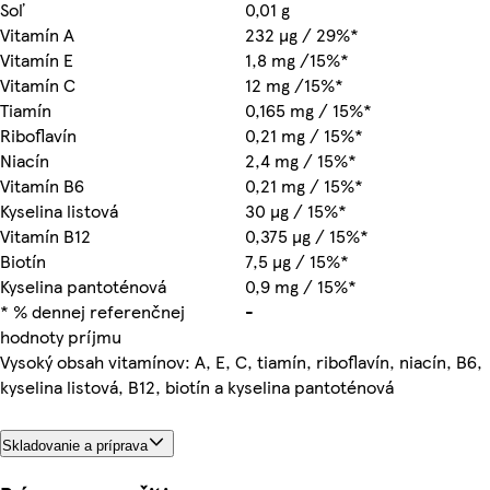
Soľ
0,01 g
Vitamín A
232 µg / 29%*
Vitamín E
1,8 mg /15%*
Vitamín C
12 mg /15%*
Tiamín
0,165 mg / 15%*
Riboflavín
0,21 mg / 15%*
Niacín
2,4 mg / 15%*
Vitamín B6
0,21 mg / 15%*
Kyselina listová
30 µg / 15%*
Vitamín B12
0,375 µg / 15%*
Biotín
7,5 µg / 15%*
Kyselina pantoténová
0,9 mg / 15%*
* % dennej referenčnej
-
hodnoty príjmu
Vysoký obsah vitamínov: A, E, C, tiamín, riboflavín, niacín, B6,
kyselina listová, B12, biotín a kyselina pantoténová
Skladovanie a príprava