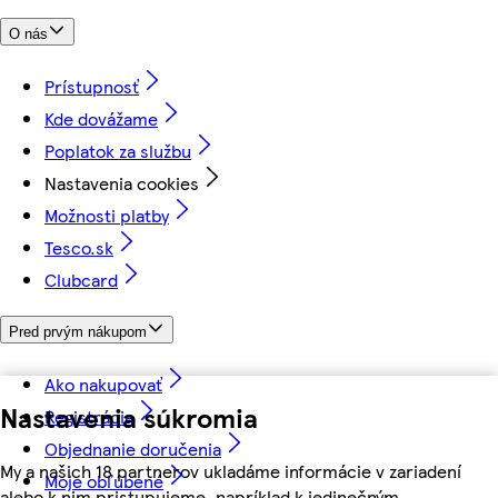
O nás
Prístupnosť
Kde dovážame
Poplatok za službu
Nastavenia cookies
Možnosti platby
Tesco.sk
Clubcard
Pred prvým nákupom
Ako nakupovať
Nastavenia súkromia
Registrácia
Objednanie doručenia
My a našich 18 partnerov ukladáme informácie v zariadení
Moje obľúbené
alebo k nim pristupujeme, napríklad k jedinečným