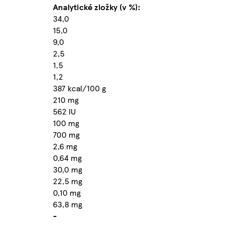
Analytické zložky (v %):
34,0
15,0
9,0
2,5
1,5
1,2
387 kcal/100 g
210 mg
562 IU
100 mg
700 mg
2,6 mg
0,64 mg
30,0 mg
22,5 mg
0,10 mg
63,8 mg
-