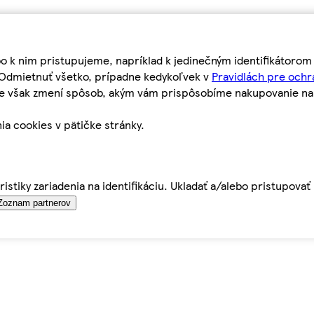
bo k nim pristupujeme, napríklad k jedinečným identifikátoro
o Odmietnuť všetko, prípadne kedykoľvek v
Pravidlách pre ochr
tie však zmení spôsob, akým vám prispôsobíme nakupovanie n
ia cookies v pätičke stránky.
istiky zariadenia na identifikáciu. Ukladať a/alebo pristupova
Zoznam partnerov