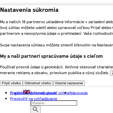
Nastavenia súkromia
My a našich 18 partnerov ukladáme informácie v zariadení ale
Svoj súhlas môžete udeliť alebo spravovať voľbou Prijať aleb
partnerom a neovplyvnia údaje o prehliadaní. Vaše rozhodnu
Svoje nastavenia súhlasu môžete zmeniť kliknutím na Nastaven
My a naši partneri spracúvame údaje s cieľom
Používať presné údaje o geolokácii. Aktívne skenovať charakter
meranie reklamy a obsahu, prieskum publika a vývoj služieb.
Prijať všetko
Odmietnuť všetko
Vlastné nastavenie
Preskočiť na hlavný obsah
English
Ako nakupovať online
Nápoveda
Preskočiť na vyhľadávanie