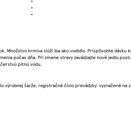
-
-
-
k. Množstvo krmiva slúži iba ako vodidlo. Prispôsobte dávku k
kŕmenia počas dňa. Pri zmene stravy zavádzajte nové jedlo pos
 čerstvú pitnú vodu.
slo výrobnej šarže, registračné číslo prevádzky: vyznačené na z