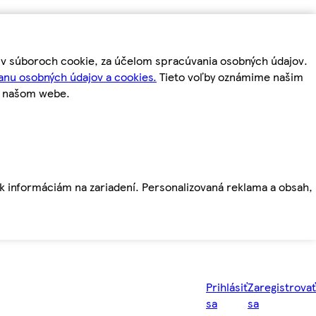
m v súboroch cookie, za účelom spracúvania osobných údajov.
anu osobných údajov a cookies.
Tieto voľby oznámime našim
a našom webe.
ť k informáciám na zariadení. Personalizovaná reklama a obsah,
Prihlásiť
Zaregistrovať
sa
sa