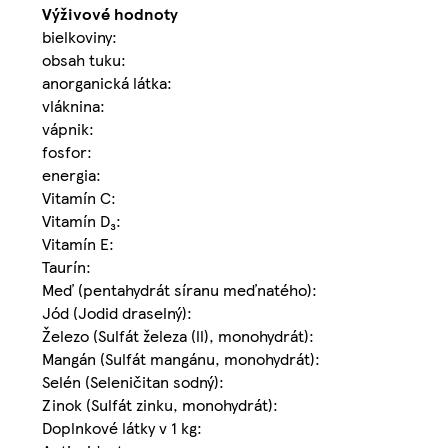
Výživové hodnoty
bielkoviny:
obsah tuku:
anorganická látka:
vláknina:
vápnik:
fosfor:
energia:
Vitamín C:
Vitamín D₃:
Vitamín E:
Taurín:
Meď (pentahydrát síranu meďnatého):
Jód (Jodid draselný):
Železo (Sulfát železa (ll), monohydrát):
Mangán (Sulfát mangánu, monohydrát):
Selén (Seleničitan sodný):
Zinok (Sulfát zinku, monohydrát):
Doplnkové látky v 1 kg: