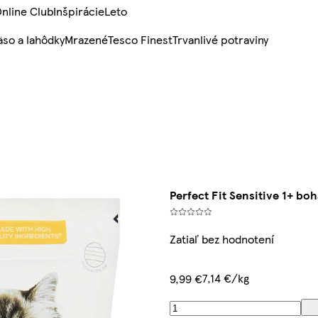
nline Club
Inšpirácie
Leto
so a lahôdky
Mrazené
Tesco Finest
Trvanlivé potraviny
Perfect Fit Sensitive 1+ bo
Zatiaľ bez hodnotení
7,14 €/kg
9,99 €