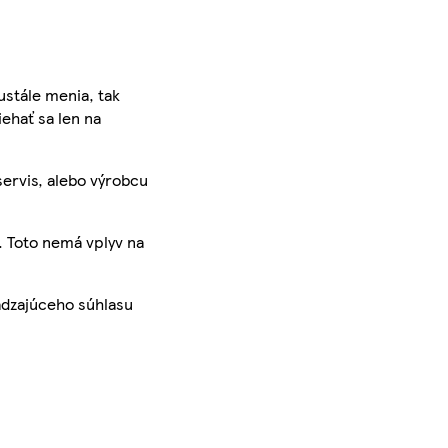
ustále menia, tak
iehať sa len na
servis, alebo výrobcu
. Toto nemá vplyv na
ádzajúceho súhlasu