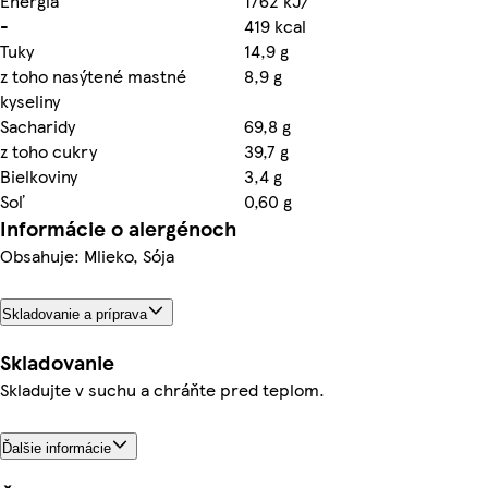
Energia
1762 kJ/
-
419 kcal
Tuky
14,9 g
z toho nasýtené mastné
8,9 g
kyseliny
Sacharidy
69,8 g
z toho cukry
39,7 g
Bielkoviny
3,4 g
Soľ
0,60 g
Informácie o alergénoch
Obsahuje: Mlieko, Sója
Skladovanie a príprava
Skladovanie
Skladujte v suchu a chráňte pred teplom.
Ďalšie informácie