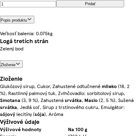
Pridať
Popis produktu
Veľkosť balenia: 0.075kg
Logá tretích strán
Zelený bod
Zloženie
Zloženie
Glukózový sirup, Cukor, Zahustené odtučnené
mlieko
(18, 2
%), Rastlinný palmový tuk, Zvlhčovadlo: sorbitolový sirup,
Smotana
(3, 9 %), Zahustená
srvátka
,
Maslo
(2, 5 %), Sušená
srvátka
, Jedlá soľ, Sirup z trstinového cukru, Emulgátor:
sójový
lecitíny (
sója
), Aróma
Výživové údaje
Výživové hodnoty
Na 100 g