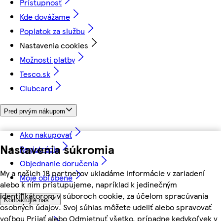
Prístupnosť
Kde dovážame
Poplatok za službu
Nastavenia cookies
Možnosti platby
Tesco.sk
Clubcard
Pred prvým nákupom
Ako nakupovať
Nastavenia súkromia
Registrácia
Objednanie doručenia
My a našich 18 partnerov ukladáme informácie v zariadení
Moje obľúbené
alebo k nim pristupujeme, napríklad k jedinečným
identifikátorom v súboroch cookie, za účelom spracúvania
Kontaktujte nás
osobných údajov. Svoj súhlas môžete udeliť alebo spravovať
voľbou Prijať alebo Odmietnuť všetko, prípadne kedykoľvek v