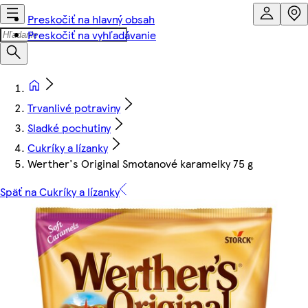
Preskočiť na hlavný obsah
Preskočiť na vyhľadávanie
Trvanlivé potraviny
Sladké pochutiny
Cukríky a lízanky
Werther's Original Smotanové karamelky 75 g
Späť na Cukríky a lízanky