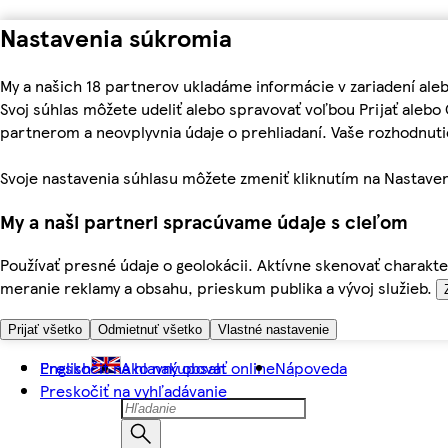
Nastavenia súkromia
My a našich 18 partnerov ukladáme informácie v zariadení ale
Svoj súhlas môžete udeliť alebo spravovať voľbou Prijať aleb
partnerom a neovplyvnia údaje o prehliadaní. Vaše rozhodnu
Svoje nastavenia súhlasu môžete zmeniť kliknutím na Nastaven
My a naši partneri spracúvame údaje s cieľom
Používať presné údaje o geolokácii. Aktívne skenovať charakter
meranie reklamy a obsahu, prieskum publika a vývoj služieb.
Prijať všetko
Odmietnuť všetko
Vlastné nastavenie
Preskočiť na hlavný obsah
English
Ako nakupovať online
Nápoveda
Preskočiť na vyhľadávanie