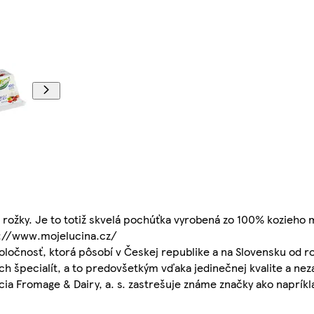
 rožky. Je to totiž skvelá pochúťka vyrobená zo 100% kozieho 
tp://www.mojelucina.cz/
poločnosť, ktorá pôsobí v Českej republike a na Slovensku od r
ch špecialít, a to predovšetkým vďaka jedinečnej kvalite a ne
ia Fromage & Dairy, a. s. zastrešuje známe značky ako napríkl