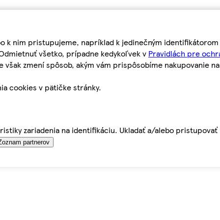
bo k nim pristupujeme, napríklad k jedinečným identifikátoro
o Odmietnuť všetko, prípadne kedykoľvek v
Pravidlách pre ochr
tie však zmení spôsob, akým vám prispôsobíme nakupovanie n
ia cookies v pätičke stránky.
istiky zariadenia na identifikáciu. Ukladať a/alebo pristupova
Zoznam partnerov