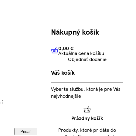
Nákupný košík
0,00 €
Aktuálna cena košíku
0,00 €
Aktuálna cena košíku
Objednať dodanie
Váš košík
g
Vyberte službu, ktorá je pre Vás
najvhodnejšie
ní
Prázdny košík
Produkty, ktoré pridáte do
Pridať