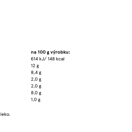
na 100 g výrobku:
614 kJ/ 148 kcal
12 g
8,4 g
2,0 g
2,0 g
8,0 g
1,0 g
ieko.