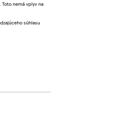
. Toto nemá vplyv na
ádzajúceho súhlasu