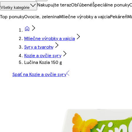
Nakupujte teraz
Obľúbené
Špeciálne ponuky
O
Všetky kategórie
Top ponuky
Ovocie, zelenina
Mliečne výrobky a vajcia
Pekáreň
Mä
Mliečne výrobky a vajcia
Syry a tvarohy
Kozie a ovčie syry
Lučina Kozia 150 g
Späť na Kozie a ovčie syry