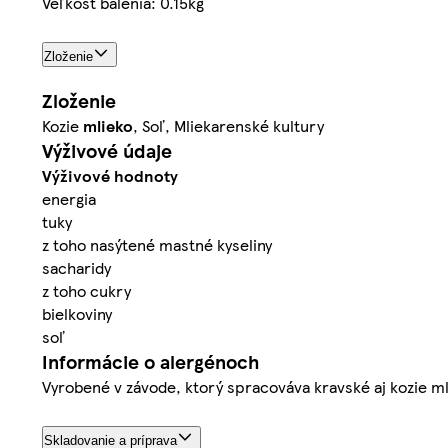
Veľkosť balenia: 0.15kg
Zloženie
Zloženie
Kozie
mlieko
, Soľ, Mliekarenské kultury
Výživové údaje
Výživové hodnoty
energia
tuky
z toho nasýtené mastné kyseliny
sacharidy
z toho cukry
bielkoviny
soľ
Informácie o alergénoch
Vyrobené v závode, ktorý spracováva kravské aj kozie ml
Skladovanie a príprava