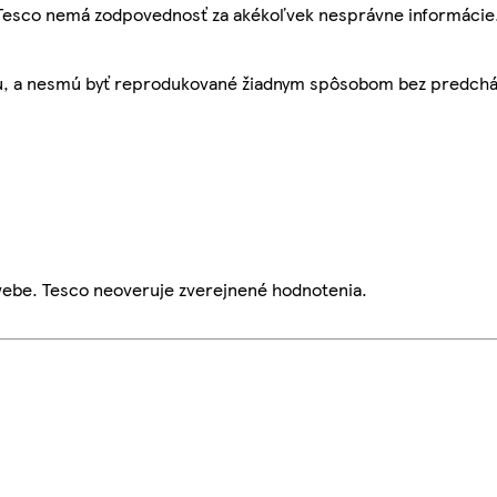
, Tesco nemá zodpovednosť za akékoľvek nesprávne informácie
bu, a nesmú byť reprodukované žiadnym spôsobom bez predch
webe. Tesco neoveruje zverejnené hodnotenia.