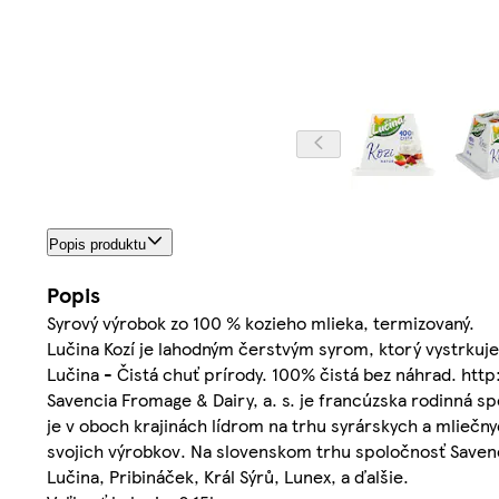
Popis produktu
Popis
Syrový výrobok zo 100 % kozieho mlieka, termizovaný.
Lučina Kozí je lahodným čerstvým syrom, ktorý vystrkuje
Lučina - Čistá chuť prírody. 100% čistá bez náhrad. ht
Savencia Fromage & Dairy, a. s. je francúzska rodinná s
je v oboch krajinách lídrom na trhu syrárskych a mliečny
svojich výrobkov. Na slovenskom trhu spoločnosť Savenc
Lučina, Pribináček, Král Sýrů, Lunex, a ďalšie.