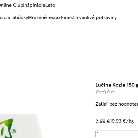
nline Club
Inšpirácie
Leto
so a lahôdky
Mrazené
Tesco Finest
Trvanlivé potraviny
Lučina Kozia 150 
Zatiaľ bez hodnote
19,93 €/kg
2,99 €