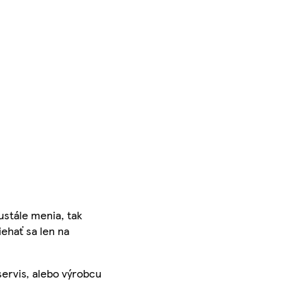
ustále menia, tak
iehať sa len na
servis, alebo výrobcu