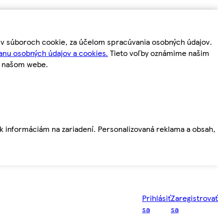
m v súboroch cookie, za účelom spracúvania osobných údajov.
anu osobných údajov a cookies.
Tieto voľby oznámime našim
a našom webe.
ť k informáciám na zariadení. Personalizovaná reklama a obsah,
Prihlásiť
Zaregistrovať
sa
sa