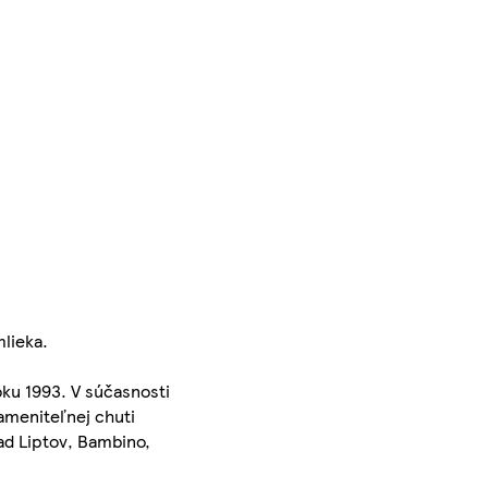
mlieka.
oku 1993. V súčasnosti
zameniteľnej chuti
ad Liptov, Bambino,