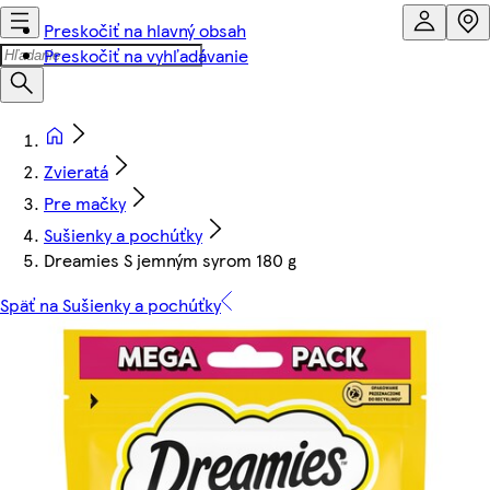
Preskočiť na hlavný obsah
Preskočiť na vyhľadávanie
Zvieratá
Pre mačky
Sušienky a pochúťky
Dreamies S jemným syrom 180 g
Späť na Sušienky a pochúťky