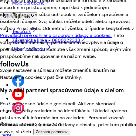
My a našich 18 partnerov ukladáme informácie v zariadení
Moje obľúbené
alebo k nim pristupujeme, napríklad k jedinečným
identifikátorom v súboroch cookie, za účelom spracúvania
Kontaktujte nás
osobných údajov. Svoj súhlas môžete udeliť alebo spravovať
voľbou Prijať alebo Odmietnuť všetko, prípadne kedykoľvek v
Tesco.sk
Pravidlách pre ochranu osobných údajov a cookies.
Tieto
Zákaznícka linka - 0800222333
voľby oznámime našim partnerom a neovplyvnia údaje o
Výber obchodu
prehliadaní. Vaše rozhodnutie však zmení spôsob, akým vám
prispôsobíme nakupovanie na našom webe.
followUs
Svoje nastavenia súhlasu môžete zmeniť kliknutím na
Nastavenia cookies v pätičke stránky.
My a naši partneri spracúvame údaje s cieľom
Používať presné údaje o geolokácii. Aktívne skenovať
charakteristiky zariadenia na identifikáciu. Ukladať a/alebo
pristupovať k informáciám na zariadení. Personalizovaná
©
Tesco Stores SR, a.s. 2026
reklama a obsah, meranie reklamy a obsahu, prieskum publika
a vývoj služieb.
Zoznam partnerov