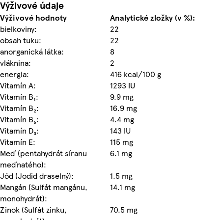
Výživové údaje
Výživové hodnoty
Analytické zložky (v %):
bielkoviny:
22
obsah tuku:
22
anorganická látka:
8
vláknina:
2
energia:
416 kcal/100 g
Vitamín A:
1293 IU
Vitamín B₁:
9.9 mg
Vitamín B₂:
16.9 mg
Vitamín B₆:
4.4 mg
Vitamín D₃:
143 IU
Vitamín E:
115 mg
Meď (pentahydrát síranu
6.1 mg
meďnatého):
Jód (Jodid draselný):
1.5 mg
Mangán (Sulfát mangánu,
14.1 mg
monohydrát):
Zinok (Sulfát zinku,
70.5 mg