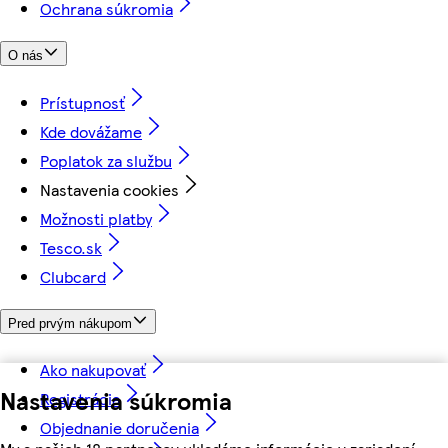
Ochrana súkromia
O nás
Prístupnosť
Kde dovážame
Poplatok za službu
Nastavenia cookies
Možnosti platby
Tesco.sk
Clubcard
Pred prvým nákupom
Ako nakupovať
Nastavenia súkromia
Registrácia
Objednanie doručenia