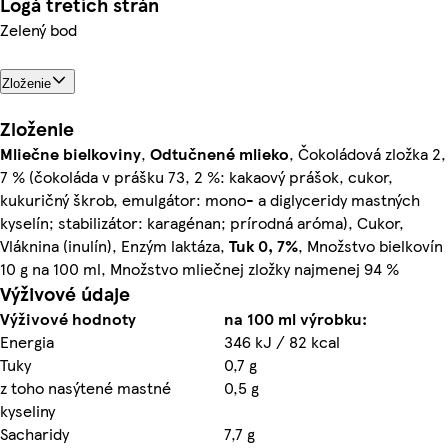
Logá tretích strán
Zelený bod
Zloženie
Zloženie
Mliečne bielkoviny
,
Odtučnené
mlieko
, Čokoládová zložka 2,
7 % (čokoláda v prášku 73, 2 %: kakaový prášok, cukor,
kukuričný škrob, emulgátor: mono- a diglyceridy mastných
kyselín; stabilizátor: karagénan; prírodná aróma), Cukor,
Vláknina (inulín), Enzým laktáza,
Tuk 0, 7%
, Množstvo bielkovín
10 g na 100 ml, Množstvo mliečnej zložky najmenej 94 %
Výživové údaje
Výživové hodnoty
na 100 ml výrobku:
Energia
346 kJ / 82 kcal
Tuky
0,7 g
z toho nasýtené mastné
0,5 g
kyseliny
Sacharidy
7,7 g