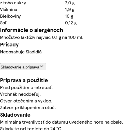
z toho cukry
7,0 g
Vláknina
1,9 g
Bielkoviny
10 g
Soľ
0,12 g
Informácie o alergénoch
Množstvo laktózy najviac 0,1 g na 100 ml.
Prísady
Neobsahuje Sladidlá
Skladovanie a príprava
Príprava a použitie
Pred použitím pretrepať.
Vrchnák neoddeľuj.
Otvor otočením a vyklop.
Zatvor priklopením a otoč.
Skladovanie
Minimálna trvanlivosť do dátumu uvedeného hore na obale.
Skladujte pri teplote do 24 °C.