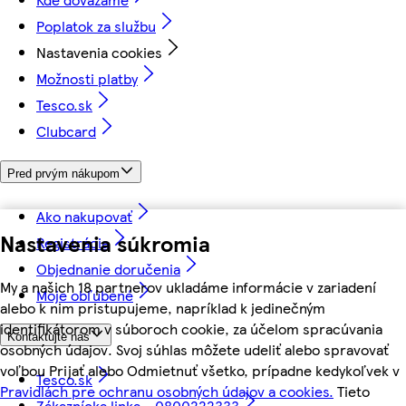
Poplatok za službu
Nastavenia cookies
Možnosti platby
Tesco.sk
Clubcard
Pred prvým nákupom
Ako nakupovať
Nastavenia súkromia
Registrácia
Objednanie doručenia
My a našich 18 partnerov ukladáme informácie v zariadení
Moje obľúbené
alebo k nim pristupujeme, napríklad k jedinečným
identifikátorom v súboroch cookie, za účelom spracúvania
Kontaktujte nás
osobných údajov. Svoj súhlas môžete udeliť alebo spravovať
voľbou Prijať alebo Odmietnuť všetko, prípadne kedykoľvek v
Tesco.sk
Pravidlách pre ochranu osobných údajov a cookies.
Tieto
Zákaznícka linka - 0800222333