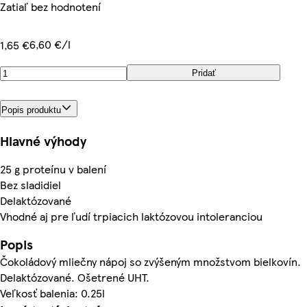
Zatiaľ bez hodnotení
6,60 €/l
1,65 €
Pridať
Popis produktu
Hlavné výhody
25 g proteínu v balení
Bez sladidiel
Delaktózované
Vhodné aj pre ľudí trpiacich laktózovou intoleranciou
Popis
Čokoládový mliečny nápoj so zvýšeným množstvom bielkovín.
Delaktózované. Ošetrené UHT.
Veľkosť balenia: 0.25l