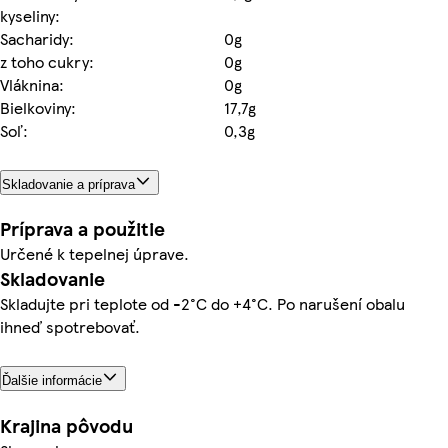
kyseliny:
Sacharidy:
0g
z toho cukry:
0g
Vláknina:
0g
Bielkoviny:
17,7g
Soľ:
0,3g
Skladovanie a príprava
Príprava a použitie
Určené k tepelnej úprave.
Skladovanie
Skladujte pri teplote od -2°C do +4°C. Po narušení obalu
ihneď spotrebovať.
Ďalšie informácie
Krajina pôvodu