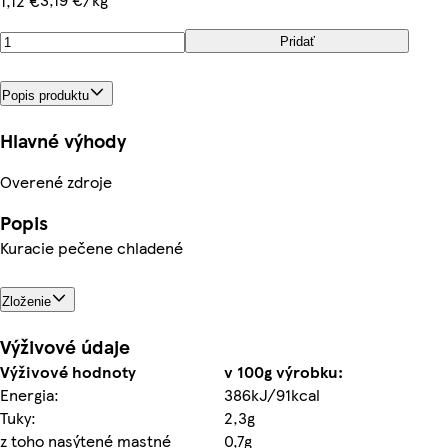
1,12 €
Pridať
Popis produktu
Hlavné výhody
Overené zdroje
Popis
Kuracie pečene chladené
Zloženie
Výživové údaje
Výživové hodnoty
v 100g výrobku:
Energia:
386kJ/91kcal
Tuky:
2,3g
z toho nasýtené mastné
0,7g