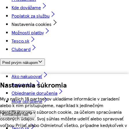
Kde dovážame
Poplatok za službu
Nastavenia cookies
Možnosti platby
Tesco.sk
Clubcard
Pred prvým nákupom
Ako nakupovať
Nastavenia súkromia
Registrácia
Objednanie doručenia
My a našich 18 partnerov ukladáme informácie v zariadení
Moje obľúbené
alebo k nim pristupujeme, napríklad k jedinečným
identifikátorom v súboroch cookie, za účelom spracúvania
Kontaktujte nás
osobných údajov. Svoj súhlas môžete udeliť alebo spravovať
voľbou Prijať alebo Odmietnuť všetko, prípadne kedykoľvek v
Tesco.sk