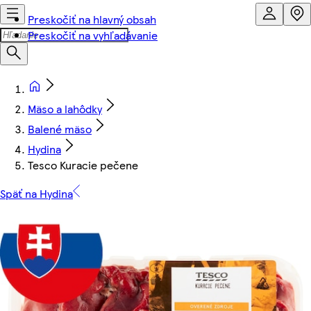
Preskočiť na hlavný obsah
Preskočiť na vyhľadávanie
Mäso a lahôdky
Balené mäso
Hydina
Tesco Kuracie pečene
Späť na Hydina